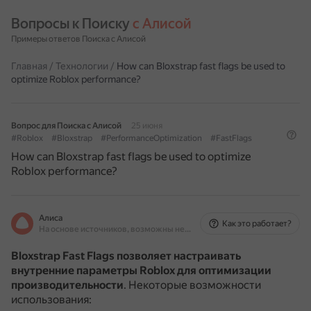
Вопросы к Поиску 
с Алисой
Примеры ответов Поиска с Алисой
Главная
/
Технологии
/
How can Bloxstrap fast flags be used to
optimize Roblox performance?
Вопрос для Поиска с Алисой
25 июня
#Roblox
#Bloxstrap
#PerformanceOptimization
#FastFlags
How can Bloxstrap fast flags be used to optimize
Roblox performance?
Алиса
Как это работает?
На основе источников, возможны неточности
Bloxstrap Fast Flags позволяет настраивать
внутренние параметры Roblox для оптимизации
производительности
.
Некоторые возможности
использования: