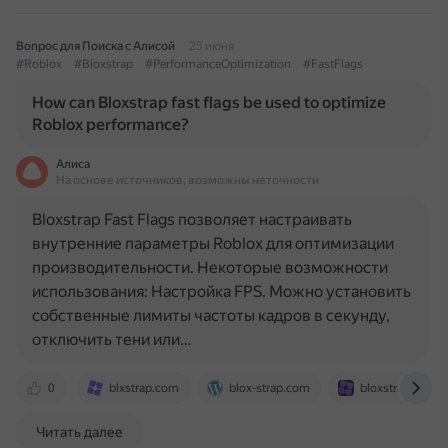
Вопрос для Поиска с Алисой
25 июня
#Roblox
#Bloxstrap
#PerformanceOptimization
#FastFlags
How can Bloxstrap fast flags be used to optimize
Roblox performance?
Алиса
На основе источников, возможны неточности
Bloxstrap Fast Flags позволяет настраивать
внутренние параметры Roblox для оптимизации
производительности. Некоторые возможности
использования: Настройка FPS. Можно установить
собственные лимиты частоты кадров в секунду,
отключить тени или…
0
blxstrap.com
blox-strap.com
bloxstrap.dev
Читать далее