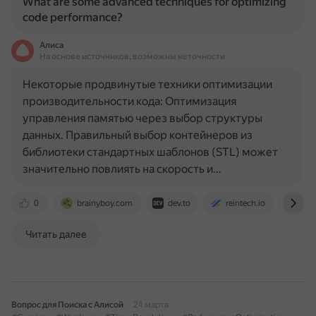
What are some advanced techniques for optimizing
code performance?
Алиса
На основе источников, возможны неточности
Некоторые продвинутые техники оптимизации
производительности кода: Оптимизация
управления памятью через выбор структуры
данных. Правильный выбор контейнеров из
библиотеки стандартных шаблонов (STL) может
значительно повлиять на скорость и…
0
brainyboy.com
dev.to
reintech.io
tal
Читать далее
Вопрос для Поиска с Алисой
24 марта