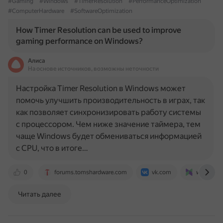
#Gaming
#Windows
#TimerResolution
#PerformanceOptimization
#ComputerHardware
#SoftwareOptimization
How Timer Resolution can be used to improve
gaming performance on Windows?
Алиса
На основе источников, возможны неточности
Настройка Timer Resolution в Windows может
помочь улучшить производительность в играх, так
как позволяет синхронизировать работу системы
с процессором. Чем ниже значение таймера, тем
чаще Windows будет обмениваться информацией
с CPU, что в итоге…
0
forums.tomshardware.com
vk.com
www.xbit
Читать далее