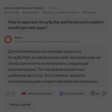
Вопрос для Поиска с Алисой
17 марта
#JavaScript
#ArrayBuffer
#PerformanceOptimization
#WebApps
How to optimize ArrayBuffer performance in modern
JavaScript web apps?
Алиса
На основе источников, возможны неточности
Для оптимизации производительности
ArrayBuffers в современных веб-приложениях на
JavaScript можно использовать следующие
рекомендации: Тестирование различных
шаблонов доступа. Это поможет выявить
оптимизации для конкретной рабочей нагрузки…
0
www.youtube.com
linuxhaxor.net
github.com
Читать далее