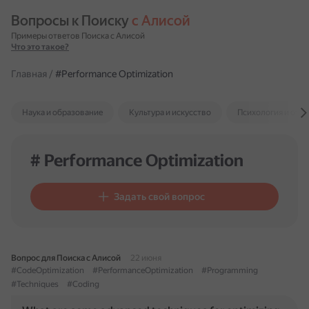
Вопросы к Поиску 
с Алисой
Примеры ответов Поиска с Алисой
Что это такое?
Главная
/
#Performance Optimization
Наука и образование
Культура и искусство
Психология и отн
# Performance Optimization
Задать свой вопрос
Вопрос для Поиска с Алисой
22 июня
#CodeOptimization
#PerformanceOptimization
#Programming
#Techniques
#Coding