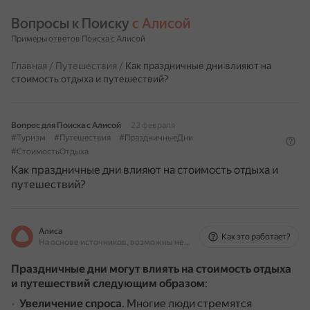
Вопросы к Поиску 
с Алисой
Примеры ответов Поиска с Алисой
Главная
/
Путешествия
/
Как праздничные дни влияют на
стоимость отдыха и путешествий?
Вопрос для Поиска с Алисой
22 февраля
#Туризм
#Путешествия
#ПраздничныеДни
#СтоимостьОтдыха
Как праздничные дни влияют на стоимость отдыха и
путешествий?
Алиса
Как это работает?
На основе источников, возможны неточности
Праздничные дни могут влиять на стоимость отдыха
и путешествий следующим образом
:
Увеличение спроса
.
Многие люди стремятся