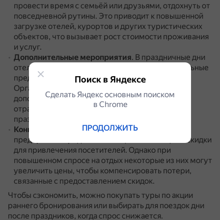
провести время с семьёй или друзьями, отдохнуть от
повседневной рутины.
Это приводит к повышенной
загрузке отелей, курортов и других туристических
объектов, что вызывает рост стоимости проживания
и услуг.
Дополнительные мероприятия
.
В праздничные дни
отели и курорты организуют концерты, специальные
представления, тематические вечеринки.
Поиск в Яндексе
Организация таких мероприятий требует
Сделать Яндекс основным поиском
дополнительных затрат, которые могут быть
в Сhrome
отражены в повышенной цене на отдых в
праздничные дни.
ПРОДОЛЖИТЬ
Конкуренция
.
В праздничные дни многие
предприятия предлагают специальные акции и скидки
для привлечения посетителей.
Однако при
повышенном спросе на отдых некоторые из них могут
увеличить цены, чтобы компенсировать потери,
связанные с предоставлением скидок.
Чтобы сэкономить, можно покупать туры по акции
раннего бронирования или выбирать для поездок дни
после праздников, когда спрос снижается.