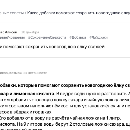
зные советы
/
Какие добавки помогают сохранить новогоднюю елк
а с Алисой
28 декабря
дниеУкрашения
#СохранениеСвежести
#Добавки
#Лайфхаки
и помогают сохранить новогоднюю елку свежей
ников, возможны неточности
обавки, которые помогают сохранить новогоднюю ёлку с
ахар и лимонная кислота
.
В ведре воды нужно растворить 2
затем добавить столовую ложку сахара и чайную ложку лим
ким составом наполняют ёмкости для установки ёлок или п
сок в вёдрах и горшках.
Его добавляют в воду из расчёта чайная ложка на 1 литр.
ислота
.
На 9 литров воды берут 2 столовые ложки сахара, щ