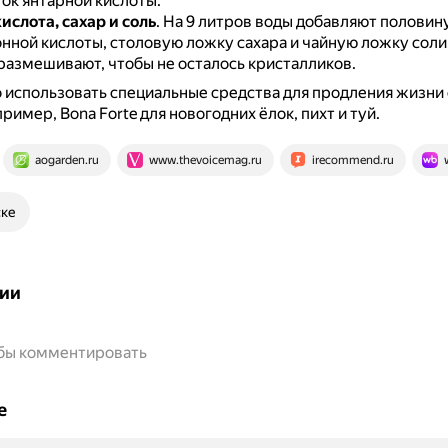
ок янтарной кислоты.
ислота, сахар и соль
.
На 9 литров воды добавляют половин
нной кислоты, столовую ложку сахара и чайную ложку соли
размешивают, чтобы не осталось кристалликов.
использовать специальные средства для продления жизни
ример, Bona Forte для новогодних ёлок, пихт и туй.
aogarden.ru
www.thevoicemag.ru
irecommend.ru
ске
ии
обы комментировать
е