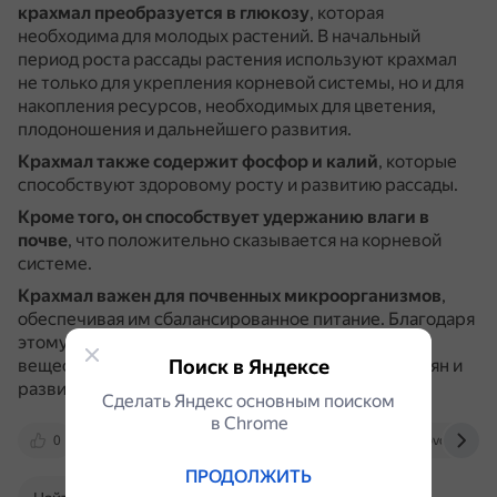
крахмал преобразуется в глюкозу
, которая
необходима для молодых растений.
В начальный
период роста рассады растения используют крахмал
не только для укрепления корневой системы, но и для
накопления ресурсов, необходимых для цветения,
плодоношения и дальнейшего развития.
Крахмал также содержит фосфор и калий
, которые
способствуют здоровому росту и развитию рассады.
Кроме того, он способствует удержанию влаги в
почве
, что положительно сказывается на корневой
системе.
Крахмал важен для почвенных микроорганизмов
,
обеспечивая им сбалансированное питание.
Благодаря
этому растения получают больше питательных
Поиск в Яндексе
веществ из почвы, что ускоряет прорастание семян и
развитие корневой системы.
Сделать Яндекс основным поиском
в Сhrome
0
dzen.ru
vk.com
www.belnovosti.by
ПРОДОЛЖИТЬ