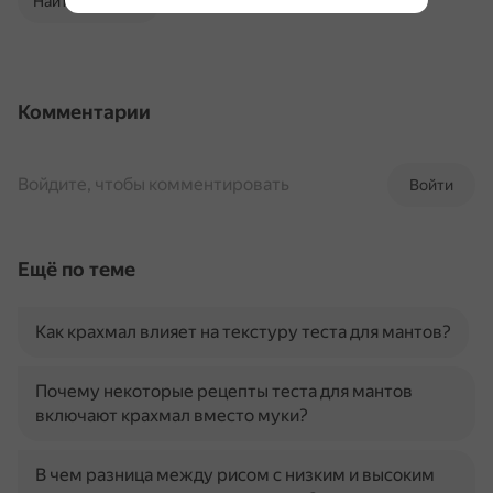
Найти в Поиске
Комментарии
Войдите, чтобы комментировать
Войти
Ещё по теме
Как крахмал влияет на текстуру теста для мантов?
Почему некоторые рецепты теста для мантов
включают крахмал вместо муки?
В чем разница между рисом с низким и высоким