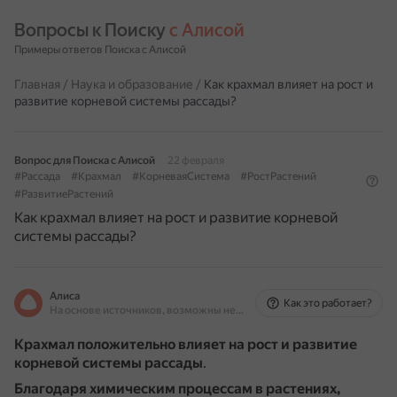
Вопросы к Поиску 
с Алисой
Примеры ответов Поиска с Алисой
Главная
/
Наука и образование
/
Как крахмал влияет на рост и
развитие корневой системы рассады?
Вопрос для Поиска с Алисой
22 февраля
#Рассада
#Крахмал
#КорневаяСистема
#РостРастений
#РазвитиеРастений
Как крахмал влияет на рост и развитие корневой
системы рассады?
Алиса
Как это работает?
На основе источников, возможны неточности
Крахмал положительно влияет на рост и развитие
корневой системы рассады
.
Благодаря химическим процессам в растениях,