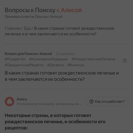
Вопросы к Поиску 
с Алисой
Примеры ответов Поиска с Алисой
Главная
/
Еда
/
В каких странах готовят рождественское
печенье и в чем заключаются их особенности?
Вопрос для Поиска с Алисой
22 декабря
#Рождество
#КулинарныеТрадиции
#РождественскоеПеченье
#ПраздничныеРецепты
#Десерты
#Выпечка
В каких странах готовят рождественское печенье и
в чем заключаются их особенности?
Алиса
Как это работает?
На основе источников, возможны неточности
Некоторые страны, в которых готовят
рождественское печенье, и особенности его
рецептов: