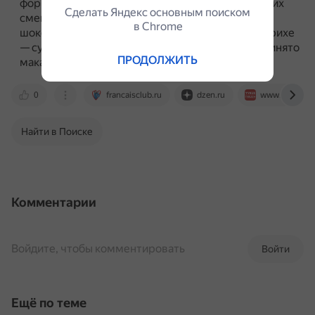
форм.
Например, в Люцерне выпекают маленьких
Сделать Яндекс основным поиском
смешных человечков в шляпках, в Базеле —
в Сhrome
шоколадное печенье из миндальной муки, в Цюрихе
— сухое, твёрдое медовое печенье, которое принято
ПРОДОЛЖИТЬ
макать в горячее вино или шоколад.
0
francaisclub.ru
dzen.ru
www.tvrus.eu
Найти в Поиске
Комментарии
Войдите, чтобы комментировать
Войти
Ещё по теме