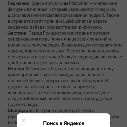
Германия
. Здесь популярны Plätzchen — маленькие
фигурные печенья, которые украшаются глазурью,
шоколадом или посыпаются сахарной пудрой.
Также
в стране готовят пряники (Lebkuchen) в форме
сердечек, звёзд и рождественских фигурок.
Австрия
. Перед Рождеством в стране проходят
соревнования по выпечке линцерских печений и
ванильных полумесяцев.
В каждом доме стараются за
период Адвента испечь до 15 сортов печенья, чтобы
сложить его в жестяную банку и, подождав несколько
дней, начинать угощать знакомых.
Италия
. В Тоскане к Рождеству традиционно пекут
«риччарелли» — мягкое миндальное печенье
овальной формы, покрытое сахарной пудрой.
В
других частях страны готовят, например,
«панпепато» с тёмным шоколадом, «роччату» —
сладкий яблочный пирог, похожий на штрудель, и
другие блюда.
Швейцария
. В стране существует много
разновидностей рождественского печенья, которое
выпекают по разным рецептам и разнообразных
Поиск в Яндексе