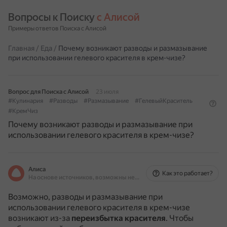
Вопросы к Поиску 
с Алисой
Примеры ответов Поиска с Алисой
Главная
/
Еда
/
Почему возникают разводы и размазывание
при использовании гелевого красителя в крем-чизе?
Вопрос для Поиска с Алисой
23 июля
#Кулинария
#Разводы
#Размазывание
#ГелевыйКраситель
#КремЧиз
Почему возникают разводы и размазывание при
использовании гелевого красителя в крем-чизе?
Алиса
Как это работает?
На основе источников, возможны неточности
Возможно, разводы и размазывание при
использовании гелевого красителя в крем-чизе
возникают из-за
переизбытка красителя
.
Чтобы