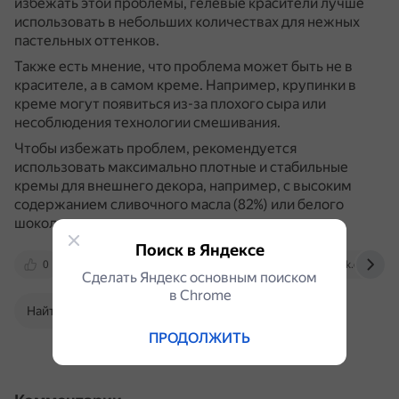
избежать этой проблемы, гелевые красители лучше
использовать в небольших количествах для нежных
пастельных оттенков.
Также есть мнение, что проблема может быть не в
красителе, а в самом креме.
Например, крупинки в
креме могут появиться из-за плохого сыра или
несоблюдения технологии смешивания.
Чтобы избежать проблем, рекомендуется
использовать максимально плотные и стабильные
кремы для внешнего декора, например, с высоким
содержанием сливочного масла (82%) или белого
шоколада.
Поиск в Яндексе
0
www.iamcook.ru
m.ok.ru
vk.com
Сделать Яндекс основным поиском
в Сhrome
Найти в Поиске
ПРОДОЛЖИТЬ