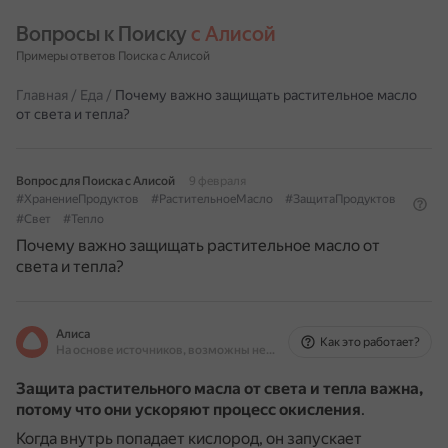
Вопросы к Поиску 
с Алисой
Примеры ответов Поиска с Алисой
Главная
/
Еда
/
Почему важно защищать растительное масло
от света и тепла?
Вопрос для Поиска с Алисой
9 февраля
#ХранениеПродуктов
#РастительноеМасло
#ЗащитаПродуктов
#Свет
#Тепло
Почему важно защищать растительное масло от
света и тепла?
Алиса
Как это работает?
На основе источников, возможны неточности
Защита растительного масла от света и тепла важна,
потому что они ускоряют процесс окисления
.
Когда внутрь попадает кислород, он запускает