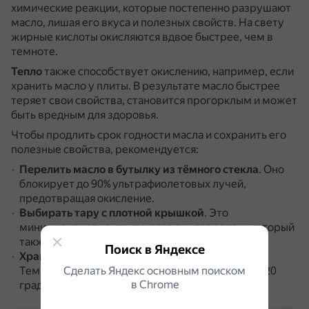
химические реакции, которые постепенно разрушают
масло, лишая его вкуса и полезных свойств.
На свету
жирные кислоты окисляются вдвое быстрее, чем в
темноте.
Тепло
также способствует окислению, например, если
хранить масло у плиты.
В результате масло быстрее
теряет свои свойства, становится прогорклым и может
быть вредным для здоровья.
Чтобы продлить срок годности масла и сохранить его
полезные свойства, рекомендуется:
Перелить масло в бутылку из тёмного стекла
.
Оно
блокирует до 90% ультрафиолетовых лучей,
предотвращая окисление.
Выбирать тару с плотной крышкой
.
Это
минимизирует контакт масла с кислородом, который
также способствует окислению.
Поиск в Яндексе
Хранить масло в прохладном, тёмном месте
.
Температура хранения не должна превышать +20
Сделать Яндекс основным поиском
в Сhrome
градусов.