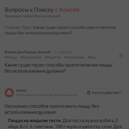
Вопросы к Поиску 
с Алисой
Примеры ответов Поиска с Алисой
Главная
/
Еда
/
Какие существуют способы приготовления
пиццы без использования духовки?
Вопрос для Поиска с Алисой
21 декабря
#Пицца
#Бездуховки
#Рецепты
#Кулинария
#Еда
Какие существуют способы приготовления пиццы
без использования духовки?
Алиса
Как это работает?
На основе источников, возможны неточности
Несколько способов приготовить пиццу без
использования духовки:
Пицца на жидком тесте
.
Для теста нужно взбить 2
яйца, 6 ст. л. сметаны, 100 г муки и щепотку соли.
Для