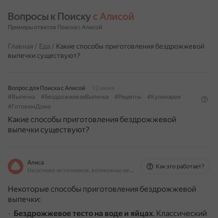
Вопросы к Поиску 
с Алисой
Примеры ответов Поиска с Алисой
Главная
/
Еда
/
Какие способы приготовления бездрожжевой
выпечки существуют?
Вопрос для Поиска с Алисой
12 июня
#Выпечка
#БездрожжеваяВыпечка
#Рецепты
#Кулинария
#ГотовимДома
Какие способы приготовления бездрожжевой
выпечки существуют?
Алиса
Как это работает?
На основе источников, возможны неточности
Некоторые способы приготовления бездрожжевой
выпечки:
Бездрожжевое тесто на воде и яйцах
.
Классический