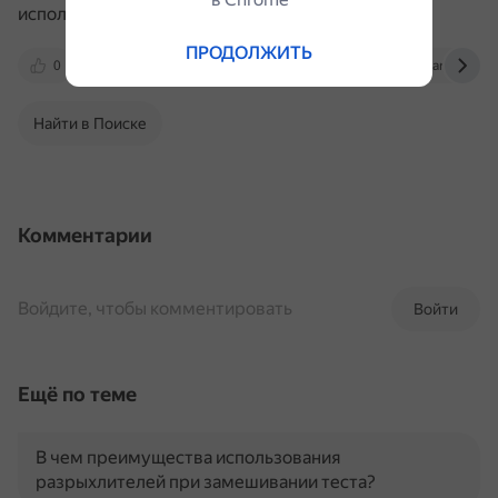
использовать газированную воду или пиво.
ПРОДОЛЖИТЬ
0
lifehacker.ru
alimero.ru
povar.ru
Найти в Поиске
Комментарии
Войдите, чтобы комментировать
Войти
Ещё по теме
В чем преимущества использования
разрыхлителей при замешивании теста?