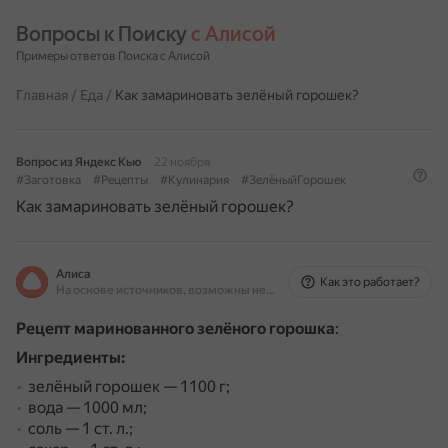
Вопросы к Поиску 
с Алисой
Примеры ответов Поиска с Алисой
Главная
/
Еда
/
Как замариновать зелёный горошек?
Вопрос из Яндекс Кью
22 ноября
#Заготовка
#Рецепты
#Кулинария
#ЗелёныйГорошек
Как замариновать зелёный горошек?
Алиса
Как это работает?
На основе источников, возможны неточности
Рецепт маринованного зелёного горошка
:
Ингредиенты:
зелёный горошек — 1100 г;
вода — 1000 мл;
соль — 1 ст. л.;