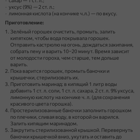
сахар — 1 ст. л.;
уксус (9%) — 2 ст. л.;
лимонная кислота (на кончике ч.л.) — по вкусу.
Приготовление:
Зелёный горошек очистить, промыть, залить
кипятком, чтобы вода покрывала горошек.
Отправить кастрюлю на огонь, дождаться закипания,
собрать пену и варить 10–20 минут.
Время зависит
от молодости гороха, чем старше, тем дольше
варить.
Пока варится горошек, промыть баночки и
крышечки, стерилизовать их.
Приготовить маринад: в кипящий 1 литр воды
добавить 1 ст. л. соли, 1 ст. л. сахара, 2 ст. л. 9% уксуса,
лимонную кислоту на кончике ч. л. (для сохранения
красивого цвета горошка).
Простерилизованные баночки заполнить горошком
по плечики, сливая воду, в которой он варился.
Залить кипящим маринадом.
Закрутить стерилизованной крышкой.
Перевернуть
баночки крышечкой вниз, укутать и оставить до