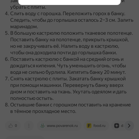
закипит.
Влить уксус.
Снова довести до кипения и
убрать с плиты.
Слить воду с горошка.
Переложить горох в банку.
Следить, чтобы до горлышка осталось 2–3 см.
Залить
маринадом.
В большую кастрюлю положить тканевое полотенце.
Поставить банку на полотенце, прикрыть крышкой,
но не закручивать её.
Налить воду в кастрюлю,
чтобы она доходила почти до горлышка банки.
Поставить кастрюлю с банкой на средний огонь и
дождаться кипения.
Чуть уменьшить огонь, чтобы
вода не сильно бурлила.
Кипятить банку 20 минут.
Снять кастрюлю с плиты.
Закатать банку крышкой
при помощи машинки.
Перевернуть банку вверх
дном и поставить на ткань.
Укутать одеялом и дать
полностью остыть.
Остывшие банки с горошком поставить на хранение
в тёмное прохладное место.
0
www.povarenok.ru
food.ru
dzen.ru