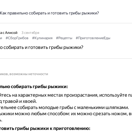
Как правильно собирать и готовить грибы рыжики?
а с Алисой
3 сентября
и
#СборГрибов
#Кулинария
#Рецепты
#ПриготовлениеЕды
о собирать и готовить грибы рыжики?
ников, возможны неточности
льно собирать грибы рыжики:
тесь на характерных местах произрастания, используйте п
 травой и хвоей.
ельнее собирать молодые грибы с маленькими шляпками.
ыжики можно любым способом: их можно срезать ножом, 
.
товить грибы рыжики к приготовлению: