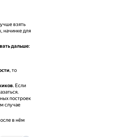
лучше взять
, начинке для
ывать дальше
:
ости
, то
жиков
.
Если
азаться.
нных построек
ом случае
после в нём