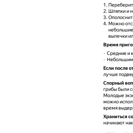
Переберит
Шляпки и н
Ополоснит
Можно отсо
небольшие 
выпечки ил
Время пригот
Средние и к
Небольшим 
Если после о
лучше подвер
Спорный воп
грибы были с
Молодые экзе
можно исполь
время выдерж
Храниться с
начинают нак