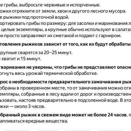
е грибы, выбросьте червивые и испорченные.
ожки отряхните от земли, хвои и другого лесного мусора.
е рыжики под проточной водой.
ртировать грибы по размеру: для засолки и маринования 
целые экземпляры, а крупные обычно используют в салатах
и просто заправляют их сметаной и подают с гарниром.
овления рыжиков зависит от того, как их будут обрабат
рупные сварятся за 20–25 минут.
хватит и 15 минут.
тваривания не уверены, что грибы не представляют опасн
гнуть весь урожай термической обработке.
рос о необходимости предварительного замачивания ры
обраны в проверенном месте, то от замачивания можно отк
мпляры, собранные в лесу вдали от дорог и производстве
зовать, настояв предварительно в подсоленной воде.
В эт
ки — около 3 часов.
обранный рыжик в свежем виде может не более 24 часов
, 
апливаться вредные вещества.