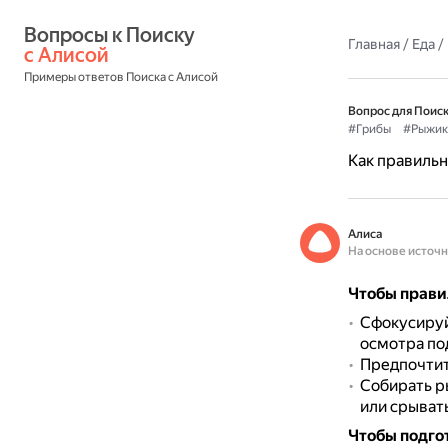
Вопросы к Поиску 
Главная
/
Еда
/
с Алисой
Примеры ответов Поиска с Алисой
Вопрос для Поиск
#Грибы
#Рыжик
Как правильн
Алиса
На основе источ
Чтобы прави
Сфокусируй
осмотра под
Предпочтит
Собирать р
или срывать
Чтобы подго