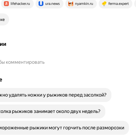
lifehacker.ru
ura.news
nyamkin.ru
ferma.expert
ске
ии
обы комментировать
е
но удалять ножки у рыжиков перед засолкой?
олка рыжиков занимает около двух недель?
мороженные рыжики могут горчить после разморозки