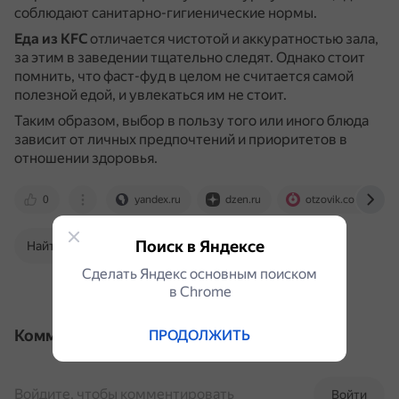
соблюдают санитарно-гигиенические нормы.
Еда из KFC
отличается чистотой и аккуратностью зала,
за этим в заведении тщательно следят.
Однако стоит
помнить, что фаст-фуд в целом не считается самой
полезной едой, и увлекаться им не стоит.
Таким образом, выбор в пользу того или иного блюда
зависит от личных предпочтений и приоритетов в
отношении здоровья.
0
yandex.ru
dzen.ru
otzovik.com
Поиск в Яндексе
Найти в Поиске
Сделать Яндекс основным поиском
в Сhrome
Комментарии
ПРОДОЛЖИТЬ
Войдите, чтобы комментировать
Войти