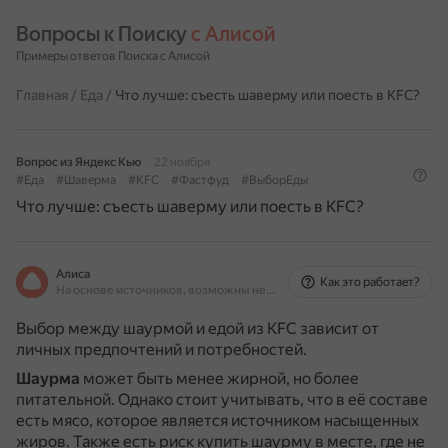
Вопросы к Поиску 
с Алисой
Примеры ответов Поиска с Алисой
Главная
/
Еда
/
Что лучше: съесть шаверму или поесть в KFC?
Вопрос из Яндекс Кью
22 ноября
#Еда
#Шаверма
#KFC
#Фастфуд
#ВыборЕды
Что лучше: съесть шаверму или поесть в KFC?
Алиса
Как это работает?
На основе источников, возможны неточности
Выбор между шаурмой и едой из KFC зависит от
личных предпочтений и потребностей.
Шаурма
может быть менее жирной, но более
питательной.
Однако стоит учитывать, что в её составе
есть мясо, которое является источником насыщенных
жиров.
Также есть риск купить шаурму в месте, где не