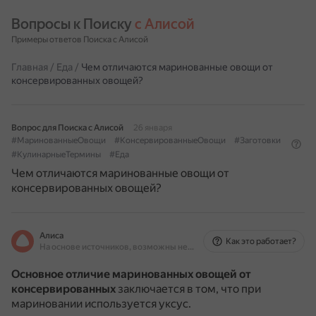
Вопросы к Поиску 
с Алисой
Примеры ответов Поиска с Алисой
Главная
/
Еда
/
Чем отличаются маринованные овощи от
консервированных овощей?
Вопрос для Поиска с Алисой
26 января
#МаринованныеОвощи
#КонсервированныеОвощи
#Заготовки
#КулинарныеТермины
#Еда
Чем отличаются маринованные овощи от
консервированных овощей?
Алиса
Как это работает?
На основе источников, возможны неточности
Основное отличие маринованных овощей от
консервированных
заключается в том, что при
мариновании используется уксус.