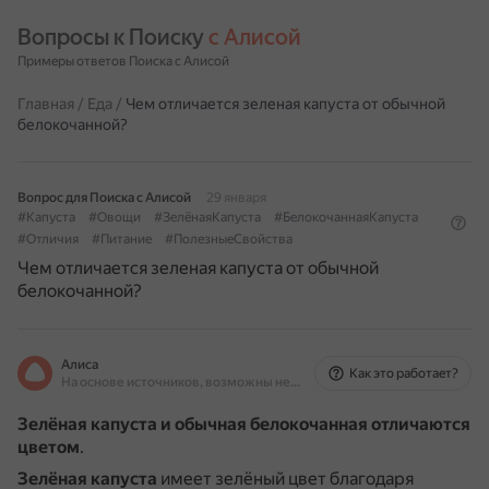
Вопросы к Поиску 
с Алисой
Примеры ответов Поиска с Алисой
Главная
/
Еда
/
Чем отличается зеленая капуста от обычной
белокочанной?
Вопрос для Поиска с Алисой
29 января
#Капуста
#Овощи
#ЗелёнаяКапуста
#БелокочаннаяКапуста
#Отличия
#Питание
#ПолезныеСвойства
Чем отличается зеленая капуста от обычной
белокочанной?
Алиса
Как это работает?
На основе источников, возможны неточности
Зелёная капуста и обычная белокочанная отличаются
цветом
.
Зелёная капуста
имеет зелёный цвет благодаря