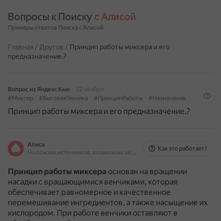
Вопросы к Поиску 
с Алисой
Примеры ответов Поиска с Алисой
Главная
/
Другое
/
Принцип работы миксера и его
предназначение.?
Вопрос из Яндекс Кью
22 ноября
#Миксер
#БытоваяТехника
#ПринципРаботы
#Назначение
Принцип работы миксера и его предназначение.?
Алиса
Как это работает?
На основе источников, возможны неточности
Принцип работы миксера
основан на вращении
насадки с вращающимися венчиками, которая
обеспечивает равномерное и качественное
перемешивание ингредиентов, а также насыщение их
кислородом.
При работе венчики оставляют в