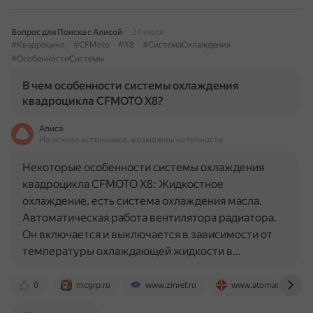
Вопрос для Поиска с Алисой
21 июля
#Квадроцикл
#CFMoto
#X8
#СистемаОхлаждения
#ОсобенностиСистемы
В чем особенности системы охлаждения
квадроцикла CFMOTO X8?
Алиса
На основе источников, возможны неточности
Некоторые особенности системы охлаждения
квадроцикла CFMOTO X8: Жидкостное
охлаждение, есть система охлаждения масла.
Автоматическая работа вентилятора радиатора.
Он включается и выключается в зависимости от
температуры охлаждающей жидкости в…
0
mcgrp.ru
www.zinref.ru
www.atomatv.ru