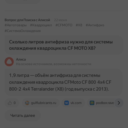
Вопрос для Поиска с Алисой
22 июня
#Автотовары
#Квадроцикл
#CFMOTO
#X8
#Антифриз
#СистемаОхлаждения
Сколько литров антифриза нужно для системы
охлаждения квадроцикла CF MOTO X8?
Алиса
На основе источников, возможны неточности
1,9 литра — объём антифриза для системы
охлаждения квадроцикла CFMoto CF 800 4x4 CF
800-2 4x4 Terralander (X8) (год выпуска с 2013).
0
gulflubricants.ru
vk.com
podbor.ravenol.ru
Читать далее