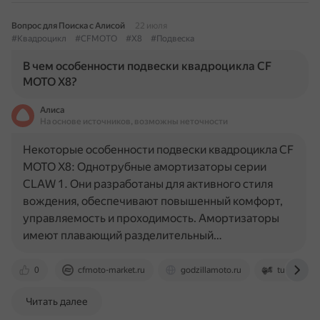
Вопрос для Поиска с Алисой
22 июля
#Квадроцикл
#CFMOTO
#X8
#Подвеска
В чем особенности подвески квадроцикла CF
MOTO X8?
Алиса
На основе источников, возможны неточности
Некоторые особенности подвески квадроцикла CF
MOTO X8: Однотрубные амортизаторы серии
CLAW 1. Они разработаны для активного стиля
вождения, обеспечивают повышенный комфорт,
управляемость и проходимость. Амортизаторы
имеют плавающий разделительный…
0
cfmoto-market.ru
godzillamoto.ru
tuningatv.r
Читать далее