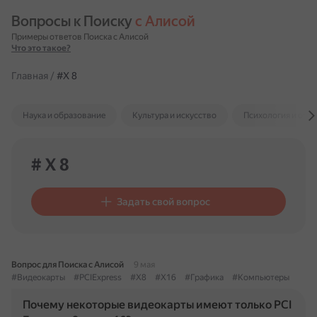
Вопросы к Поиску 
с Алисой
Примеры ответов Поиска с Алисой
Что это такое?
Главная
/
#X 8
Наука и образование
Культура и искусство
Психология и отн
# X 8
Задать свой вопрос
Вопрос для Поиска с Алисой
9 мая
#Видеокарты
#PCIExpress
#X8
#X16
#Графика
#Компьютеры
Почему некоторые видеокарты имеют только PCI