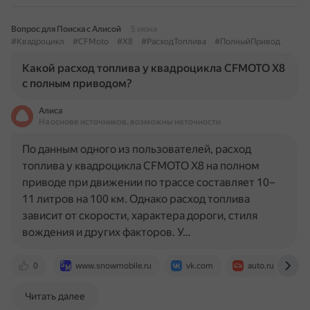
Вопрос для Поиска с Алисой
5 июня
#Квадроцикл
#CFMoto
#X8
#РасходТоплива
#ПолныйПривод
Какой расход топлива у квадроцикла CFMOTO X8
с полным приводом?
Алиса
На основе источников, возможны неточности
По данным одного из пользователей, расход
топлива у квадроцикла CFMOTO X8 на полном
приводе при движении по трассе составляет 10–
11 литров на 100 км. Однако расход топлива
зависит от скорости, характера дороги, стиля
вождения и других факторов. У…
0
www.snowmobile.ru
vk.com
auto.ru
Читать далее