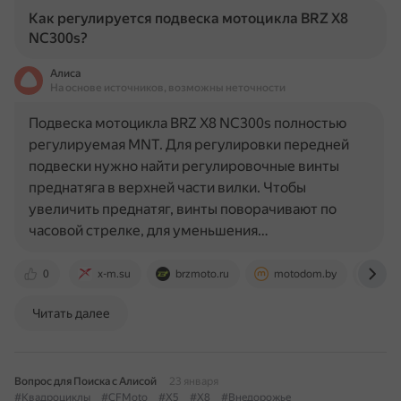
Как регулируется подвеска мотоцикла BRZ X8
NC300s?
Алиса
На основе источников, возможны неточности
Подвеска мотоцикла BRZ X8 NC300s полностью
регулируемая MNT. Для регулировки передней
подвески нужно найти регулировочные винты
преднатяга в верхней части вилки. Чтобы
увеличить преднатяг, винты поворачивают по
часовой стрелке, для уменьшения…
0
x-m.su
brzmoto.ru
motodom.by
www
Читать далее
Вопрос для Поиска с Алисой
23 января
#Квадроциклы
#CFMoto
#X5
#X8
#Внедорожье