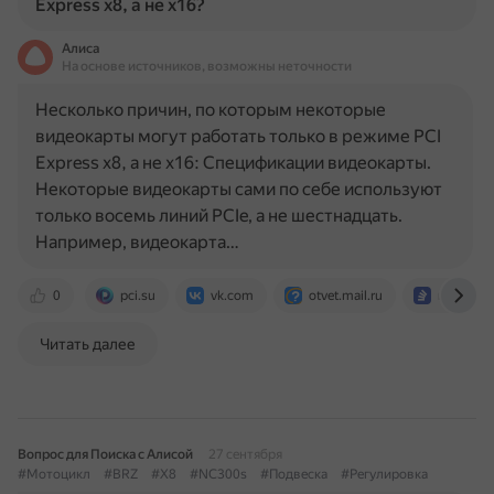
Express x8, а не x16?
Алиса
На основе источников, возможны неточности
Несколько причин, по которым некоторые
видеокарты могут работать только в режиме PCI
Express x8, а не x16: Спецификации видеокарты.
Некоторые видеокарты сами по себе используют
только восемь линий PCIe, а не шестнадцать.
Например, видеокарта…
0
pci.su
vk.com
otvet.mail.ru
ru.stack
Читать далее
Вопрос для Поиска с Алисой
27 сентября
#Мотоцикл
#BRZ
#X8
#NC300s
#Подвеска
#Регулировка