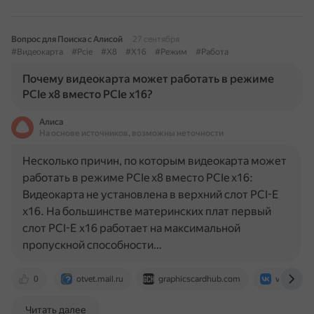
Вопрос для Поиска с Алисой
27 сентября
#Видеокарта
#Pcie
#X8
#X16
#Режим
#Работа
Почему видеокарта может работать в режиме
PCIe x8 вместо PCIe x16?
Алиса
На основе источников, возможны неточности
Несколько причин, по которым видеокарта может
работать в режиме PCIe x8 вместо PCIe x16:
Видеокарта не установлена в верхний слот PCI-E
x16. На большинстве материнских плат первый
слот PCI-E x16 работает на максимальной
пропускной способности…
0
otvet.mail.ru
graphicscardhub.com
vk.com
Читать далее