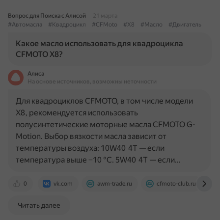
Вопрос для Поиска с Алисой
21 марта
#Автомасла
#Квадроцикл
#CFMoto
#X8
#Масло
#Двигатель
Какое масло использовать для квадроцикла
CFMOTO X8?
Алиса
На основе источников, возможны неточности
Для квадроциклов CFMOTO, в том числе модели
X8, рекомендуется использовать
полусинтетические моторные масла CFMOTO G-
Motion. Выбор вязкости масла зависит от
температуры воздуха: 10W40 4T — если
температура выше −10 °C. 5W40 4T — если…
0
vk.com
awm-trade.ru
cfmoto-club.ru
Читать далее