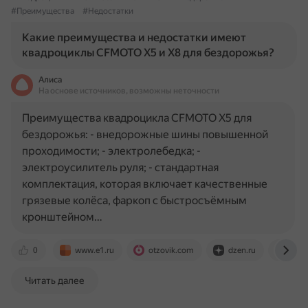
#Преимущества
#Недостатки
Какие преимущества и недостатки имеют
квадроциклы CFMOTO X5 и X8 для бездорожья?
Алиса
На основе источников, возможны неточности
Преимущества квадроцикла CFMOTO X5 для
бездорожья: - внедорожные шины повышенной
проходимости; - электролебедка; -
электроусилитель руля; - стандартная
комплектация, которая включает качественные
грязевые колёса, фаркоп с быстросъёмным
кронштейном…
0
www.e1.ru
otzovik.com
dzen.ru
avto
Читать далее