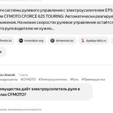
и системы рулевого управления с электроусилителем EPS
ле CFMOTO CFORCE 625 TOURING: Автоматически реагируе
вижения. На низких скоростях рулевое управление остаётся
та руля водителю не нужно…
fmoto.kz
motodom.org
drivemoto.kz
dyadya-laifu.ru
е
а с Алисой
1 июля
вадроциклы
#CFMOTO
#Электроусилитель
#Руль
#Преимущества
имущества даёт электроусилитель руля в
клах CFMOTO?
ников, возможны неточности