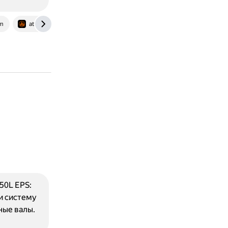
om
atvmoto51.ru
50L EPS:
и систему
ные валы.