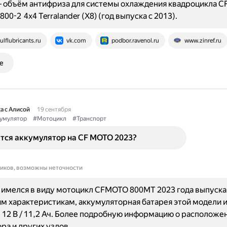
— объём антифриза для системы охлаждения квадроцикла C
800-2 4x4 Terralander (X8) (год выпуска с 2013).
ulflubricants.ru
vk.com
podbor.ravenol.ru
www.zinref.ru
е
а с Алисой
19 сентября
умулятор
#Мотоцикл
#Транспорт
тся аккумулятор на CF MOTO 2023?
ников, возможны неточности
имелся в виду мотоцикл CFMOTO 800МТ 2023 года выпуска.
м характеристикам, аккумуляторная батарея этой модели 
12 В / 11,2 Ач. Более подробную информацию о расположе
ра и других узлов…