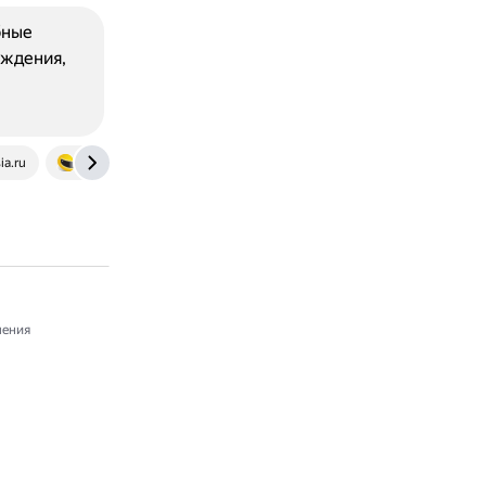
бные
ождения,
ia.ru
autoproduct.biz
ления