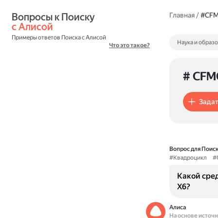
Вопросы к Поиску 
Главная
/
#CF
с Алисой
Примеры ответов Поиска с Алисой
Наука и образ
Что это такое?
# CFM
Задат
Вопрос для Поиск
#Квадроцикл
#
Какой сре
X6?
Алиса
На основе источ