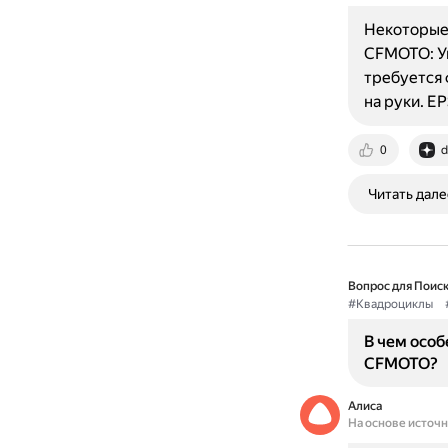
Некоторые 
CFMOTO: Уп
требуется 
на руки. 
0
d
Читать дале
Вопрос для Поиск
#Квадроциклы
В чем особ
CFMOTO?
Алиса
На основе источ