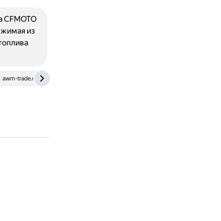
ла CFMOTO
выжимая из
 топлива
awm-trade.ru