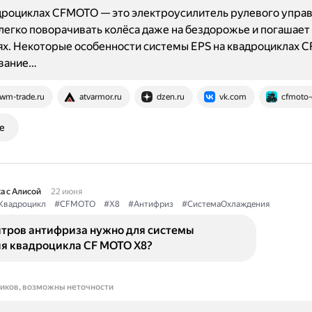
дроциклах CFMOTO — это электроусилитель рулевого управ
легко поворачивать колёса даже на бездорожье и погашает
х. Некоторые особенности системы EPS на квадроциклах 
вание…
wm-trade.ru
atvarmor.ru
dzen.ru
vk.com
cfmoto-
е
а с Алисой
22 июня
Квадроцикл
#CFMOTO
#X8
#Антифриз
#СистемаОхлаждения
итров антифриза нужно для системы
я квадроцикла CF MOTO X8?
ников, возможны неточности