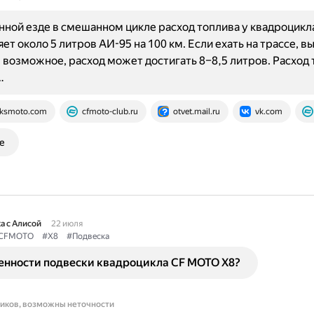
ной езде в смешанном цикле расход топлива у квадроцик
яет около 5 литров АИ-95 на 100 км. Если ехать на трассе, 
 возможное, расход может достигать 8–8,5 литров. Расход
…
ksmoto.com
cfmoto-club.ru
otvet.mail.ru
vk.com
е
а с Алисой
22 июля
CFMOTO
#X8
#Подвеска
бенности подвески квадроцикла CF MOTO X8?
ников, возможны неточности