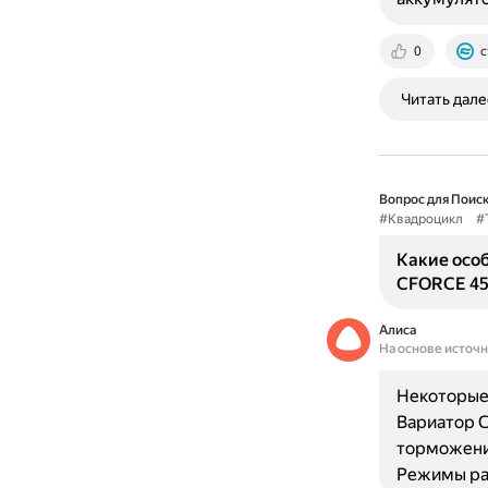
0
c
Читать дале
Вопрос для Поиск
#Квадроцикл
#
Какие осо
CFORCE 45
Алиса
На основе источ
Некоторые
Вариатор 
торможени
Режимы ра