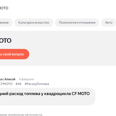
MOTO
ование
Культура и искусство
Психология и отношения
Авто
OTO
ь свой вопрос
а с Алисой
4 февраля
CFMOTO
#X6
#РасходТоплива
дний расход топлива у квадроцикла CF MOTO
ников, возможны неточности