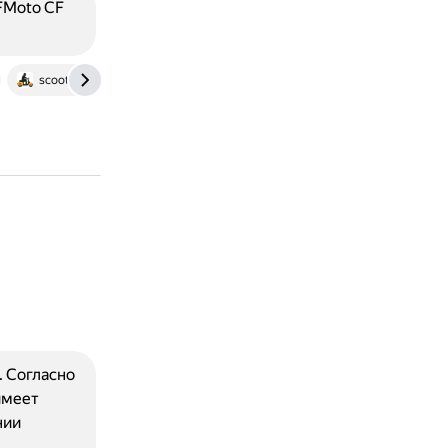
FMoto CF
scooter777.ru
 Согласно
имеет
нии