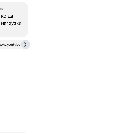
ах
 когда
 нагрузки
www.youtube.com