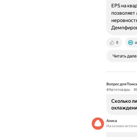
EPS на ква
позволяет 
неровностя
Демпфиро
0
a
Читать дале
Вопрос для Поиск
#Автотовары
#
Сколько л
охлаждени
Алиса
На основе источ