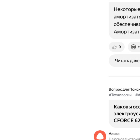
Некоторые
амортизато
обеспечив
Амортизат
0
c
Читать дале
Вопрос для Поиск
#Технологии
#А
Каковы ос
электроус
CFORCE 62
Алиса
На основе источ