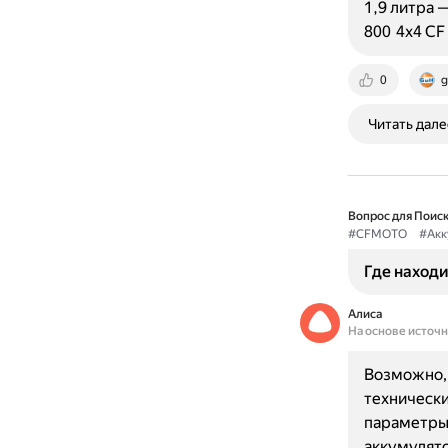
1,9 литра 
800 4x4 CF 
0
g
Читать дале
Вопрос для Поиск
#CFMOTO
#Акк
Где находи
Алиса
На основе источ
Возможно, 
технически
параметры 
аккумулято