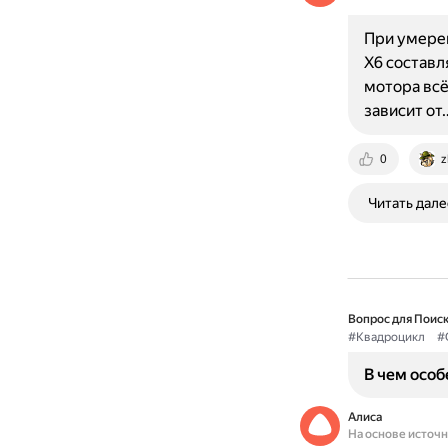
При умерен
X6 составл
мотора всё
зависит от
0
z
Читать дале
Вопрос для Поиск
#Квадроцикл
#
В чем осо
Алиса
На основе источ