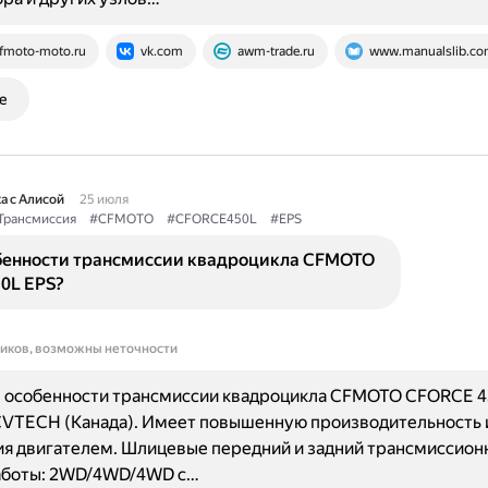
fmoto-moto.ru
vk.com
awm-trade.ru
www.manualslib.c
е
а с Алисой
25 июля
Трансмиссия
#CFMOTO
#CFORCE450L
#EPS
бенности трансмиссии квадроцикла CFMOTO
0L EPS?
ников, возможны неточности
 особенности трансмиссии квадроцикла CFMOTO CFORCE 4
CVTECH (Канада). Имеет повышенную производительность 
я двигателем. Шлицевые передний и задний трансмиссион
боты: 2WD/4WD/4WD с…