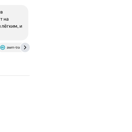
 в
т на
 лёгким, и
awm-trade.ru