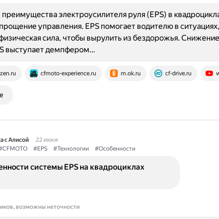
преимущества электроусилителя руля (EPS) в квадроцикл
рощение управления. EPS помогает водителю в ситуациях,
физическая сила, чтобы вырулить из бездорожья. Снижение
EPS выступает демпфером…
zen.ru
cfmoto-experience.ru
m.ok.ru
cf-drive.ru
е
а с Алисой
22 июня
#CFMOTO
#EPS
#Технологии
#Особенности
енности системы EPS на квадроциклах
ников, возможны неточности