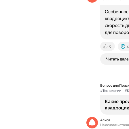
Особенност
квадроцик
скорость д
для поворо
0
c
Читать дале
Вопрос для Поиск
#Технологии
#К
Какие пре
квадроци
Алиса
На основе источ