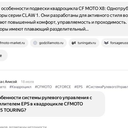
 особенности подвески квадроцикла CF MOTO X8: Однотру
ры серии CLAW 1. Они разработаны для активного стиля в
ают повышенный комфорт, управляемость и проходимость.
оры имеют плавающий разделительный…
fmoto-market.ru
godzillamoto.ru
tuningatv.ru
forsageruss
е
а с Алисой
18 июля
вто
#Квадроцикл
#CFMOTO
#CFORCE
#EPS
#СистемаРулевогоУправ
обенности системы рулевого управления с
илителем EPS в квадроцикле CFMOTO
5 TOURING?
ников, возможны неточности