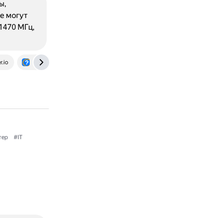
ы,
е могут
1470 МГц,
r.io
otvet.mail.ru
тер
#IT