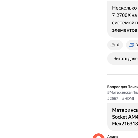
Несколько 
7 2700X на
системой 
элементов
0
3
Читать дале
Вопрос для Поиск
#МатеринскаяПл
#2667
#HDMI
Материнск
Socket AM4
Flex216318
Алиса