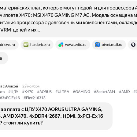
материнских плат, которые могут подойти для процессора
 чипсете X470: MSI X470 GAMING M7 AC. Модель оснащена 
питания процессора с долговечными компонентами, охлаж
 VRM-цепей и их…
dnews.ru
hardprice.ru
www.avito.ru
otvet.mail.ru
е
а с Алисой
22 ноября
ата
#ЦПУ
#X470
#AORUS
#ULTRA
#GAMING
#SocketAM4
#AMD
#
#3xPCIEx16
#Flex216318
ая плата с ЦПУ X470 AORUS ULTRA GAMING,
, AMD X470, 4xDDR4-2667, HDMI, 3xPCI-Ex16
? стоит ли купить?