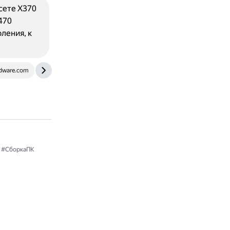
сете X370
470
ления, к
dware.com
amd.news
#СборкаПК