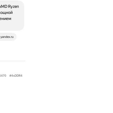
 AMD Ryzen
мощной
дением
yandex.ru
X470
#4xDDR4