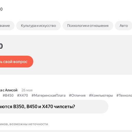
70
ование
Культура и искусство
Психология и отношения
Авто
0
ь свой вопрос
а с Алисой
26 мая
#B450
#X470
#МатеринскаяПлата
#Отличия
#Компьютеры
#Техноло
ются B350, B450 и X470 чипсеты?
ников, возможны неточности