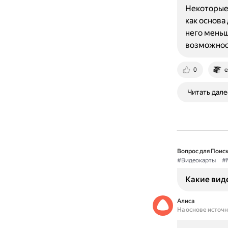
Некоторые 
как основа
него меньш
возможно
0
e
Читать дале
Вопрос для Поиск
#Видеокарты
#
Какие виде
Алиса
На основе источ