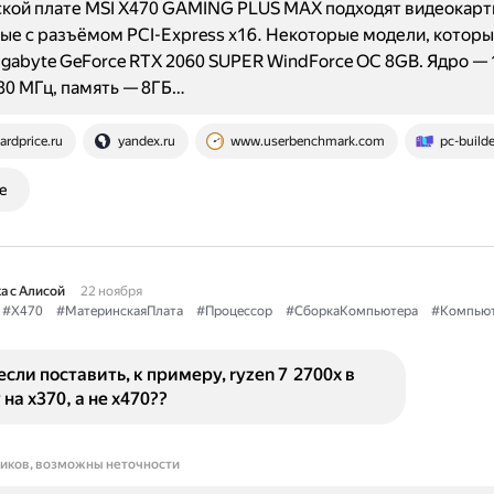
кой плате MSI X470 GAMING PLUS MAX подходят видеокарт
е с разъёмом PCI-Express x16. Некоторые модели, которы
igabyte GeForce RTX 2060 SUPER WindForce OC 8GB. Ядро — 
80 МГц, память — 8ГБ…
ardprice.ru
yandex.ru
www.userbenchmark.com
pc-builde
е
а с Алисой
22 ноября
#X470
#МатеринскаяПлата
#Процессор
#СборкаКомпьютера
#Компью
если поставить, к примеру, ryzen 7 2700x в
на x370, а не x470??
ников, возможны неточности