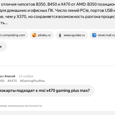
отличия чипсетов B350, B450 и X470 от AMD: B350 позицио
 для домашних и офисных ПК. Число линий PCIe, портов USB 
е, чем у X370, но сохраняется возможность разгона проце
сть…
n.comprating.com
pikabu.ru
www.iguides.ru
otvet.mail.ru
е
а с Алисой
22 ноября
MSI
#X470
#GamingPlusMax
окарты подходят к msi x470 gaming plus max?
ников, возможны неточности