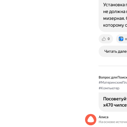
Установка 
не должна 
мизерная. 
которому 
0
o
Читать дале
Вопрос для Поиск
#МатеринскиеПл
#Компьютер
Посоветуйт
x470 чипсе
Алиса
На основе источ