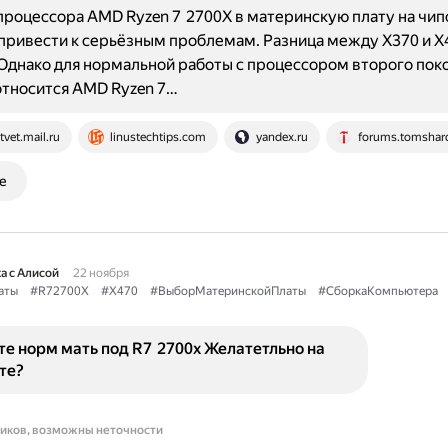
процессора AMD Ryzen 7 2700X в материнскую плату на чип
привести к серьёзным проблемам. Разница между X370 и X
Однако для нормальной работы с процессором второго поко
относится AMD Ryzen 7…
tvet.mail.ru
linustechtips.com
yandex.ru
forums.tomshar
е
а с Алисой
22 ноября
аты
#R72700X
#X470
#ВыборМатеринскойПлаты
#СборкаКомпьютера
е норм мать под R7 2700x Желатетльно на
те?
ников, возможны неточности