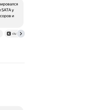
нировался
и SATA у
ссоров и
club.dns-shop.ru