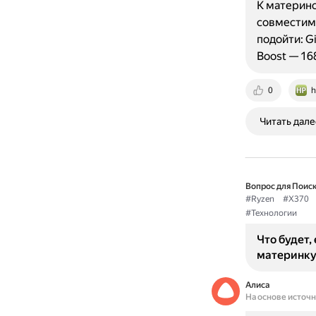
К материнс
совместимы
подойти: G
Boost — 16
0
h
Читать дале
Вопрос для Поиск
#Ryzen
#X370
#Технологии
Что будет, 
материнку 
Алиса
На основе источ