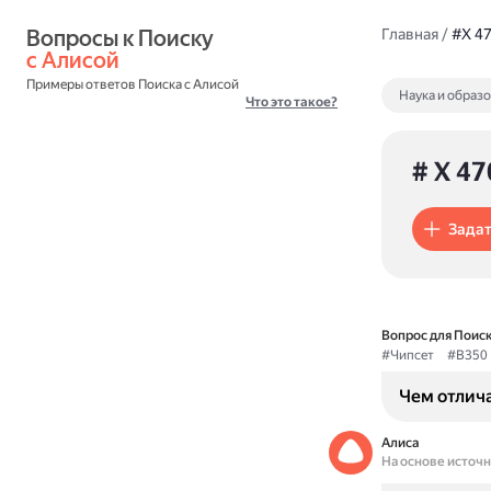
Вопросы к Поиску 
Главная
/
#X 4
с Алисой
Примеры ответов Поиска с Алисой
Наука и образ
Что это такое?
# X 47
Задат
Вопрос для Поиск
#Чипсет
#B350
Чем отлича
Алиса
На основе источ