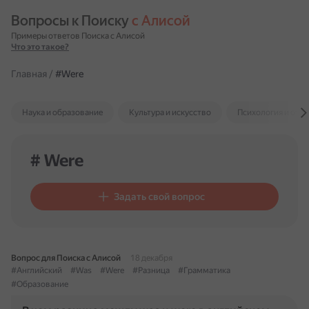
Вопросы к Поиску 
с Алисой
Примеры ответов Поиска с Алисой
Что это такое?
Главная
/
#Were
Наука и образование
Культура и искусство
Психология и отн
# Were
Задать свой вопрос
Вопрос для Поиска с Алисой
18 декабря
#Английский
#Was
#Were
#Разница
#Грамматика
#Образование