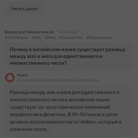
Читать далее
Вопрос для Поиска с Алисой
15 октября
#Английский
#Was
#Were
#Грамматика
#Образование
Почему в английском языке существует разница
между was и were для единственного и
множественного числа?
Алиса
На основе источников, возможны неточности
Разница между was и were для единственного и
множественного числа в английском языке
существует из-за исторических изменений
морфологии и фонетики. В XII–XVI веках в речи
активно использовался глагол «bēon», который в
конечном итоге…