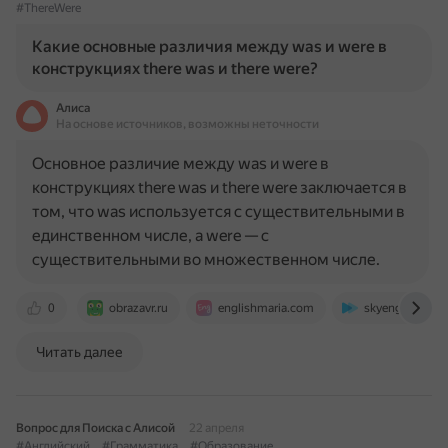
#ThereWere
Какие основные различия между was и were в
конструкциях there was и there were?
Алиса
На основе источников, возможны неточности
Основное различие между was и were в
конструкциях there was и there were заключается в
том, что was используется с существительными в
единственном числе, а were — с
существительными во множественном числе.
0
obrazavr.ru
englishmaria.com
skyeng.ru
Читать далее
Вопрос для Поиска с Алисой
22 апреля
#Английский
#Грамматика
#Образование