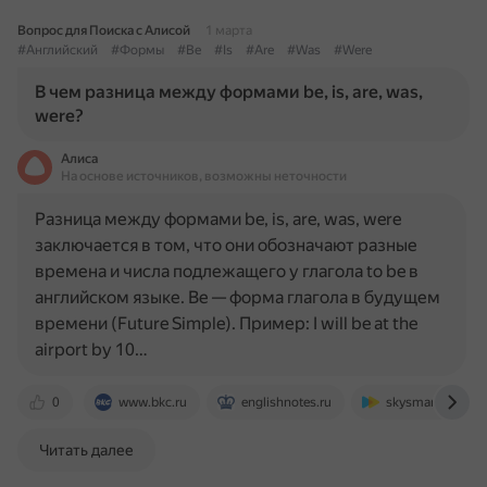
Вопрос для Поиска с Алисой
1 марта
#Английский
#Формы
#Be
#Is
#Are
#Was
#Were
В чем разница между формами be, is, are, was,
were?
Алиса
На основе источников, возможны неточности
Разница между формами be, is, are, was, were
заключается в том, что они обозначают разные
времена и числа подлежащего у глагола to be в
английском языке. Be — форма глагола в будущем
времени (Future Simple). Пример: I will be at the
airport by 10…
0
www.bkc.ru
englishnotes.ru
skysmart.ru
Читать далее