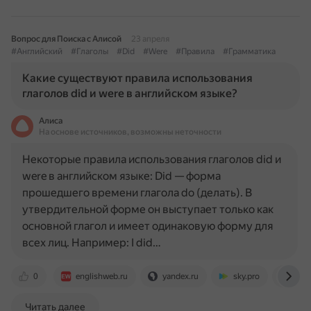
Вопрос для Поиска с Алисой
23 апреля
#Английский
#Глаголы
#Did
#Were
#Правила
#Грамматика
Какие существуют правила использования
глаголов did и were в английском языке?
Алиса
На основе источников, возможны неточности
Некоторые правила использования глаголов did и
were в английском языке: Did — форма
прошедшего времени глагола do (делать). В
утвердительной форме он выступает только как
основной глагол и имеет одинаковую форму для
всех лиц. Например: I did…
0
englishweb.ru
yandex.ru
sky.pro
engb
Читать далее