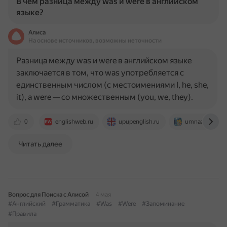
В чем разница между was и were в английском
языке?
Алиса
На основе источников, возможны неточности
Разница между was и were в английском языке
заключается в том, что was употребляется с
единственным числом (с местоимениями I, he, she,
it), а were — со множественным (you, we, they).
0
englishweb.ru
upupenglish.ru
umnazia.ru
Читать далее
Вопрос для Поиска с Алисой
4 мая
#Английский
#Грамматика
#Was
#Were
#Запоминание
#Правила