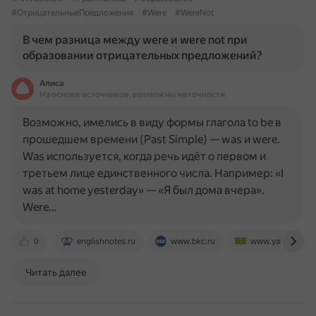
#ОтрицательныеПредложения
#Were
#WereNot
В чем разница между were и were not при
образовании отрицательных предложений?
Алиса
На основе источников, возможны неточности
Возможно, имелись в виду формы глагола to be в
прошедшем времени (Past Simple) — was и were.
Was используется, когда речь идёт о первом и
третьем лице единственного числа. Например: «I
was at home yesterday» — «Я был дома вчера».
Were…
0
englishnotes.ru
www.bkc.ru
www.yaklass.ru
Читать далее