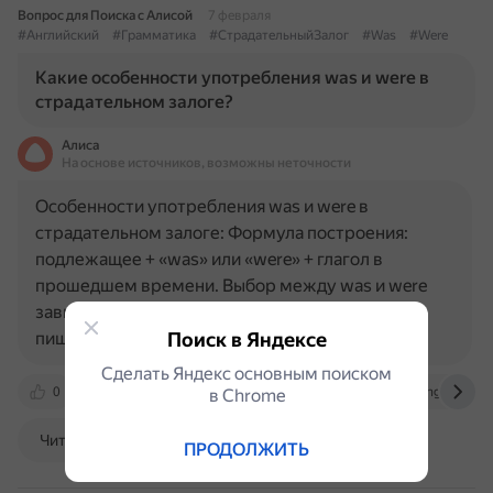
Вопрос для Поиска с Алисой
7 февраля
#Английский
#Грамматика
#СтрадательныйЗалог
#Was
#Were
Какие особенности употребления was и were в
страдательном залоге?
Алиса
На основе источников, возможны неточности
Особенности употребления was и were в
страдательном залоге: Формула построения:
подлежащее + «was» или «were» + глагол в
прошедшем времени. Выбор между was и were
зависит от лица и числа подлежащего. «Was»
пишется только с существительными 1-го…
Поиск в Яндексе
Сделать Яндекс основным поиском
0
eng.skillbox.ru
lingualeo.com
skyeng.ru
в Сhrome
Читать далее
ПРОДОЛЖИТЬ