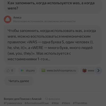
Как запомнить, когда используется was, а когда
were?
Алиса
На основе источников, возможны неточности
Чтобы запомнить, когда использовать was, а когда
were, можно воспользоваться мнемоническим
правилом: «WAS — одна буква S, один человек (I,
he, she, it)», а «WERE — много букв, много людей
(we, you, they)». Was используется с
местоимениями 1-го и…
0
sky.pro
www.bolshoyvopros.ru
www.tests-en
Читать далее
Вопрос для Поиска с Алисой
12 февраля
#Грамматика
#АнглийскийЯзык
#Was
#Were
#ThereWas