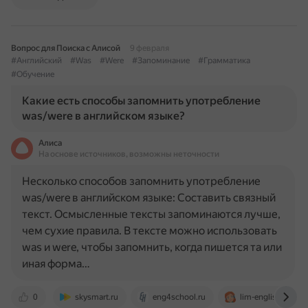
Вопрос для Поиска с Алисой
9 февраля
#Английский
#Was
#Were
#Запоминание
#Грамматика
#Обучение
Какие есть способы запомнить употребление
was/were в английском языке?
Алиса
На основе источников, возможны неточности
Несколько способов запомнить употребление
was/were в английском языке: Составить связный
текст. Осмысленные тексты запоминаются лучше,
чем сухие правила. В тексте можно использовать
was и were, чтобы запомнить, когда пишется та или
иная форма…
0
skysmart.ru
eng4school.ru
lim-english.com