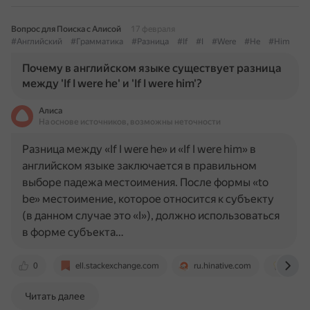
Вопрос для Поиска с Алисой
17 февраля
#Английский
#Грамматика
#Разница
#If
#I
#Were
#He
#Him
Почему в английском языке существует разница
между 'If I were he' и 'If I were him'?
Алиса
На основе источников, возможны неточности
Разница между «If I were he» и «If I were him» в
английском языке заключается в правильном
выборе падежа местоимения. После формы «to
be» местоимение, которое относится к субъекту
(в данном случае это «I»), должно использоваться
в форме субъекта…
0
ell.stackexchange.com
ru.hinative.com
englis
Читать далее