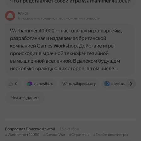
Что представляет собой игра Warhammer 40,000?
Алиса
На основе источников, возможны неточности
Warhammer 40,000 — настольная игра-варгейм,
разработанная и издаваемая британской
компанией Games Workshop. Действие игры
происходит в мрачной технофэнтезийной
вымышленной вселенной. В далёком будущем
несколько враждующих сторон, в том числе…
0
ru.ruwiki.ru
ru.wikipedia.org
otvet.mail.ru
Читать далее
Вопрос для Поиска с Алисой
15 октября
#Warhammer40000
#DawnofWar
#Стратегия
#Особенностиигры