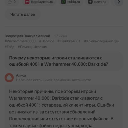
0
fogplay.mts.ru
cubiq.ru
dzen.ru
foru
Читать далее
Вопрос для Поиска с Алисой
17 июня
#Warhammer40000
#Darktide
#Ошибка4001
#КомпьютерныеИгры
#Гайд
#ПомощьИгрокам
Почему некоторые игроки сталкиваются с
ошибкой 4001 в Warhammer 40,000: Darktide?
Алиса
На основе источников, возможны неточности
Некоторые причины, по которым игроки
Warhammer 40,000: Darktide сталкиваются с
ошибкой 4001: Устаревший клиент игры. Ошибки
возникают из-за отсутствия обновлений.
Повреждение или отсутствие игровых файлов. В
таком случае файлы недоступны, когда…