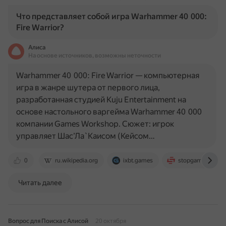
Что представляет собой игра Warhammer 40 000:
Fire Warrior?
Алиса
На основе источников, возможны неточности
Warhammer 40 000: Fire Warrior — компьютерная
игра в жанре шутера от первого лица,
разработанная студией Kuju Entertainment на
основе настольного варгейма Warhammer 40 000
компании Games Workshop. Сюжет: игрок
управляет Шас’Ла`Каисом (Кейсом…
0
ru.wikipedia.org
ixbt.games
stopgame.ru
Читать далее
Вопрос для Поиска с Алисой
20 октября