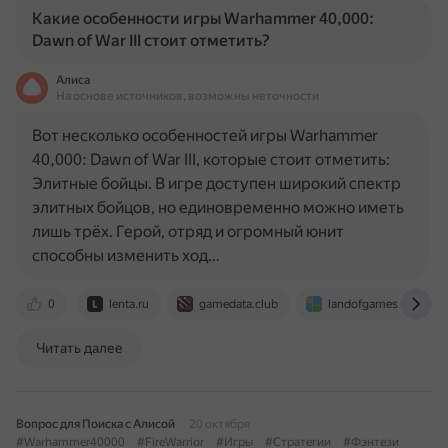
Какие особенности игры Warhammer 40,000:
Dawn of War III стоит отметить?
Алиса
На основе источников, возможны неточности
Вот несколько особенностей игры Warhammer
40,000: Dawn of War III, которые стоит отметить:
Элитные бойцы. В игре доступен широкий спектр
элитных бойцов, но единовременно можно иметь
лишь трёх. Герой, отряд и огромный юнит
способны изменить ход…
0
lenta.ru
gamedata.club
landofgames.ru
Читать далее
Вопрос для Поиска с Алисой
20 октября
#Warhammer40000
#FireWarrior
#Игры
#Стратегии
#Фэнтези