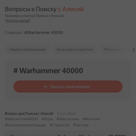
Вопросы к Поиску 
с Алисой
Примеры ответов Поиска с Алисой
Что это такое?
Главная
/
#Warhammer 40000
Наука и образование
Культура и искусство
Психология и отн
# Warhammer 40000
Задать свой вопрос
Вопрос для Поиска с Алисой
6 сентября
#Warhammer40000
#Игры
#Фантастика
#Фэнтези
#Космическаяоперация
#Стратегия
#Тактика