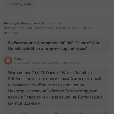
Читать далее
Вопрос для Поиска с Алисой
1 сентября
#Warhammer40000
#DawnofWar
#DefinitiveEdition
#Игры
#Отличия
В чём отличие Warhammer 40,000: Dawn of War -
Definitive Edition от других версий игры?
Алиса
На основе источников, возможны неточности
Warhammer 40,000: Dawn of War — Definitive
Edition — ремастер оригинальной игры, который
включает весь её контент и дополнения.
Некоторые отличия Definitive Edition от других
версий: Поддержка 4K-разрешения. Детализация
юнитов, зданий и…