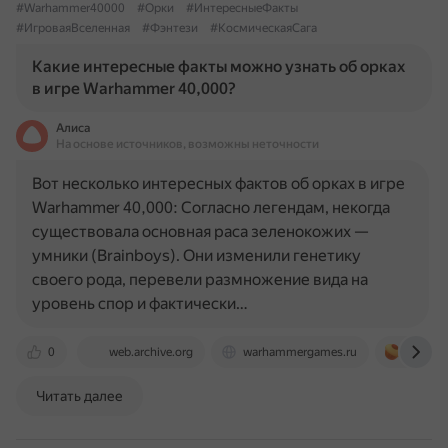
#Warhammer40000
#Орки
#ИнтересныеФакты
#ИгроваяВселенная
#Фэнтези
#КосмическаяСага
Какие интересные факты можно узнать об орках
в игре Warhammer 40,000?
Алиса
На основе источников, возможны неточности
Вот несколько интересных фактов об орках в игре
Warhammer 40,000: Согласно легендам, некогда
существовала основная раса зеленокожих —
умники (Brainboys). Они изменили генетику
своего рода, перевели размножение вида на
уровень спор и фактически…
0
web.archive.org
warhammergames.ru
pikabu.
Читать далее