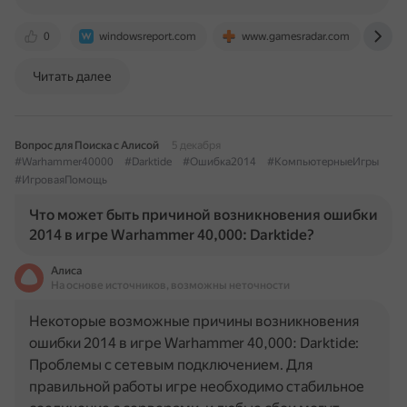
0
windowsreport.com
www.gamesradar.com
fo
Читать далее
Вопрос для Поиска с Алисой
5 декабря
#Warhammer40000
#Darktide
#Ошибка2014
#КомпьютерныеИгры
#ИгроваяПомощь
Что может быть причиной возникновения ошибки
2014 в игре Warhammer 40,000: Darktide?
Алиса
На основе источников, возможны неточности
Некоторые возможные причины возникновения
ошибки 2014 в игре Warhammer 40,000: Darktide:
Проблемы с сетевым подключением. Для
правильной работы игре необходимо стабильное