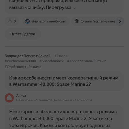
соединение с серверами, и любые сбои могут
вызвать ошибку. Перегрузка…
0
steamcommunity.com
forums.fatsharkgames.com
Читать далее
Вопрос для Поиска с Алисой
17 июля
#Warhammer40000
#SpaceMarine2
#КооперативныйРежим
#ОсобенностиРежима
Какие особенности имеет кооперативный режим
в Warhammer 40,000: Space Marine 2?
Алиса
На основе источников, возможны неточности
Некоторые особенности кооперативного режима
в Warhammer 40,000: Space Marine 2: Участие до
трёх игроков. Каждый контролирует одного из