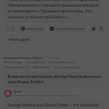
Обновления могут улучшить производительность
и совместимость. Проверить файлы игры. Это
поможет устранить проблемы с…
0
coop-land.ru
www.gameskinny.com
www.gam
Читать далее
Вопрос для Поиска с Алисой
1 сентября
#RogueTrader
#StrangeShard
#ИгроваяМеханика
#КосмическаяСага
#Вархаммер
#НастольныеИгры
В чем заключается роль Strange Shard в механике
игры Rogue Trader?
Алиса
На основе источников, возможны неточности
Strange Shard в игре Rogue Trader — это аксессуар,