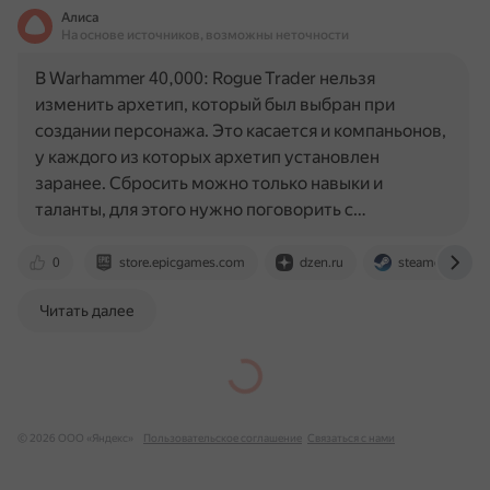
Алиса
На основе источников, возможны неточности
В Warhammer 40,000: Rogue Trader нельзя
изменить архетип, который был выбран при
создании персонажа. Это касается и компаньонов,
у каждого из которых архетип установлен
заранее. Сбросить можно только навыки и
таланты, для этого нужно поговорить с…
0
store.epicgames.com
dzen.ru
steamcommuni
Читать далее
© 2026 ООО «Яндекс»
Пользовательское соглашение
Связаться с нами