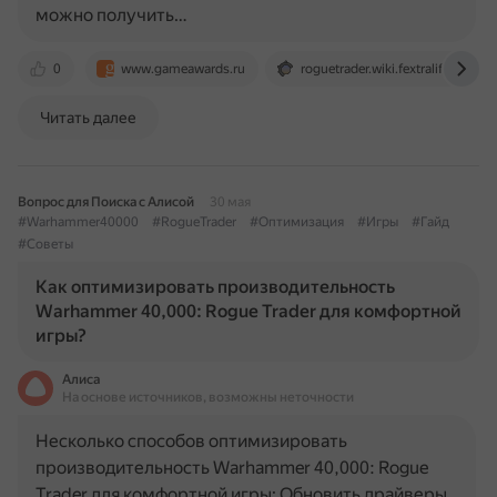
можно получить…
0
www.gameawards.ru
roguetrader.wiki.fextralife.com
Читать далее
Вопрос для Поиска с Алисой
30 мая
#Warhammer40000
#RogueTrader
#Оптимизация
#Игры
#Гайд
#Советы
Как оптимизировать производительность
Warhammer 40,000: Rogue Trader для комфортной
игры?
Алиса
На основе источников, возможны неточности
Несколько способов оптимизировать
производительность Warhammer 40,000: Rogue
Trader для комфортной игры: Обновить драйверы.