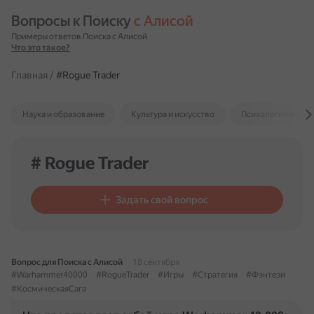
Вопросы к Поиску 
с Алисой
Примеры ответов Поиска с Алисой
Что это такое?
Главная
/
#Rogue Trader
Наука и образование
Культура и искусство
Психология и отн
# Rogue Trader
Задать свой вопрос
Вопрос для Поиска с Алисой
18 сентября
#Warhammer40000
#RogueTrader
#Игры
#Стратегия
#Фэнтези
#КосмическаяСага