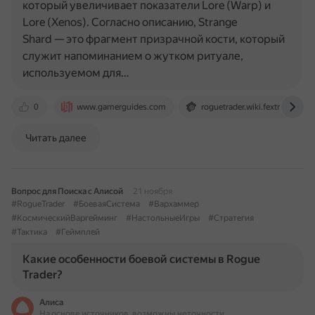
который увеличивает показатели Lore (Warp) и
Lore (Xenos). Согласно описанию, Strange
Shard — это фрагмент призрачной кости, который
служит напоминанием о жутком ритуале,
используемом для…
0
www.gamerguides.com
roguetrader.wiki.fextralife.com
Читать далее
Вопрос для Поиска с Алисой
21 ноября
#RogueTrader
#БоеваяСистема
#Вархаммер
#КосмическийВаргейминг
#НастольныеИгры
#Стратегия
#Тактика
#Геймплей
Какие особенности боевой системы в Rogue
Trader?
Алиса
На основе источников, возможны неточности