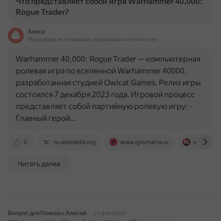
Что представляет собой игра Warhammer 40,000:
Rogue Trader?
Алиса
На основе источников, возможны неточности
Warhammer 40,000: Rogue Trader — компьютерная
ролевая игра по вселенной Warhammer 40000,
разработанная студией Owlcat Games. Релиз игры
состоялся 7 декабря 2023 года. Игровой процесс
представляет собой партийную ролевую игру: -
Главный герой…
0
ru.wikipedia.org
www.igromania.ru
www.playg
Читать далее
Вопрос для Поиска с Алисой
24 февраля