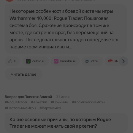
Некоторые особенности боевой системы игры
Warhammer 40,000: Rogue Trader: Пошаговая
система боя. Сражение происходит в том же
месте, где встречен враг, без перемещений на
арены. Последовательность ходов определяется
параметром инициативы и…
0
cubiq.ru
kanobu.ru
dtf.ru
stopgame.r
Читать далее
Вопрос для Поиска с Алисой
31 июля
#RogueTrader
#Архетип
#Причины
#КосмическиеИгры
#НастольныеИгры
#Вархаммер
Какие основные причины, по которым Rogue
Trader не может менять свой архетип?