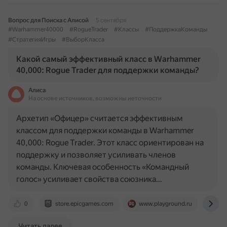
Вопрос для Поиска с Алисой
5 сентября
#Warhammer40000
#RogueTrader
#Классы
#ПоддержкаКоманды
#СтратегияИгры
#ВыборКласса
Какой самый эффективный класс в Warhammer
40,000: Rogue Trader для поддержки команды?
Алиса
На основе источников, возможны неточности
Архетип «Офицер» считается эффективным
классом для поддержки команды в Warhammer
40,000: Rogue Trader. Этот класс ориентирован на
поддержку и позволяет усиливать членов
команды. Ключевая особенность «Командный
голос» усиливает свойства союзника…
0
store.epicgames.com
www.playground.ru
dze
Читать далее