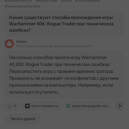
#Warhammer40K
#RogueTrader
#Игры
#Прохождение
#ТехническиеОшибки
Какие существуют способы прохождения игры
Warhammer 40K: Rogue Trader при технических
ошибках?
Алиса
На основе источников, возможны неточности
Несколько способов пройти игру Warhammer
40,000: Rogue Trader при технических ошибках:
Перезапустить игру с правами администратора.
Проверить, не возникает ли конфликтов с другими
приложениями на компьютере. Например, если
используется утилита…
0
forum.bioware.ru
www.thecpuguide.com
coop
Читать далее