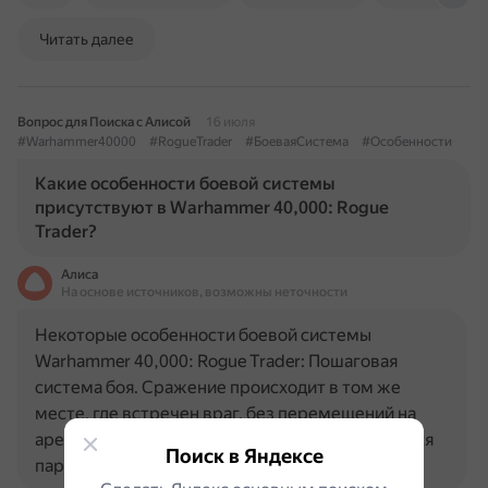
Читать далее
Вопрос для Поиска с Алисой
16 июля
#Warhammer40000
#RogueTrader
#БоеваяСистема
#Особенности
Какие особенности боевой системы
присутствуют в Warhammer 40,000: Rogue
Trader?
Алиса
На основе источников, возможны неточности
Некоторые особенности боевой системы
Warhammer 40,000: Rogue Trader: Пошаговая
система боя. Сражение происходит в том же
месте, где встречен враг, без перемещений на
арены. Последовательность ходов определяется
Поиск в Яндексе
параметром инициативы и…