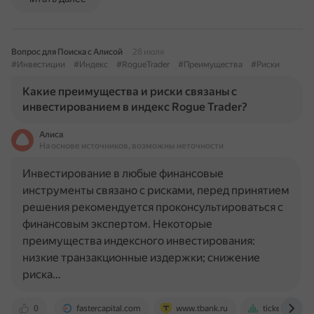
Вопрос для Поиска с Алисой
28 июля
#Инвестиции
#Индекс
#RogueTrader
#Преимущества
#Риски
Какие преимущества и риски связаны с
инвестированием в индекс Rogue Trader?
Алиса
На основе источников, возможны неточности
Инвестирование в любые финансовые
инструменты связано с рисками, перед принятием
решения рекомендуется проконсультироваться с
финансовым экспертом. Некоторые
преимущества индексного инвестирования:
низкие транзакционные издержки; снижение
риска…
0
fastercapital.com
www.tbank.ru
tickeron.com