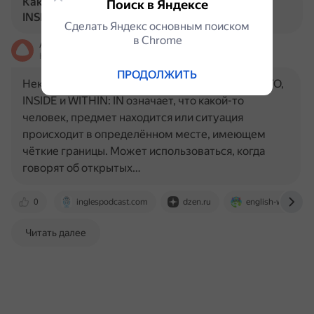
Какие различия между предлогами IN, INTO,
Поиск в Яндексе
INSIDE и WITHIN?
Сделать Яндекс основным поиском
в Сhrome
Алиса
На основе источников, возможны неточности
ПРОДОЛЖИТЬ
Некоторые различия между предлогами IN, INTO,
INSIDE и WITHIN: IN означает, что какой-то
человек, предмет находится или ситуация
происходит в определённом месте, имеющем
чёткие границы. Может использоваться, когда
говорят об открытых…
0
inglespodcast.com
dzen.ru
english-with-irin
Читать далее