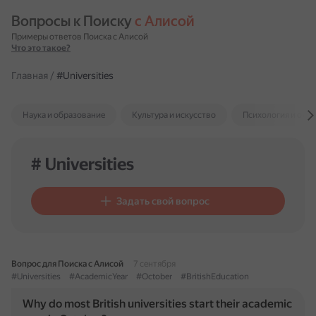
Вопросы к Поиску 
с Алисой
Примеры ответов Поиска с Алисой
Что это такое?
Главная
/
#Universities
Наука и образование
Культура и искусство
Психология и отн
# Universities
Задать свой вопрос
Вопрос для Поиска с Алисой
7 сентября
#Universities
#AcademicYear
#October
#BritishEducation
Why do most British universities start their academic