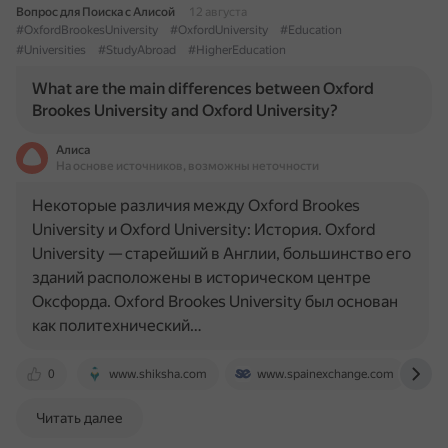
Вопрос для Поиска с Алисой
12 августа
#OxfordBrookesUniversity
#OxfordUniversity
#Education
#Universities
#StudyAbroad
#HigherEducation
What are the main differences between Oxford
Brookes University and Oxford University?
Алиса
На основе источников, возможны неточности
Некоторые различия между Oxford Brookes
University и Oxford University: История. Oxford
University — старейший в Англии, большинство его
зданий расположены в историческом центре
Оксфорда. Oxford Brookes University был основан
как политехнический…
0
www.shiksha.com
www.spainexchange.com
Читать далее