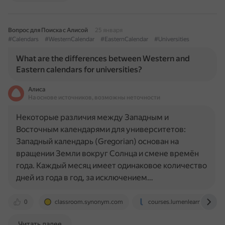
Вопрос для Поиска с Алисой
25 января
#Calendars
#WesternCalendar
#EasternCalendar
#Universities
What are the differences between Western and
Eastern calendars for universities?
Алиса
На основе источников, возможны неточности
Некоторые различия между Западным и
Восточным календарями для университетов:
Западный календарь (Gregorian) основан на
вращении Земли вокруг Солнца и смене времён
года. Каждый месяц имеет одинаковое количество
дней из года в год, за исключением…
0
classroom.synonym.com
courses.lumenlearning.com
Читать далее