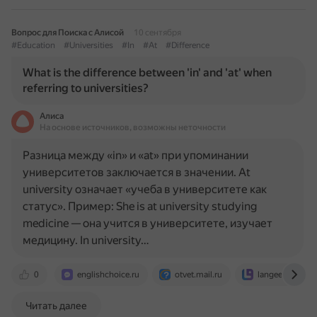
Вопрос для Поиска с Алисой
10 сентября
#Education
#Universities
#In
#At
#Difference
What is the difference between 'in' and 'at' when
referring to universities?
Алиса
На основе источников, возможны неточности
Разница между «in» и «at» при упоминании
университетов заключается в значении. At
university означает «учеба в университете как
статус». Пример: She is at university studying
medicine — она учится в университете, изучает
медицину. In university…
0
englishchoice.ru
otvet.mail.ru
langeek.co
Читать далее