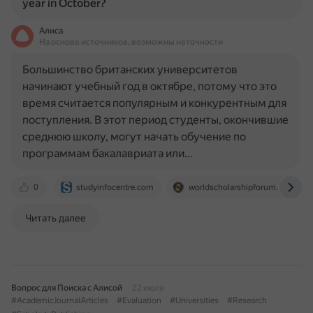
year in October?
Алиса
На основе источников, возможны неточности
Большинство британских университетов
начинают учебный год в октябре, потому что это
время считается популярным и конкурентным для
поступления. В этот период студенты, окончившие
среднюю школу, могут начать обучение по
программам бакалавриата или…
0
studyinfocentre.com
worldscholarshipforum.com
Читать далее
Вопрос для Поиска с Алисой
22 июля
#AcademicJournalArticles
#Evaluation
#Universities
#Research