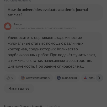
#ScholarlyPublishing
How do universities evaluate academic journal
articles?
Алиса
На основе источников, возможны неточности
Университеты оценивают академические
журнальные статьи с помощью различных
критериев, среди которых: Количество
опубликованных работ. При подсчёте учитывают,
в том числе, статьи, написанные в соавторстве.
Цитируемость. При оценке опираются на…
0
www.consultant.ru
okna.hse.ru
apni.ru
Читать далее
Вопрос для Поиска с Алисой
14 октября