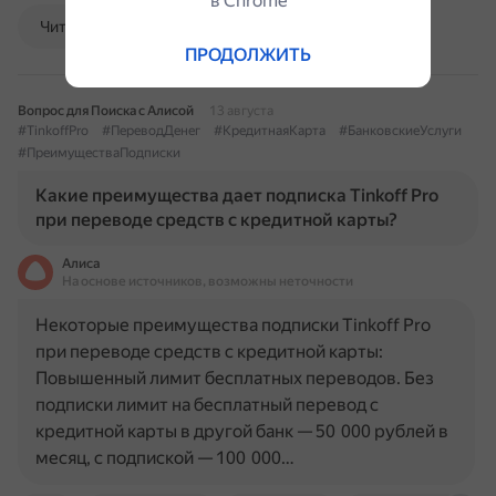
в Сhrome
Читать далее
ПРОДОЛЖИТЬ
Вопрос для Поиска с Алисой
13 августа
#TinkoffPro
#ПереводДенег
#КредитнаяКарта
#БанковскиеУслуги
#ПреимуществаПодписки
Какие преимущества дает подписка Tinkoff Pro
при переводе средств с кредитной карты?
Алиса
На основе источников, возможны неточности
Некоторые преимущества подписки Tinkoff Pro
при переводе средств с кредитной карты:
Повышенный лимит бесплатных переводов. Без
подписки лимит на бесплатный перевод с
кредитной карты в другой банк — 50 000 рублей в
месяц, с подпиской — 100 000…