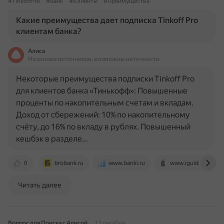
#TinkoffPro
#Банк
#Клиенты
#Преимущества
Какие преимущества дает подписка Tinkoff Pro
клиентам банка?
Алиса
На основе источников, возможны неточности
Некоторые преимущества подписки Tinkoff Pro
для клиентов банка «Тинькофф»: Повышенные
проценты по накопительным счетам и вкладам.
Доход от сбережений: 10% по накопительному
счёту, до 16% по вкладу в рублях. Повышенный
кешбэк в разделе…
0
brobank.ru
www.banki.ru
www.iguides.ru
Читать далее
Вопрос для Поиска с Алисой
13 декабря