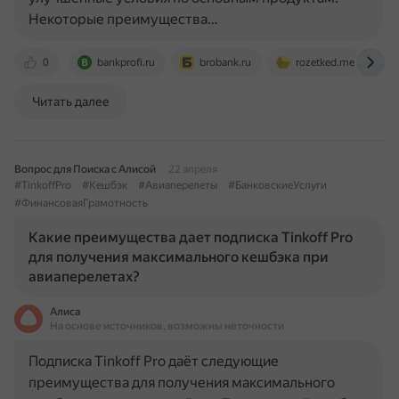
Некоторые преимущества…
0
bankprofi.ru
brobank.ru
rozetked.me
Читать далее
Вопрос для Поиска с Алисой
22 апреля
#TinkoffPro
#Кешбэк
#Авиаперелеты
#БанковскиеУслуги
#ФинансоваяГрамотность
Какие преимущества дает подписка Tinkoff Pro
для получения максимального кешбэка при
авиаперелетах?
Алиса
На основе источников, возможны неточности
Подписка Tinkoff Pro даёт следующие
преимущества для получения максимального