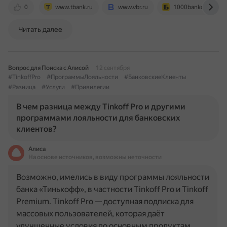
0
www.tbank.ru
www.vbr.ru
1000bankov.ru
Читать далее
Вопрос для Поиска с Алисой
12 сентября
#TinkoffPro
#ПрограммыЛояльности
#БанковскиеКлиенты
#Разница
#Услуги
#Привилегии
В чем разница между Tinkoff Pro и другими
программами лояльности для банковских
клиентов?
Алиса
На основе источников, возможны неточности
Возможно, имелись в виду программы лояльности
банка «Тинькофф», в частности Tinkoff Pro и Tinkoff
Premium. Tinkoff Pro — доступная подписка для
массовых пользователей, которая даёт
улучшенные условия по основным продуктам.