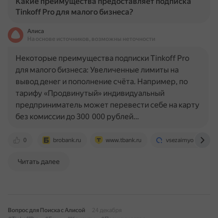
Какие преимущества предоставляет подписка
Tinkoff Pro для малого бизнеса?
Алиса
На основе источников, возможны неточности
Некоторые преимущества подписки Tinkoff Pro
для малого бизнеса: Увеличенные лимиты на
вывод денег и пополнение счёта. Например, по
тарифу «Продвинутый» индивидуальный
предприниматель может перевести себе на карту
без комиссии до 300 000 рублей…
0
brobank.ru
www.tbank.ru
vsezaimyonline.ru
Читать далее
Вопрос для Поиска с Алисой
24 декабря