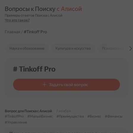
Вопросы к Поиску 
с Алисой
Примеры ответов Поиска с Алисой
Что это такое?
Главная
/
#Tinkoff Pro
Наука и образование
Культура и искусство
Психология и отн
# Tinkoff Pro
Задать свой вопрос
Вопрос для Поиска с Алисой
7 ноября
#TinkoffPro
#МалыйБизнес
#Преимущества
#Бизнес
#Финансы
#Управление