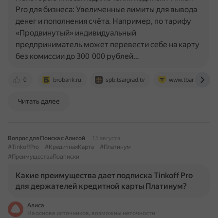
Pro для бизнеса: Увеличенные лимиты для вывода
денег и пополнения счёта. Например, по тарифу
«Продвинутый» индивидуальный
предприниматель может перевести себе на карту
без комиссии до 300 000 рублей…
0
brobank.ru
spb.tsargrad.tv
www.tbank.ru
Читать далее
Вопрос для Поиска с Алисой
15 августа
#TinkoffPro
#КредитнаяКарта
#Платинум
#ПреимуществаПодписки
Какие преимущества дает подписка Tinkoff Pro
для держателей кредитной карты Платинум?
Алиса
На основе источников, возможны неточности