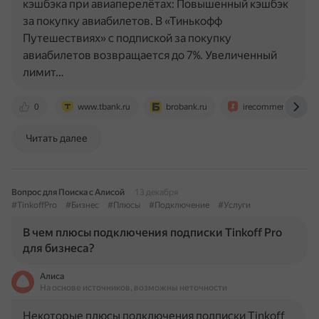
кэшбэка при авиаперелётах: Повышенный кэшбэк
за покупку авиабилетов. В «Тинькофф
Путешествиях» с подпиской за покупку
авиабилетов возвращается до 7%. Увеличенный
лимит…
0
www.tbank.ru
brobank.ru
irecommend.ru
Читать далее
Вопрос для Поиска с Алисой
13 декабря
#TinkoffPro
#Бизнес
#Плюсы
#Подключение
#Услуги
В чем плюсы подключения подписки Tinkoff Pro
для бизнеса?
Алиса
На основе источников, возможны неточности
Некоторые плюсы подключения подписки Tinkoff