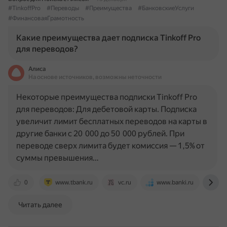
#TinkoffPro
#Переводы
#Преимущества
#БанковскиеУслуги
#ФинансоваяГрамотность
Какие преимущества дает подписка Tinkoff Pro
для переводов?
Алиса
На основе источников, возможны неточности
Некоторые преимущества подписки Tinkoff Pro
для переводов: Для дебетовой карты. Подписка
увеличит лимит бесплатных переводов на карты в
другие банки с 20 000 до 50 000 рублей. При
переводе сверх лимита будет комиссия — 1,5% от
суммы превышения…
0
www.tbank.ru
vc.ru
www.banki.ru
br
Читать далее