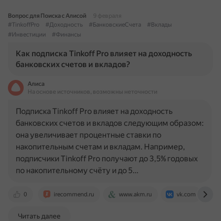
Вопрос для Поиска с Алисой
9 февраля
#TinkoffPro
#Доходность
#БанковскиеСчета
#Вклады
#Инвестиции
#Финансы
Как подписка Tinkoff Pro влияет на доходность
банковских счетов и вкладов?
Алиса
На основе источников, возможны неточности
Подписка Tinkoff Pro влияет на доходность
банковских счетов и вкладов следующим образом:
она увеличивает процентные ставки по
накопительным счетам и вкладам. Например,
подписчики Tinkoff Pro получают до 3,5% годовых
по накопительному счёту и до 5…
0
irecommend.ru
www.akm.ru
vk.com
Читать далее