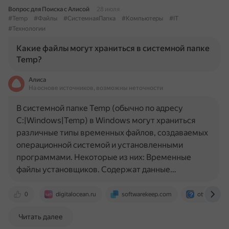
Вопрос для Поиска с Алисой
28 июля
#Temp
#Файлы
#СистемнаяПапка
#Компьютеры
#IT
#Технологии
Какие файлы могут храниться в системной папке
Temp?
Алиса
На основе источников, возможны неточности
В системной папке Temp (обычно по адресу
C:|Windows|Temp) в Windows могут храниться
различные типы временных файлов, создаваемых
операционной системой и установленными
программами. Некоторые из них: Временные
файлы установщиков. Содержат данные…
0
digitalocean.ru
softwarekeep.com
otvet.mail.r
Читать далее