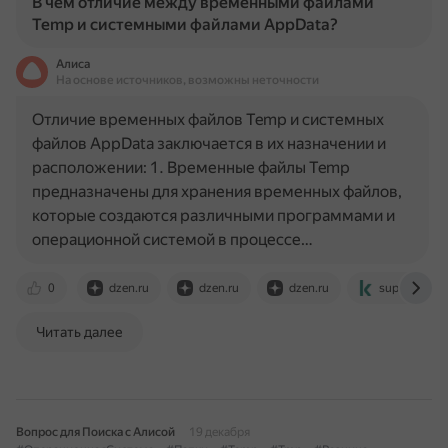
В чем отличие между временными файлами
Temp и системными файлами AppData?
Алиса
На основе источников, возможны неточности
Отличие временных файлов Temp и системных
файлов AppData заключается в их назначении и
расположении: 1. Временные файлы Temp
предназначены для хранения временных файлов,
которые создаются различными программами и
операционной системой в процессе…
0
dzen.ru
dzen.ru
dzen.ru
support.kasp
Читать далее
Вопрос для Поиска с Алисой
19 декабря