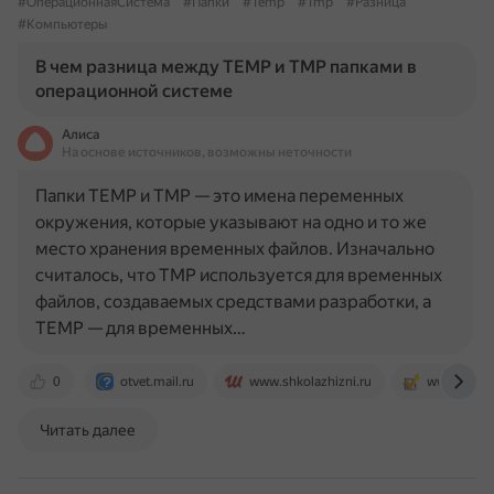
#ОперационнаяСистема
#Папки
#Temp
#Tmp
#Разница
#Компьютеры
В чем разница между TEMP и TMP папками в
операционной системе
Алиса
На основе источников, возможны неточности
Папки TEMP и TMP — это имена переменных
окружения, которые указывают на одно и то же
место хранения временных файлов. Изначально
считалось, что TMP используется для временных
файлов, создаваемых средствами разработки, а
TEMP — для временных…
0
otvet.mail.ru
www.shkolazhizni.ru
www.pcrevi
Читать далее