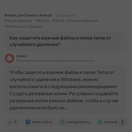
Вопрос для Поиска с Алисой
28 февраля
#ЗащитаДанных
#Файлы
#Temp
#УдалениеДанных
#БезопасностьДанных
Как защитить важные файлы в папке temp от
случайного удаления?
Алиса
На основе источников, возможны неточности
Чтобы защитить важные файлы в папке Temp от
случайного удаления в Windows, можно
воспользоваться следующими рекомендациями:
Создать резервные копии. Регулярно создавайте
резервные копии важных файлов, чтобы в случае
удаления можно было их…
0
otvet.mail.ru
mksegment.ru
remontka.pro