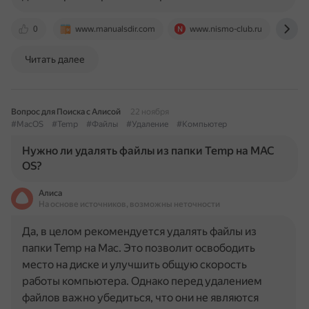
0
www.manualsdir.com
www.nismo-club.ru
www
Читать далее
Вопрос для Поиска с Алисой
22 ноября
#MacOS
#Temp
#Файлы
#Удаление
#Компьютер
Нужно ли удалять файлы из папки Temp на MAC
OS?
Алиса
На основе источников, возможны неточности
Да, в целом рекомендуется удалять файлы из
папки Temp на Mac. Это позволит освободить
место на диске и улучшить общую скорость
работы компьютера. Однако перед удалением
файлов важно убедиться, что они не являются