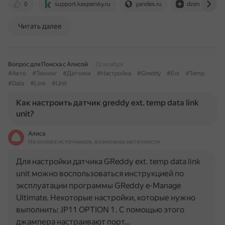
0
support.kaspersky.ru
yandex.ru
dzen.ru
Читать далее
Вопрос для Поиска с Алисой
22 ноября
#Авто
#Тюнинг
#Датчики
#Настройка
#Greddy
#Ext
#Temp
#Data
#Link
#Unit
Как настроить датчик greddy ext. temp data link
unit?
Алиса
На основе источников, возможны неточности
Для настройки датчика GReddy ext. temp data link
unit можно воспользоваться инструкцией по
эксплуатации программы GReddy e-Manage
Ultimate. Некоторые настройки, которые нужно
выполнить: JP11 OPTION 1. С помощью этого
джампера настраивают порт…