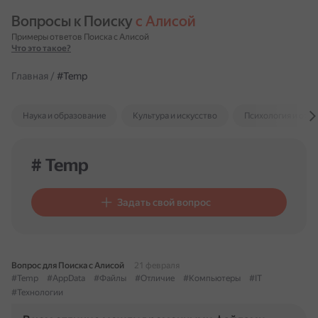
Вопросы к Поиску 
с Алисой
Примеры ответов Поиска с Алисой
Что это такое?
Главная
/
#Temp
Наука и образование
Культура и искусство
Психология и отн
# Temp
Задать свой вопрос
Вопрос для Поиска с Алисой
21 февраля
#Temp
#AppData
#Файлы
#Отличие
#Компьютеры
#IT
#Технологии