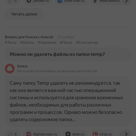
0
yandex.ru
otvet.mail.ru
www.easeus.ru
Читать далее
Вопрос для Поиска с Алисой
22 ноября
#Temp
#Файлы
#Удаление
#Папка
#Компьютер
Можно ли удалять файлы из папки temp?
Алиса
На основе источников, возможны неточности
Саму папку Temp удалять не рекомендуется, так
как она является важной частью операционной
системы и используется для хранения временных
файлов, необходимых для работы различных
программ и процессов. Однако можно безопасно
удалять содержимое папки…
0
digitalocean.ru
dzen.ru
ichip.ru
lumpi