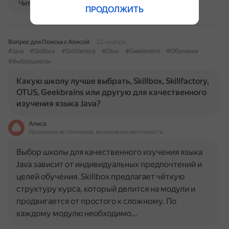
Читать далее
ПРОДОЛЖИТЬ
Вопрос для Поиска с Алисой
22 ноября
#Java
#Skillbox
#Skillfactory
#Otus
#Geekbrains
#Обучение
#Выборшколы
Какую школу лучше выбрать, Skillbox, Skillfactory,
OTUS, Geekbrains или другую для качественного
изучения языка Java?
Алиса
На основе источников, возможны неточности
Выбор школы для качественного изучения языка
Java зависит от индивидуальных предпочтений и
целей обучения. Skillbox предлагает чёткую
структуру курса, который делится на модули и
продвигается от простого к сложному. По
каждому модулю необходимо…