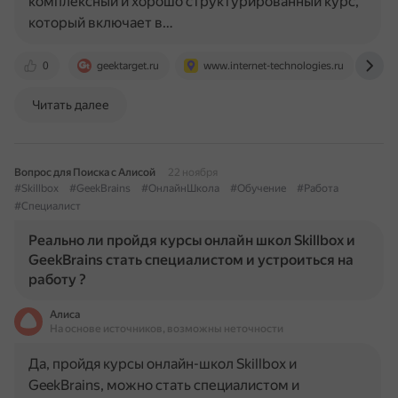
комплексный и хорошо структурированный курс,
который включает в…
0
geektarget.ru
www.internet-technologies.ru
dt
Читать далее
Вопрос для Поиска с Алисой
22 ноября
#Skillbox
#GeekBrains
#ОнлайнШкола
#Обучение
#Работа
#Специалист
Реально ли пройдя курсы онлайн школ Skillbox и
GeekBrains стать специалистом и устроиться на
работу ?
Алиса
На основе источников, возможны неточности
Да, пройдя курсы онлайн-школ Skillbox и
GeekBrains, можно стать специалистом и