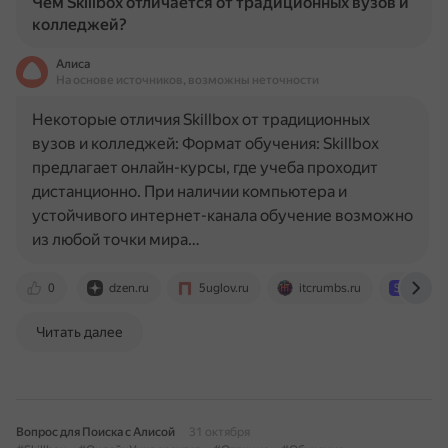
Чем Skillbox отличается от традиционных вузов и
колледжей?
Алиса
На основе источников, возможны неточности
Некоторые отличия Skillbox от традиционных
вузов и колледжей: Формат обучения: Skillbox
предлагает онлайн-курсы, где учеба проходит
дистанционно. При наличии компьютера и
устойчивого интернет-канала обучение возможно
из любой точки мира…
0
dzen.ru
5uglov.ru
itcrumbs.ru
skillb
Читать далее
Вопрос для Поиска с Алисой
31 октября