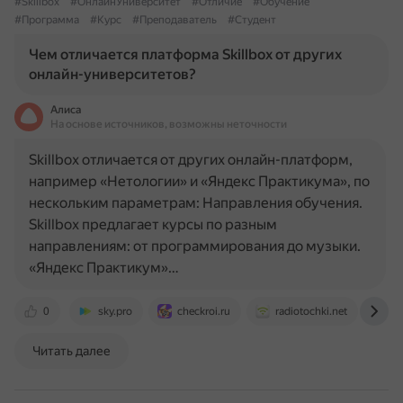
#Skillbox
#ОнлайнУниверситет
#Отличие
#Обучение
#Программа
#Курс
#Преподаватель
#Студент
Чем отличается платформа Skillbox от других
онлайн-университетов?
Алиса
На основе источников, возможны неточности
Skillbox отличается от других онлайн-платформ,
например «Нетологии» и «Яндекс Практикума», по
нескольким параметрам: Направления обучения.
Skillbox предлагает курсы по разным
направлениям: от программирования до музыки.
«Яндекс Практикум»…
0
sky.pro
checkroi.ru
radiotochki.net
dt
Читать далее