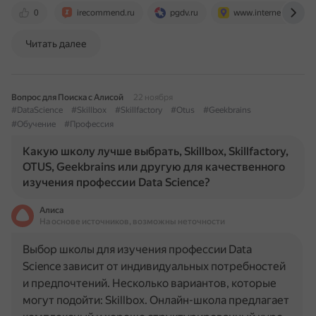
0
irecommend.ru
pgdv.ru
www.internet-technol
Читать далее
Вопрос для Поиска с Алисой
22 ноября
#DataScience
#Skillbox
#Skillfactory
#Otus
#Geekbrains
#Обучение
#Профессия
Какую школу лучше выбрать, Skillbox, Skillfactory,
OTUS, Geekbrains или другую для качественного
изучения профессии Data Science?
Алиса
На основе источников, возможны неточности
Выбор школы для изучения профессии Data
Science зависит от индивидуальных потребностей
и предпочтений. Несколько вариантов, которые
могут подойти: Skillbox. Онлайн-школа предлагает