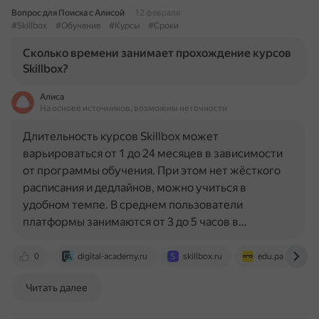
Вопрос для Поиска с Алисой
12 февраля
#Skillbox
#Обучение
#Курсы
#Сроки
Сколько времени занимает прохождение курсов
Skillbox?
Алиса
На основе источников, возможны неточности
Длительность курсов Skillbox может
варьироваться от 1 до 24 месяцев в зависимости
от программы обучения. При этом нет жёсткого
расписания и дедлайнов, можно учиться в
удобном темпе. В среднем пользователи
платформы занимаются от 3 до 5 часов в…
0
digital-academy.ru
skillbox.ru
edu.partnerkin
Читать далее