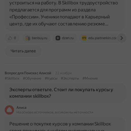
устроиться на работу. В Skillbox трудоустройство
предлагается для программ из раздела
«Профессии». Ученики попадают в Карьерный
центр, где их обучают составлению резюме…
0
beribuy.ru
dzen.ru
edu.partnerkin.com
Читать далее
Вопрос для Поиска с Алисой
22 ноября
#Skillbox
#Обучение
#Курсы
#Эксперты
#Мнение
Эксперты ответьте. Стоит ли покупать курсы у
компании skillbox?
Алиса
На основе источников, возможны неточности
Решение о покупке курсов у компании Skillbox
стоит принимать с учётом индивидуальных