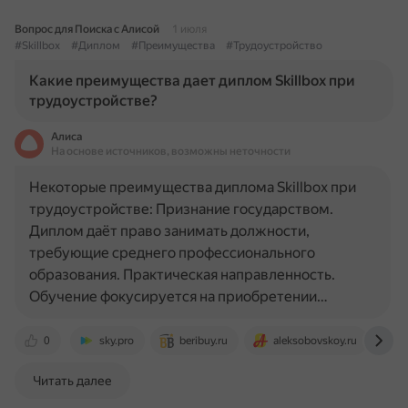
Вопрос для Поиска с Алисой
1 июля
#Skillbox
#Диплом
#Преимущества
#Трудоустройство
Какие преимущества дает диплом Skillbox при
трудоустройстве?
Алиса
На основе источников, возможны неточности
Некоторые преимущества диплома Skillbox при
трудоустройстве: Признание государством.
Диплом даёт право занимать должности,
требующие среднего профессионального
образования. Практическая направленность.
Обучение фокусируется на приобретении…
0
sky.pro
beribuy.ru
aleksobovskoy.ru
d
Читать далее