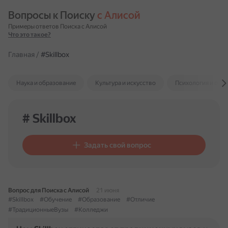
Вопросы к Поиску 
с Алисой
Примеры ответов Поиска с Алисой
Что это такое?
Главная
/
#Skillbox
Наука и образование
Культура и искусство
Психология и отн
# Skillbox
Задать свой вопрос
Вопрос для Поиска с Алисой
21 июня
#Skillbox
#Обучение
#Образование
#Отличие
#ТрадиционныеВузы
#Колледжи