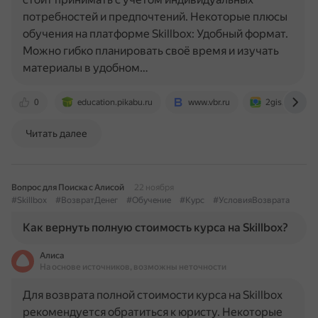
потребностей и предпочтений. Некоторые плюсы
обучения на платформе Skillbox: Удобный формат.
Можно гибко планировать своё время и изучать
материалы в удобном…
0
education.pikabu.ru
www.vbr.ru
2gis.ru
Читать далее
Вопрос для Поиска с Алисой
22 ноября
#Skillbox
#ВозвратДенег
#Обучение
#Курс
#УсловияВозврата
Как вернуть полную стоимость курса на Skillbox?
Алиса
На основе источников, возможны неточности
Для возврата полной стоимости курса на Skillbox
рекомендуется обратиться к юристу. Некоторые