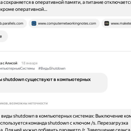
 сохраняется в оперативной памяти, а питание отключается
, кроме оперативной…
b.parallels.com
www.computernetworkingnotes.com
www.maketec
е
а с Алисой
18 января
мпьютерныеСистемы
#ВидыShutdown
ы shutdown существуют в компьютерных
ников, возможны неточности
 виды shutdown в компьютерных системах: Выключение ко
используется команда shutdown с ключом /s. Перезагрузка
. Для неё нужно добавить параметр /r. Завершение сеанса