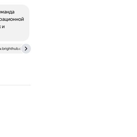
оманда
ерационной
 и
.brighthub.com
serverfault.com