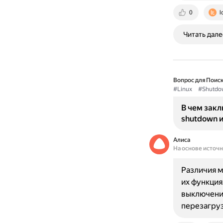
0
l
Читать дале
Вопрос для Поиск
#Linux
#Shutdo
В чем зак
shutdown и
Алиса
На основе источ
Различия м
их функция
выключение
перезагру