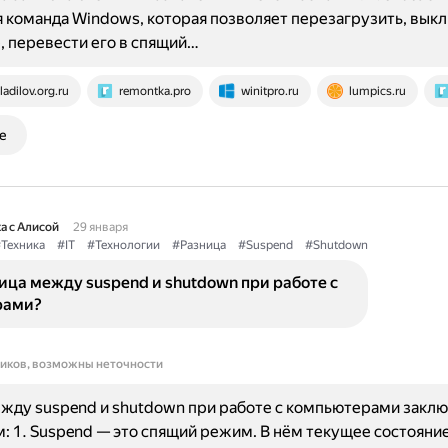
 команда Windows, которая позволяет перезагрузить, вык
 перевести его в спящий…
ladilov.org.ru
remontka.pro
winitpro.ru
lumpics.ru
е
а с Алисой
29 января
Техника
#IT
#Технологии
#Разница
#Suspend
#Shutdown
ица между suspend и shutdown при работе с
рами?
ников, возможны неточности
жду suspend и shutdown при работе с компьютерами заклю
 1. Suspend — это спящий режим. В нём текущее состояни