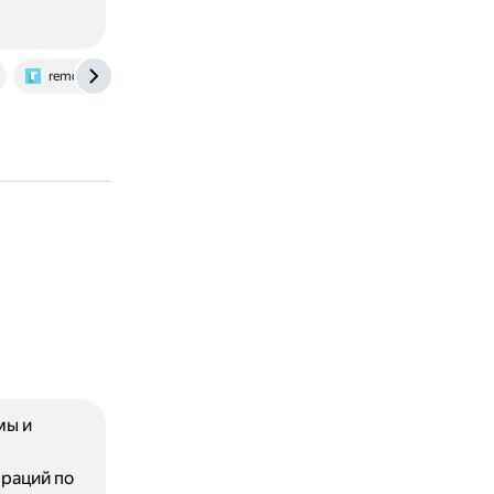
remontka.pro
мы и
ераций по