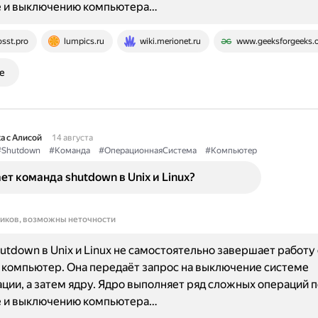
е и выключению компьютера…
osst.pro
lumpics.ru
wiki.merionet.ru
www.geeksforgeeks.
е
а с Алисой
14 августа
#Shutdown
#Команда
#ОперационнаяСистема
#Компьютер
ет команда shutdown в Unix и Linux?
ников, возможны неточности
utdown в Unix и Linux не самостоятельно завершает работу
компьютер. Она передаёт запрос на выключение системе
ции, а затем ядру. Ядро выполняет ряд сложных операций п
е и выключению компьютера…