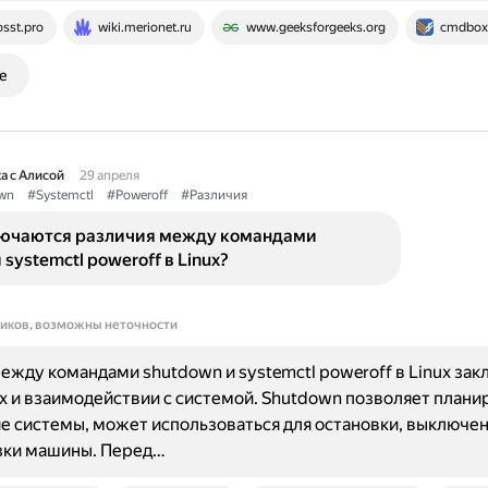
osst.pro
wiki.merionet.ru
www.geeksforgeeks.org
cmdbox
е
а с Алисой
29 апреля
wn
#Systemctl
#Poweroff
#Различия
лючаются различия между командами
 systemctl poweroff в Linux?
ников, возможны неточности
ежду командами shutdown и systemctl poweroff в Linux зак
х и взаимодействии с системой. Shutdown позволяет плани
 системы, может использоваться для остановки, выключен
зки машины. Перед…