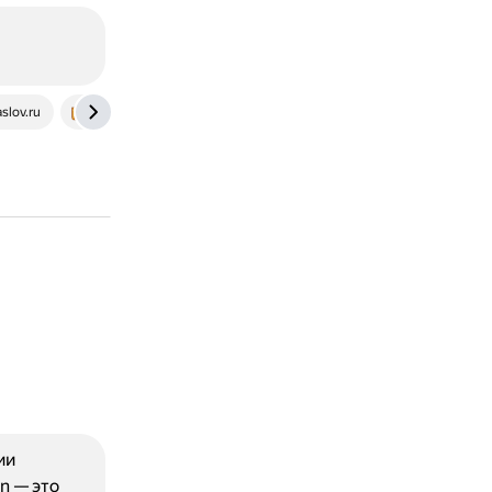
aslov.ru
universal_en_ru.academic.ru
ии
n — это