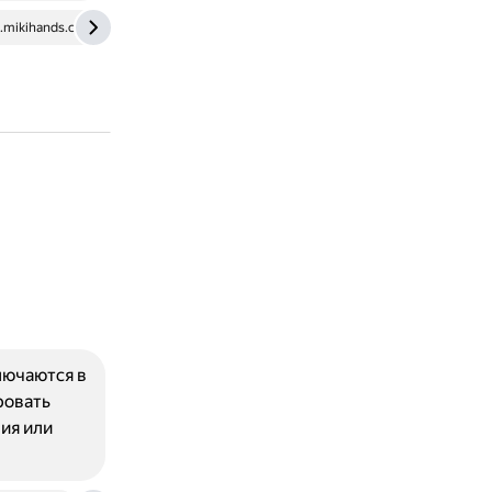
.mikihands.com
www.webservertalk.com
лючаются в
ровать
ия или