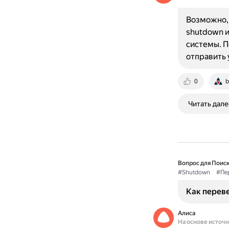
Возможно, 
shutdown 
системы. П
отправить
0
b
Читать дале
Вопрос для Поиск
#Shutdown
#Пе
Как переве
Алиса
На основе источ