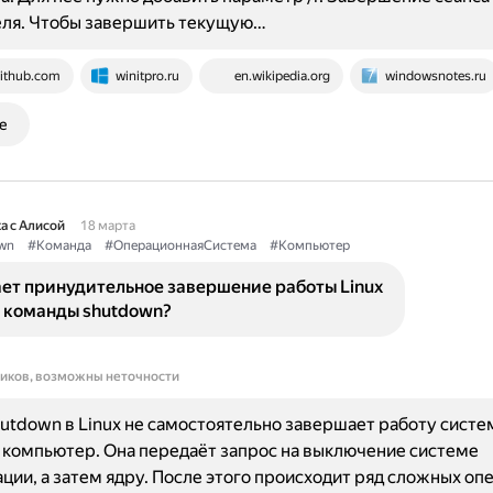
еля. Чтобы завершить текущую…
ithub.com
winitpro.ru
en.wikipedia.org
windowsnotes.ru
е
а с Алисой
18 марта
wn
#Команда
#ОперационнаяСистема
#Компьютер
ает принудительное завершение работы Linux
 команды shutdown?
ников, возможны неточности
utdown в Linux не самостоятельно завершает работу систе
компьютер. Она передаёт запрос на выключение системе
ции, а затем ядру. После этого происходит ряд сложных оп