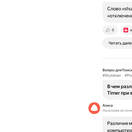
Слово «shu
«отключени
0
w
Читать дале
Вопрос для Поиск
#Shutdown
#Pow
В чем раз
Timer при
Алиса
На основе источ
Различия м
компьютера