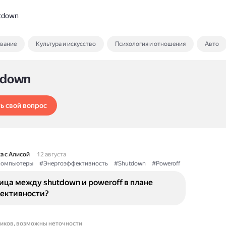
tdown
ование
Культура и искусство
Психология и отношения
Авто
tdown
ь свой вопрос
а с Алисой
12 августа
омпьютеры
#Энергоэффективность
#Shutdown
#Poweroff
ица между shutdown и poweroff в плане
ективности?
ников, возможны неточности