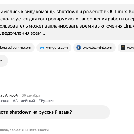
имелись в виду команды shutdown и poweroff в ОС Linux. К
используется для контролируемого завершения работы оп
ользователь может запланировать время выключения Linux
 уведомления всем…
log.sedicomm.com
vm-guru.com
www.tecmint.com
www
е
а с Алисой
30 декабря
ревод
#Английский
#Русский
сти shutdown на русский язык?
ников, возможны неточности