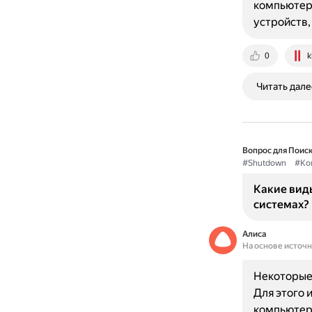
компьютера
устройств
0
k
Читать дале
Вопрос для Поиск
#Shutdown
#Ко
Какие вид
системах?
Алиса
На основе источ
Некоторые
Для этого 
компьютера