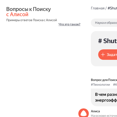
Вопросы к Поиску 
Главная
/
#Shu
с Алисой
Примеры ответов Поиска с Алисой
Наука и образ
Что это такое?
# Shu
Задат
Вопрос для Поиск
#Технологии
#К
В чем разн
энергоэфф
Алиса
На основе источ