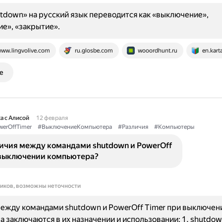
tdown» на русский язык переводится как «выключение»,
е», «закрытие».
ww.lingvolive.com
ru.glosbe.com
wooordhunt.ru
en.kart
е
а с Алисой
12 февраля
erOffTimer
#ВыключениеКомпьютера
#Различия
#Компьютеры
личия между командами shutdown и PowerOff
 выключении компьютера?
ников, возможны неточности
ежду командами shutdown и PowerOff Timer при выключен
 заключаются в их назначении и использовании: 1. shutdow