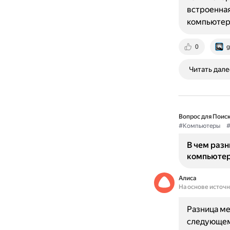
встроенная
компьютер,
0
g
Читать дале
Вопрос для Поиск
#Компьютеры
#
В чем разн
компьюте
Алиса
На основе источ
Разница ме
следующем: