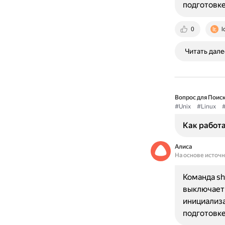
подготовк
0
l
Читать дале
Вопрос для Поиск
#Unix
#Linux
Как работа
Алиса
На основе источ
Команда sh
выключает 
инициализа
подготовк