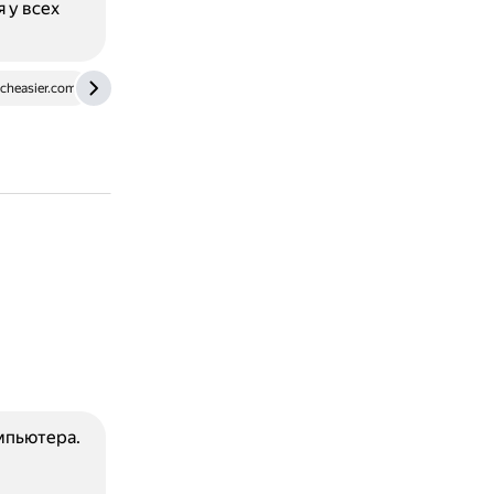
 у всех
heasier.com
bbs.archlinux.org
thecode.media
мпьютера.