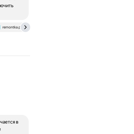
лючить
remontka.pro
www.windowscentral.com
www.softportal.com
чается в
е