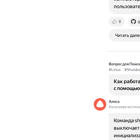
пользоват
0
g
Читать дале
Вопрос для Поиск
#Linux
#Shutdo
Как работ
с помощью
Алиса
На основе источ
Команда sh
выключает 
инициализа