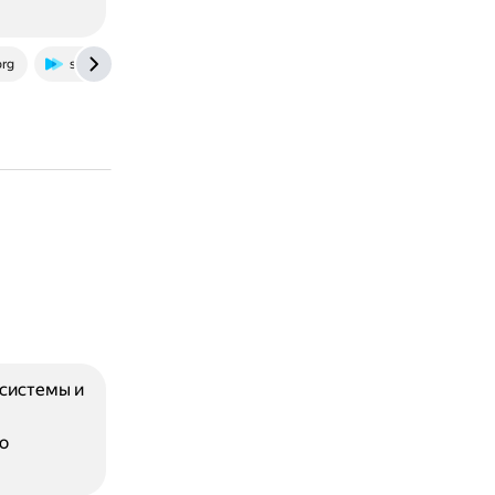
org
skyeng.ru
 системы и
о