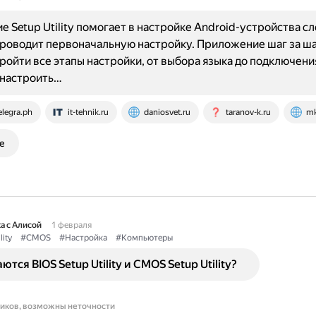
 Setup Utility помогает в настройке Android-устройства 
роводит первоначальную настройку. Приложение шаг за ш
ройти все этапы настройки, от выбора языка до подключения 
 настроить…
elegra.ph
it-tehnik.ru
daniosvet.ru
taranov-k.ru
mk
е
а с Алисой
1 февраля
lity
#CMOS
#Настройка
#Компьютеры
тся BIOS Setup Utility и CMOS Setup Utility?
ников, возможны неточности