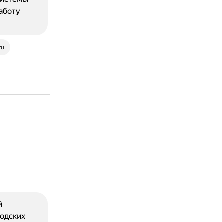
работу
ru
й
водских