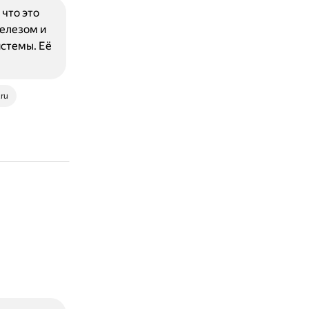
 что это
елезом и
стемы. Её
.ru