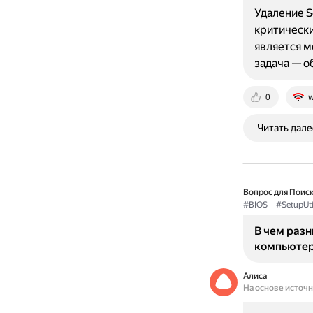
Удаление S
критически
является м
задача — о
0
w
Читать дале
Вопрос для Поиск
#BIOS
#SetupUti
В чем разн
компьюте
Алиса
На основе источ