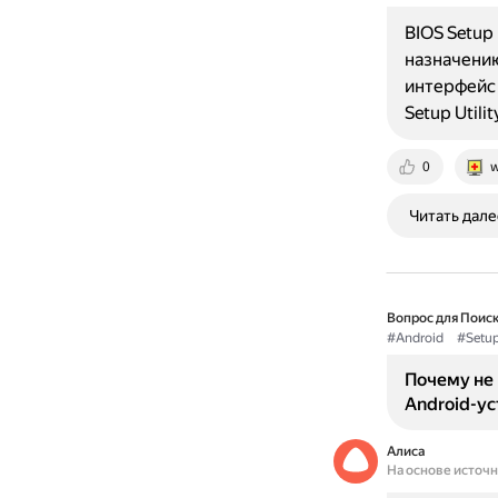
BIOS Setup 
назначению:
интерфейс
Setup Util
0
w
Читать дале
Вопрос для Поиск
#Android
#Setup
Почему не 
Android-у
Алиса
На основе источ