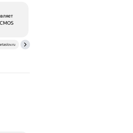
авляет
. CMOS
artaslov.ru
frolov-lib.ru