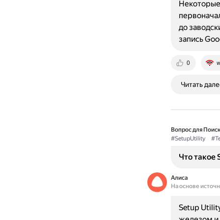
Некоторые 
первоначал
до заводски
запись Goo
0
w
Читать дале
Вопрос для Поиск
#SetupUtility
#Т
Что такое 
Алиса
На основе источ
Setup Util
железом и