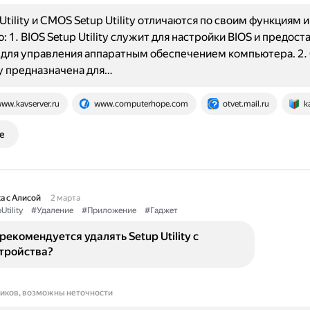
Utility и CMOS Setup Utility отличаются по своим функциям и
 1. BIOS Setup Utility служит для настройки BIOS и предост
 для управления аппаратным обеспечением компьютера. 2
ity предназначена для…
ww.kavserver.ru
www.computerhope.com
otvet.mail.ru
k
е
а с Алисой
2 марта
Utility
#Удаление
#Приложение
#Гаджет
рекомендуется удалять Setup Utility с
стройства?
ников, возможны неточности