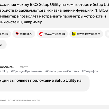
зличия между BIOS Setup Utility на компьютере и Setup Util
тройствах заключаются в их назначении и функциях: 1. BIOS
 компьютере позволяет настраивать параметры устройств и
ции системы, например…
zen.ru
wifigid.ru
www.mvideo.ru
www.lifewire.com
е
а с Алисой
3 марта
Utility
#ФункцииПриложения
#ОперационнаяСистема
#Смартфон
ции выполняет приложение Setup Utility на
ников, возможны неточности