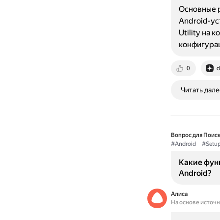
Основные ра
Android-ус
Utility на
конфигура
0
d
Читать дале
Вопрос для Поиск
#Android
#Setup
Какие функ
Android?
Алиса
На основе источ