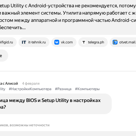
etup Utility с Android-устройства не рекомендуется, потому
 важный элемент системы. Утилита напрямую работает с ж
остом между аппаратной и программной частью Android-си
беспечить…
ifigid.ru
it-tehnik.ru
vk.com
telegra.ph
otvet.mail
е
а с Алисой
4 февраля
lity
#НастройкиКомпьютера
#Разница
#Компьютеры
ица между BIOS и Setup Utility в настройках
ра?
ников, возможны неточности