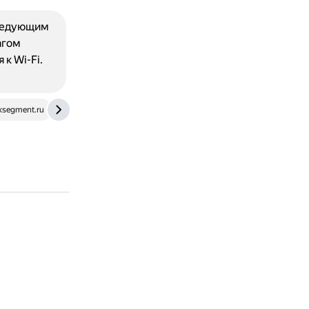
следующим
агом
к Wi-Fi.
segment.ru