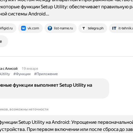
екоторые функции Setup Utility: обеспечивает правильную 
ной системы Android…
ifigid.ru
vk.com
list-name.ru
telegra.ph
it-tehnik.
е
а с Алисой
19 января
Utility
#Функции
#Приложение
вные функции выполняет Setup Utility на
ников, возможны неточности
ункции Setup Utility на Android: Упрощение первоначально
устройства. При первом включении или после сброса до за