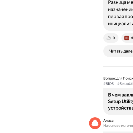
Разница ме
назначении
первая про
инициализ
0
d
Читать дале
Вопрос для Поиск
#BIOS
#SetupUti
В чем зак
Setup Utili
устройств
Алиса
На основе источ