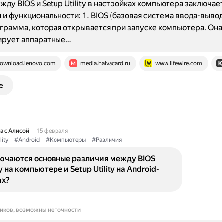
жду BIOS и Setup Utility в настройках компьютера заключает
 и функциональности: 1. BIOS (базовая система ввода-вывод
грамма, которая открывается при запуске компьютера. Она
ирует аппаратные…
ownload.lenovo.com
media.halvacard.ru
www.lifewire.com
е
а с Алисой
15 февраля
lity
#Android
#Компьютеры
#Различия
лючаются основные различия между BIOS
ty на компьютере и Setup Utility на Android-
ах?
ников, возможны неточности