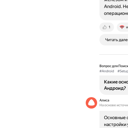
Android. Н
операцион
1
w
Читать дале
Вопрос для Поиск
#Android
#Setup
Какие осно
Андроид?
Алиса
На основе источ
Основные ф
настройки 