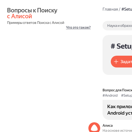
Вопросы к Поиску 
Главная
/
#Setup
с Алисой
Примеры ответов Поиска с Алисой
Наука и образ
Что это такое?
# Setup
Задат
Вопрос для Поиск
#Android
#Setup
Как прилож
Android ус
Алиса
На основе источ