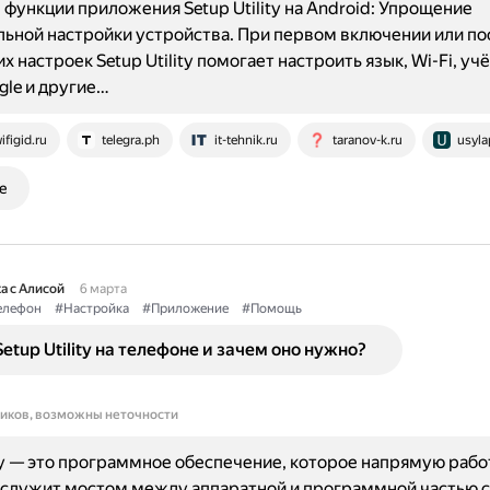
функции приложения Setup Utility на Android: Упрощение
ьной настройки устройства. При первом включении или по
х настроек Setup Utility помогает настроить язык, Wi-Fi, уч
gle и другие…
ifigid.ru
telegra.ph
it-tehnik.ru
taranov-k.ru
usyla
е
а с Алисой
6 марта
елефон
#Настройка
#Приложение
#Помощь
Setup Utility на телефоне и зачем оно нужно?
ников, возможны неточности
ity — это программное обеспечение, которое напрямую рабо
 служит мостом между аппаратной и программной частью 