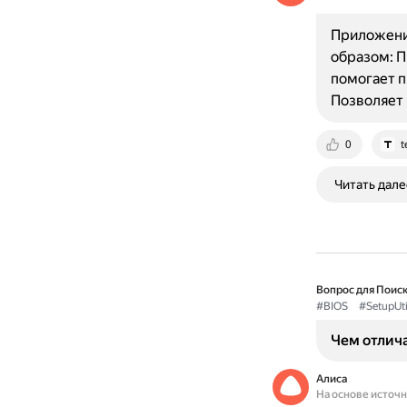
Приложение
образом: П
помогает п
Позволяет
0
t
Читать дале
Вопрос для Поиск
#BIOS
#SetupUti
Чем отличаю
Алиса
На основе источ