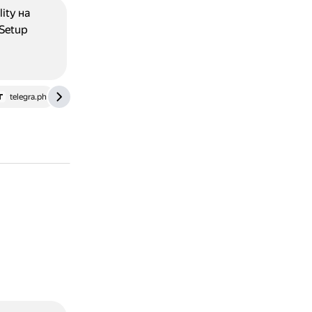
ity на
 Setup
telegra.ph
frolov-lib.ru
support.hp.com
club.dns-shop.