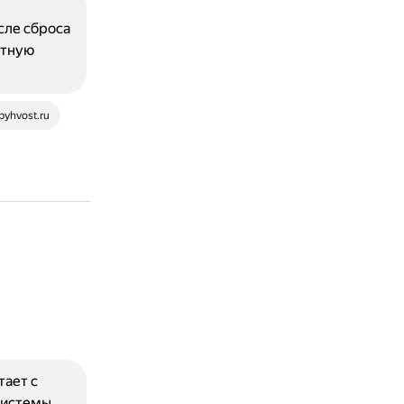
сле сброса
ётную
pyhvost.ru
тает с
системы