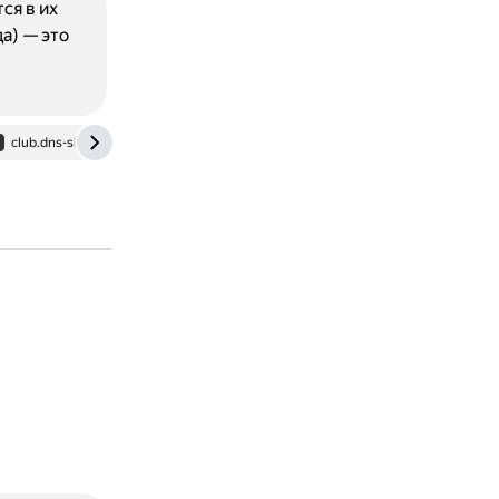
ся в их
а) — это
club.dns-shop.ru
www.windowsphoneinfo.com
pcabc.ru