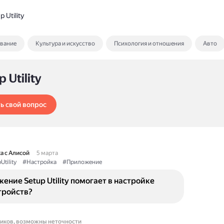
 Utility
ование
Культура и искусство
Психология и отношения
Авто
 Utility
ь свой вопрос
а с Алисой
5 марта
Utility
#Настройка
#Приложение
ение Setup Utility помогает в настройке
тройств?
ников, возможны неточности