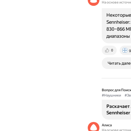
На основе источ
Некоторые 
Sennheiser:
830–866 МГ
диапазоны
0
g
Читать дале
Вопрос для Поиск
#Наушники
#Зв
Раскачает 
Sennheiser
Алиса
На основе источ