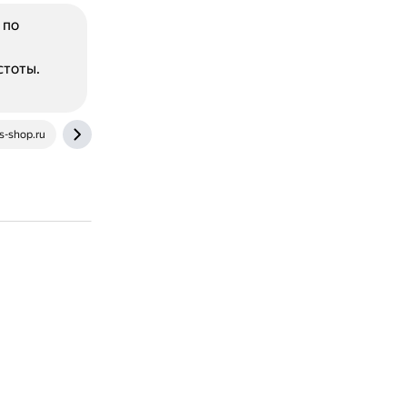
 по
стоты.
s-shop.ru
www.sony.ru
www.citilink.ru
market.yandex.ru