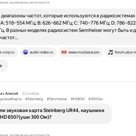
ников, возможны неточности
диапазоны частот, которые используются в радиосистемах
 A: 518–554 МГц; B: 626–662 МГц; C: 740–776 МГц; D: 786–822
ц. В разных моделях радиосистем Sennheiser могут быть и 
 частот…
s-corp.ru
audio-video.ru
www.muzbazar.pro
forum.plus-
е
а с Алисой
22 ноября
уковаяКарта
#Steinberg
#Sennheiser
#HD650
#300Ом
ли звуковая картa Steinberg UR44, наушники
 HD 650?(уши 300 Ом)?
ников, возможны неточности