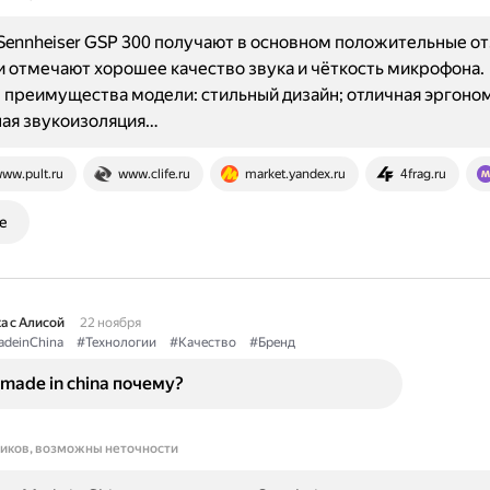
ennheiser GSP 300 получают в основном положительные от
 отмечают хорошее качество звука и чёткость микрофона.
преимущества модели: стильный дизайн; отличная эргоном
ная звукоизоляция…
ww.pult.ru
www.clife.ru
market.yandex.ru
4frag.ru
е
а с Алисой
22 ноября
deinChina
#Технологии
#Качество
#Бренд
 made in china почему?
ников, возможны неточности