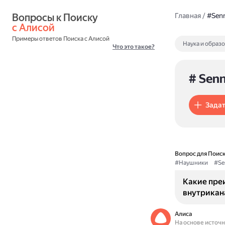
Вопросы к Поиску 
Главная
/
#Senn
с Алисой
Примеры ответов Поиска с Алисой
Наука и образ
Что это такое?
# Senn
Задат
Вопрос для Поиск
#Наушники
#Se
Какие пре
внутрикана
Алиса
На основе источ