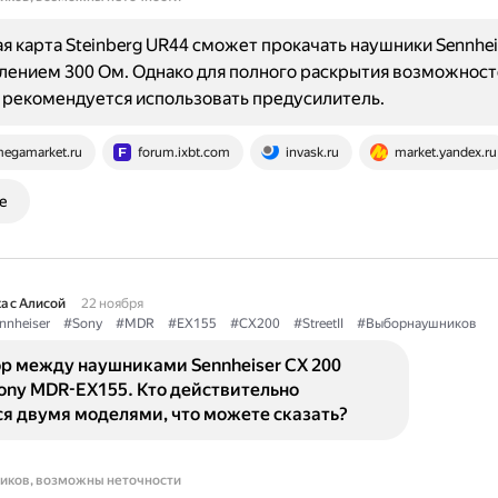
ая карта Steinberg UR44 сможет прокачать наушники Sennhei
лением 300 Ом. Однако для полного раскрытия возможност
рекомендуется использовать предусилитель.
egamarket.ru
forum.ixbt.com
invask.ru
market.yandex.ru
е
а с Алисой
22 ноября
nnheiser
#Sony
#MDR
#EX155
#CX200
#StreetII
#Выборнаушников
ор между наушниками Sennheiser CX 200
и Sony MDR-EX155. Кто действительно
я двумя моделями, что можете сказать?
ников, возможны неточности