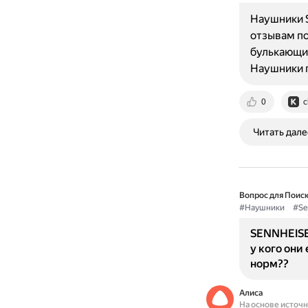
Наушники S
отзывам по
булькающий
Наушники 
0
c
Читать дале
Вопрос для Поиск
#Наушники
#Se
SENNHEISE
у кого они
норм??
Алиса
На основе источ