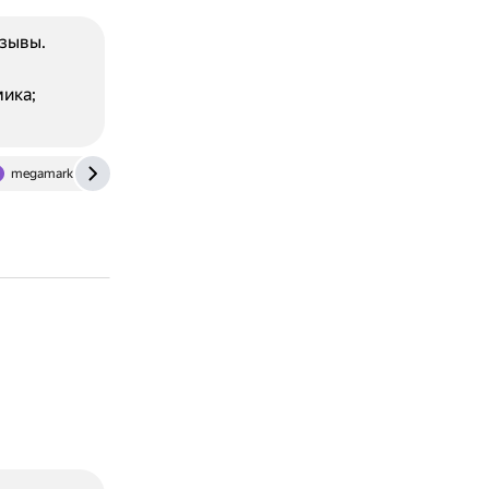
зывы.
ика;
megamarket.ru
www.ozon.ru
otzovik.com
market.yande