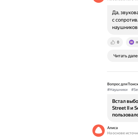
Да, звуков
с сопротив
наушников 
0
m
Читать дале
Вопрос для Поиск
#Наушники
#Se
Встал выб
Street II 
пользовалс
Алиса
На основе источ