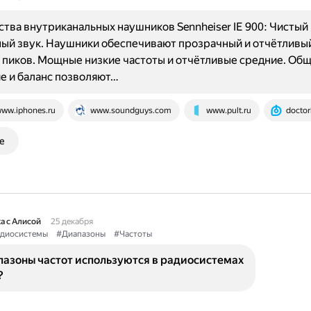
ва внутриканальных наушников Sennheiser IE 900: Чистый 
ый звук. Наушники обеспечивают прозрачный и отчётливый
 пиков. Мощные низкие частоты и отчётливые средние. Об
е и баланс позволяют…
ww.iphones.ru
www.soundguys.com
www.pult.ru
doctor
е
а с Алисой
25 декабря
диосистемы
#Диапазоны
#Частоты
пазоны частот используются в радиосистемах
?