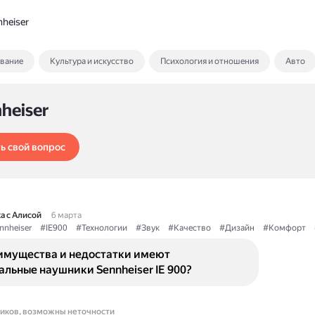
heiser
ование
Культура и искусство
Психология и отношения
Авто
heiser
ь свой вопрос
а с Алисой
6 марта
nnheiser
#IE900
#Технологии
#Звук
#Качество
#Дизайн
#Комфорт
имущества и недостатки имеют
льные наушники Sennheiser IE 900?
ников, возможны неточности