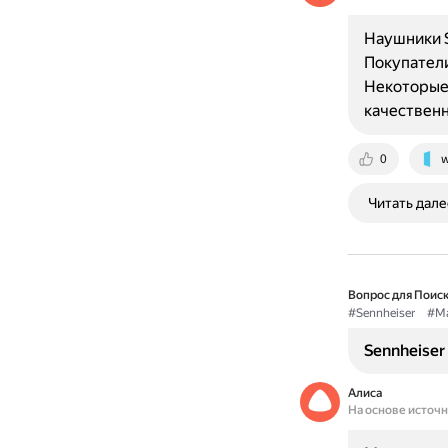
Наушники S
Покупатели
Некоторые 
качествен
0
w
Читать дале
Вопрос для Поиск
#Sennheiser
#Ma
Sennheiser
Алиса
На основе источ