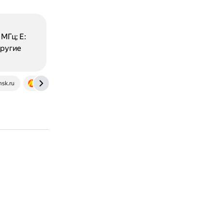
 МГц; E:
другие
msk.ru
market.yandex.ru