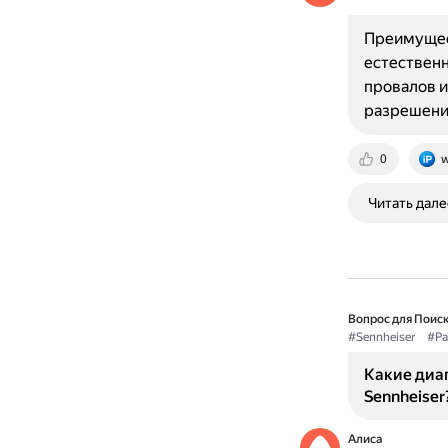
Преимущест
естественн
провалов и
разрешени
0
w
Читать дале
Вопрос для Поиск
#Sennheiser
#Ра
Какие диа
Sennheiser
Алиса