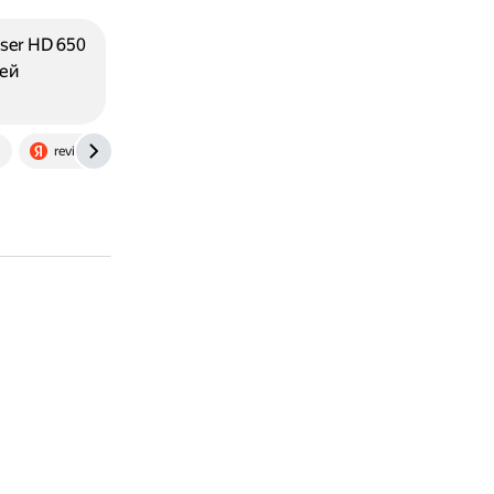
ser HD 650
ей
reviews.yandex.ru
www.muztorg.ru
stereo-head.livejour