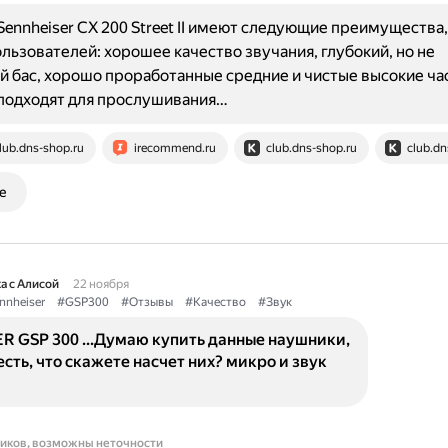
ennheiser CX 200 Street II имеют следующие преимущества,
льзователей: хорошее качество звучания, глубокий, но не
 бас, хорошо проработанные средние и чистые высокие ча
подходят для прослушивания…
lub.dns-shop.ru
irecommend.ru
club.dns-shop.ru
club.dn
е
а с Алисой
22 ноября
nnheiser
#GSP300
#Отзывы
#Качество
#Звук
R GSP 300 ...Думаю купить данные наушники,
 есть, что скажете насчет них? микро и звук
ников, возможны неточности