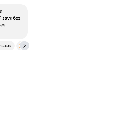
и
 звук без
щее
head.ru
www.dns-shop.ru