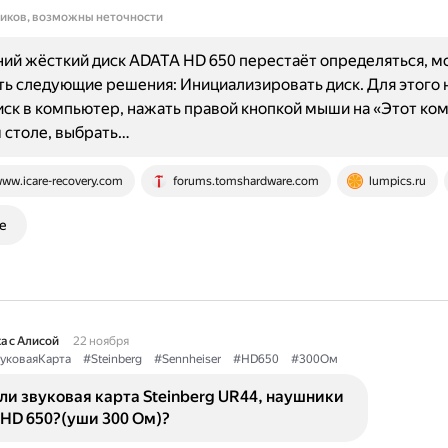
ников, возможны неточности
ий жёсткий диск ADATA HD 650 перестаёт определяться, 
ь следующие решения: Инициализировать диск. Для этого
иск в компьютер, нажать правой кнопкой мыши на «Этот ко
 столе, выбрать…
ww.icare-recovery.com
forums.tomshardware.com
lumpics.ru
е
а с Алисой
22 ноября
уковаяКарта
#Steinberg
#Sennheiser
#HD650
#300Ом
ли звуковая картa Steinberg UR44, наушники
 HD 650?(уши 300 Ом)?