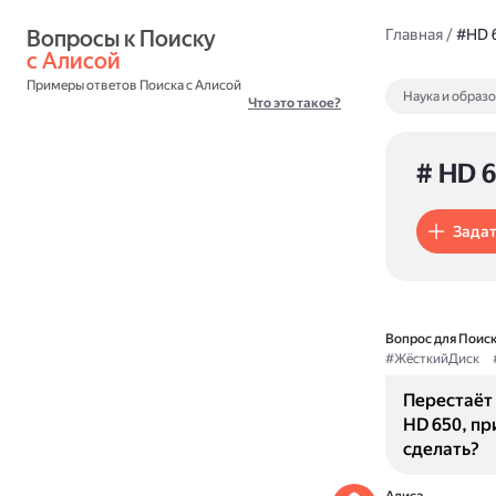
Вопросы к Поиску 
Главная
/
#HD 
с Алисой
Примеры ответов Поиска с Алисой
Наука и образ
Что это такое?
# HD 
Задат
Вопрос для Поиск
#ЖёсткийДиск
Перестаёт
HD 650, пр
сделать?