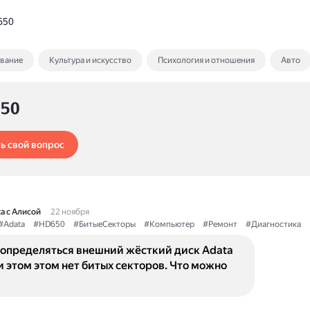
650
ование
Культура и искусство
Психология и отношения
Авто
650
ь свой вопрос
а с Алисой
22 ноября
#Adata
#HD650
#БитыеСекторы
#Компьютер
#Ремонт
#Диагностика
 определяться внешний жёсткий диск Adata
и этом этом нет битых секторов. Что можно