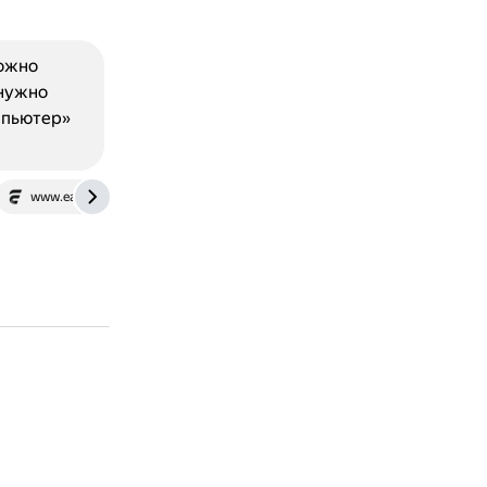
можно
 нужно
мпьютер»
www.easeus.ru
dzen.ru