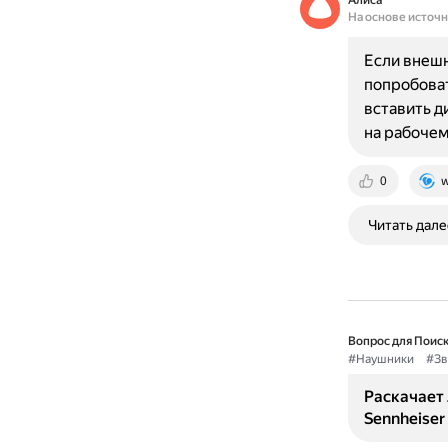
Алиса
На основе источ
Если внешн
попробоват
вставить д
на рабочем
0
w
Читать дале
Вопрос для Поиск
#Наушники
#Зв
Раскачает 
Sennheiser