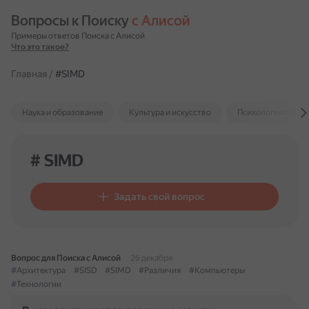
Вопросы к Поиску 
с Алисой
Примеры ответов Поиска с Алисой
Что это такое?
Главная
/
#SIMD
Наука и образование
Культура и искусство
Психология и отн
# SIMD
Задать свой вопрос
Вопрос для Поиска с Алисой
26 декабря
#Архитектура
#SISD
#SIMD
#Различия
#Компьютеры
#Технологии