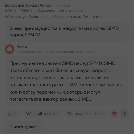
Вопрос для Поиска с Алисой
16 июля
#SIMD
#SPMD
#ПараллельныеВычисления
#АрхитектураПроцессора
#ВычислительныеТехнологии
В чем преимущества и недостатки систем SIMD
перед SPMD?
Алиса
На основе источников, возможны неточности
Преимущества систем SIMD перед SPMD: SIMD
часто обеспечивает более высокую скорость
выполнения, чем использование нескольких
потоков. Скорость работы SIMD пропорциональна
количеству переменных, которые могут
поместиться в вектор данных. SIMD…
0
en.wikipedia.org
thewolfsound.com
www.cs.c
Читать далее