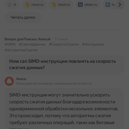
0
intuit.ru
intuit.ru
siblec.ru
habr.com
Читать далее
Вопрос для Поиска с Алисой
11 июня
#SIMD
#СжатиеДанных
#СкоростьСжатия
#Инструкции
#АлгоритмыСжатия
How can SIMD-инструкции повлиять на скорость
сжатия данных?
Алиса
На основе источников, возможны неточности
SIMD-инструкции могут значительно ускорить
скорость сжатия данных благодаря возможности
одновременной обработки нескольких элементов.
Это происходит, потому что алгоритмы сжатия
требуют различных операций, таких как битовые