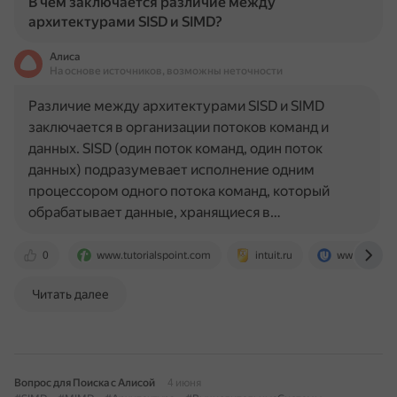
В чем заключается различие между
архитектурами SISD и SIMD?
Алиса
На основе источников, возможны неточности
Различие между архитектурами SISD и SIMD
заключается в организации потоков команд и
данных. SISD (один поток команд, один поток
данных) подразумевает исполнение одним
процессором одного потока команд, который
обрабатывает данные, хранящиеся в…
0
www.tutorialspoint.com
intuit.ru
www.hpcc.u
Читать далее
Вопрос для Поиска с Алисой
4 июня