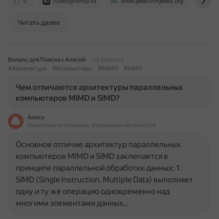
0
rudesignshop.ru
www.geeksforgeeks.org
sky.
Читать далее
Вопрос для Поиска с Алисой
28 февраля
#Архитектура
#Компьютеры
#MIMD
#SIMD
Чем отличаются архитектуры параллельных
компьютеров MIMD и SIMD?
Алиса
На основе источников, возможны неточности
Основное отличие архитектур параллельных
компьютеров MIMD и SIMD заключается в
принципе параллельной обработки данных: 1.
SIMD (Single Instruction, Multiple Data) выполняет
одну и ту же операцию одновременно над
многими элементами данных…