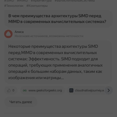
#SIMD
#MIMD
#Архитектура
#ВычислительныеСистемы
#Технологии
#Компьютеры
В чем преимущества архитектуры SIMD перед
MIMD в современных вычислительных системах?
Алиса
На основе источников, возможны неточности
Некоторые преимущества архитектуры SIMD
перед MIMD в современных вычислительных
системах: Эффективность. SIMD подходит для
операций, требующих применения аналогичных
операций к большим наборам данных, таким как
изображения или матрицы…
0
www.geeksforgeeks.org
cloudnativejourney.wordpres
Читать далее