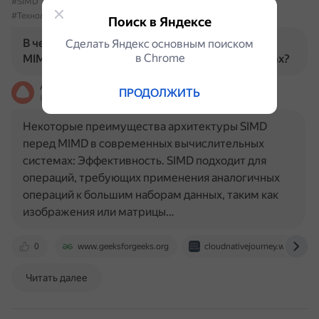
#SIMD
#MIMD
#Архитектура
#ВычислительныеСистемы
#Технологии
#Компьютеры
Поиск в Яндексе
В чем преимущества архитектуры SIMD перед
Сделать Яндекс основным поиском
в Сhrome
MIMD в современных вычислительных системах?
Алиса
ПРОДОЛЖИТЬ
На основе источников, возможны неточности
Некоторые преимущества архитектуры SIMD
перед MIMD в современных вычислительных
системах: Эффективность. SIMD подходит для
операций, требующих применения аналогичных
операций к большим наборам данных, таким как
изображения или матрицы…
0
www.geeksforgeeks.org
cloudnativejourney.wordpres
Читать далее