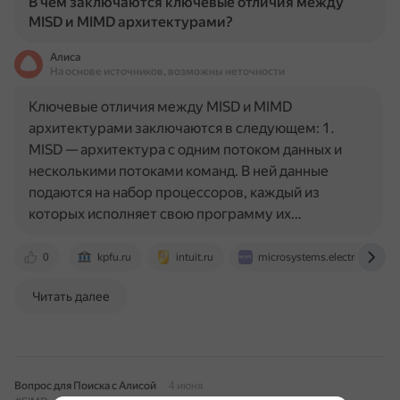
В чем заключаются ключевые отличия между
MISD и MIMD архитектурами?
Алиса
На основе источников, возможны неточности
Ключевые отличия между MISD и MIMD
архитектурами заключаются в следующем: 1.
MISD — архитектура с одним потоком данных и
несколькими потоками команд. В ней данные
подаются на набор процессоров, каждый из
которых исполняет свою программу их…
0
kpfu.ru
intuit.ru
microsystems.electricalandc
Читать далее
Вопрос для Поиска с Алисой
4 июня