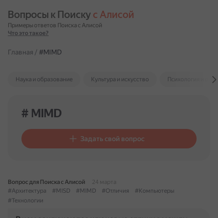
Вопросы к Поиску 
с Алисой
Примеры ответов Поиска с Алисой
Что это такое?
Главная
/
#MIMD
Наука и образование
Культура и искусство
Психология и отн
# MIMD
Задать свой вопрос
Вопрос для Поиска с Алисой
24 марта
#Архитектура
#MISD
#MIMD
#Отличия
#Компьютеры
#Технологии