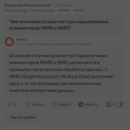
Вопрос для Поиска с Алисой
28 февраля
#Архитектура
#Компьютеры
#MIMD
#SIMD
Чем отличаются архитектуры параллельных
компьютеров MIMD и SIMD?
Алиса
На основе источников, возможны неточности
Основное отличие архитектур параллельных
компьютеров MIMD и SIMD заключается в
принципе параллельной обработки данных: 1.
SIMD (Single Instruction, Multiple Data) выполняет
одну и ту же операцию одновременно над
многими элементами данных…
0
intuit.ru
intuit.ru
siblec.ru
habr.com
Читать далее