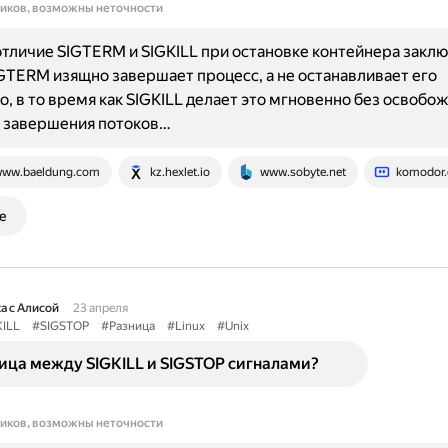
ников, возможны неточности
тличие SIGTERM и SIGKILL при остановке контейнера заклю
IGTERM изящно завершает процесс, а не останавливает его
, в то время как SIGKILL делает это мгновенно без освобо
и завершения потоков…
ww.baeldung.com
kz.hexlet.io
www.sobyte.net
komodor
е
а с Алисой
23 апреля
ILL
#SIGSTOP
#Разница
#Linux
#Unix
ица между SIGKILL и SIGSTOP сигналами?
ников, возможны неточности