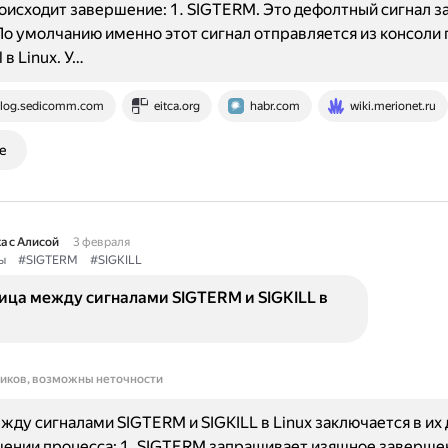
роисходит завершение: 1. SIGTERM. Это дефолтный сигнал 
По умолчанию именно этот сигнал отправляется из консоли 
 в Linux. У…
log.sedicomm.com
eitca.org
habr.com
wiki.merionet.ru
е
а с Алисой
3 февраля
ы
#SIGTERM
#SIGKILL
ица между сигналами SIGTERM и SIGKILL в
ников, возможны неточности
жду сигналами SIGTERM и SIGKILL в Linux заключается в их
ении процесса: 1. SIGTERM запрашивает изящное заверше