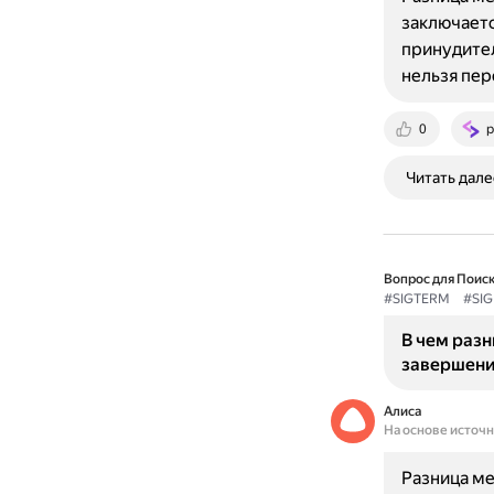
заключаетс
принудител
нельзя пер
0
p
Читать дале
Вопрос для Поиск
#SIGTERM
#SIG
В чем разн
завершени
Алиса
На основе источ
Разница ме