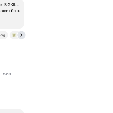
х: SIGKILL
может быть
.org
www.opennet.ru
#Unix