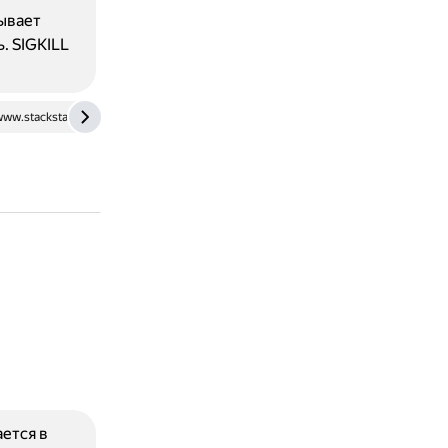
зывает
. SIGKILL
ww.stackstate.com
ется в