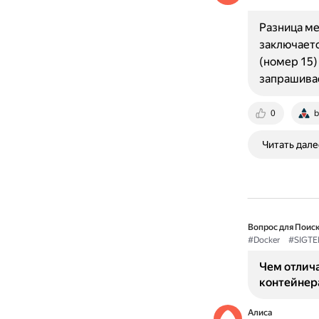
Разница ме
заключаетс
(номер 15)
запрашива
0
b
Читать дале
Вопрос для Поиск
#Docker
#SIGT
Чем отлича
контейнер
Алиса