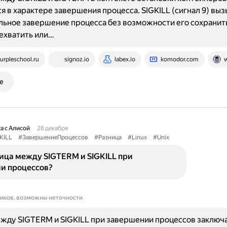
я в характере завершения процесса. SIGKILL (сигнал 9) вы
ьное завершение процесса без возможности его сохранить
ехватить или…
urpleschool.ru
signoz.io
labex.io
komodor.com
w
е
а с Алисой
28 декабря
KILL
#ЗавершениеПроцессов
#Разница
#Linux
#Unix
ица между SIGTERM и SIGKILL при
и процессов?
ников, возможны неточности
жду SIGTERM и SIGKILL при завершении процессов заключа