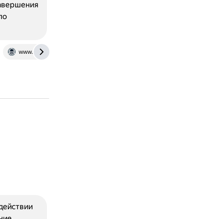
завершения
по
www.stackstate.com
 действии
ние