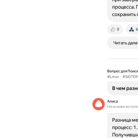
процесса. 
сохранить 
0
b
Читать дале
Вопрос для Поиск
#Linux
#SIGTE
В чем разн
Алиса
На основе источ
Разница ме
процесс: 1
Получивший