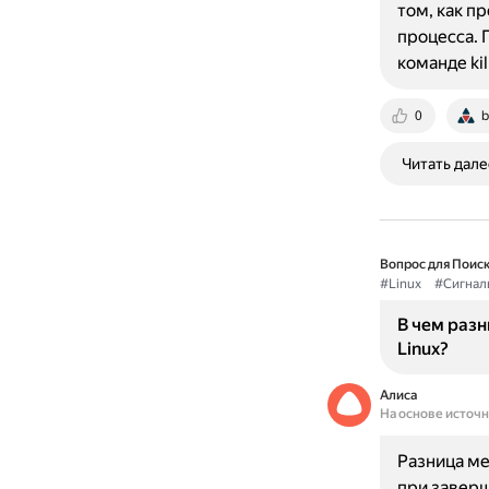
том, как п
процесса. 
команде kill
0
b
Читать дале
Вопрос для Поиск
#Linux
#Сигнал
В чем разн
Linux?
Алиса
На основе источ
Разница ме
при заверш