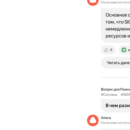
На основе источ
Основное о
том, что S
немедленно
ресурсов 
0
w
Читать дале
Вопрос для Поиск
#Сигналы
#SIGK
В чем разн
Алиса
На основе источ