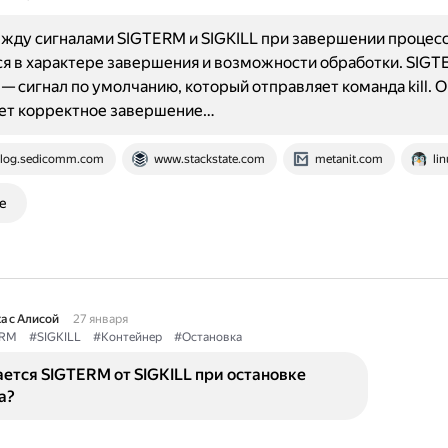
жду сигналами SIGTERM и SIGKILL при завершении процес
я в характере завершения и возможности обработки. SIG
 — сигнал по умолчанию, который отправляет команда kill. О
ет корректное завершение…
log.sedicomm.com
www.stackstate.com
metanit.com
li
е
а с Алисой
27 января
ERM
#SIGKILL
#Контейнер
#Остановка
ется SIGTERM от SIGKILL при остановке
а?