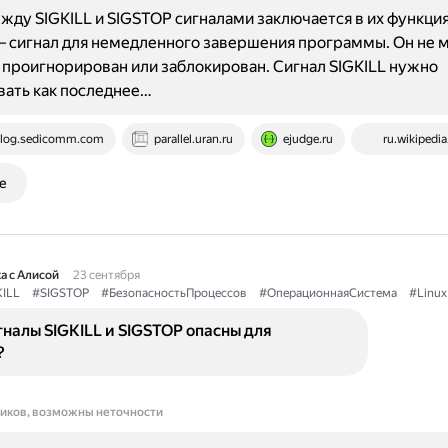
жду SIGKILL и SIGSTOP сигналами заключается в их функция
— сигнал для немедленного завершения программы. Он не 
 проигнорирован или заблокирован. Сигнал SIGKILL нужно
ать как последнее…
log.sedicomm.com
parallel.uran.ru
ejudge.ru
ru.wikipedia
е
а с Алисой
23 сентября
ILL
#SIGSTOP
#БезопасностьПроцессов
#ОперационнаяСистема
#Linux
налы SIGKILL и SIGSTOP опасны для
?
ников, возможны неточности