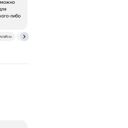
озможно
для
кого-либо
rcraft.ru
ru.wikipedia.org