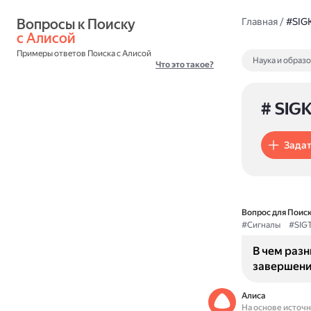
Вопросы к Поиску 
Главная
/
#SIG
с Алисой
Примеры ответов Поиска с Алисой
Наука и образ
Что это такое?
# SIGK
Задат
Вопрос для Поиск
#Сигналы
#SIG
В чем раз
завершени
Алиса
На основе источ