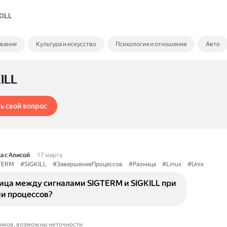
KILL
ование
Культура и искусство
Психология и отношения
Авто
ILL
ь свой вопрос
а с Алисой
17 марта
TERM
#SIGKILL
#ЗавершениеПроцессов
#Разница
#Linux
#Unix
ница между сигналами SIGTERM и SIGKILL при
и процессов?
ников, возможны неточности