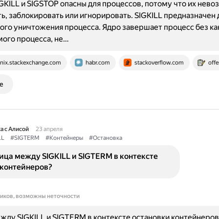
GKILL и SIGSTOP опасны для процессов, потому что их нев
ь, заблокировать или игнорировать. SIGKILL предназначен 
го уничтожения процесса. Ядро завершает процесс без ка
мого процесса, не…
nix.stackexchange.com
habr.com
stackoverflow.com
offe
е
а с Алисой
23 апреля
LL
#SIGTERM
#Контейнеры
#Остановка
ица между SIGKILL и SIGTERM в контексте
 контейнеров?
ников, возможны неточности
жду SIGKILL и SIGTERM в контексте остановки контейнеров