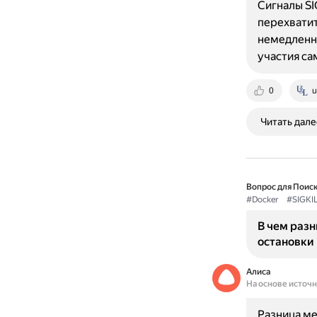
Сигналы SI
перехватит
немедленно
участия са
0
u
Читать дале
Вопрос для Поиск
#Docker
#SIGKI
В чем разн
остановки
Алиса
На основе источ
Разница ме