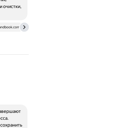
и очистки,
handbook.com
www.fosslinux.com
 завершают
сса.
 сохранить