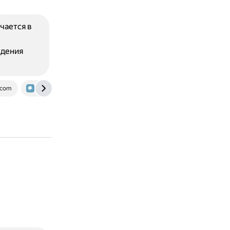
чается в
ждения
.com
habr.com