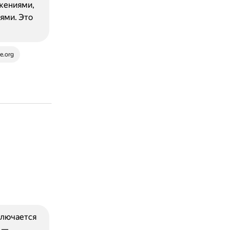
жениями,
ями. Это
e.org
ключается
t —