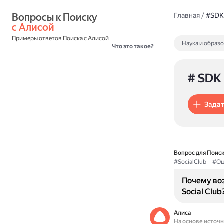
Вопросы к Поиску 
Главная
/
#SDK
с Алисой
Примеры ответов Поиска с Алисой
Наука и образ
Что это такое?
# SDK
Задат
Вопрос для Поиск
#SocialClub
#Ош
Почему воз
Social Club
Алиса
На основе источ