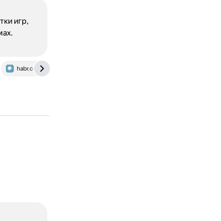
ки игр,
мах.
habr.com