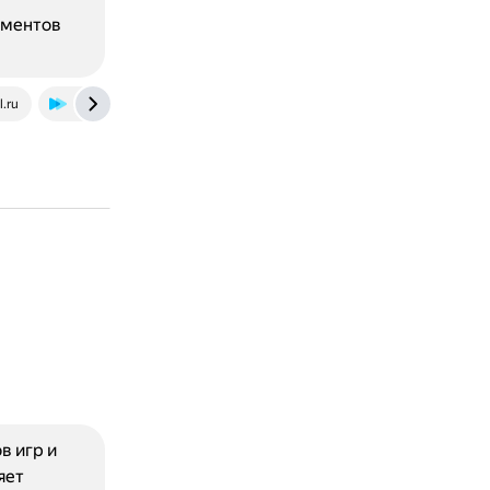
ументов
l.ru
skyeng.ru
practicum.yandex.ru
www.geeksforgeeks.o
в игр и
яет