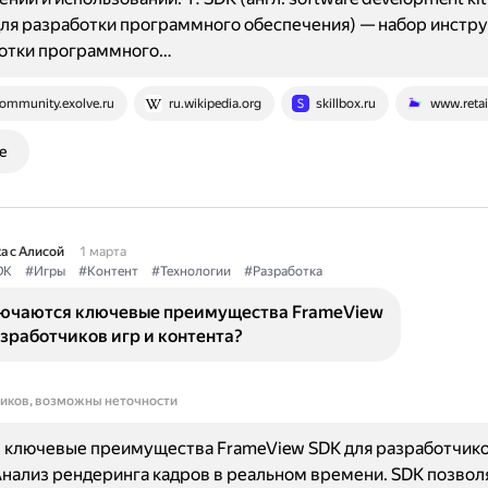
ля разработки программного обеспечения) — набор инстр
ботки программного…
ommunity.exolve.ru
ru.wikipedia.org
skillbox.ru
www.retai
е
а с Алисой
1 марта
DK
#Игры
#Контент
#Технологии
#Разработка
лючаются ключевые преимущества FrameView
зработчиков игр и контента?
ников, возможны неточности
 ключевые преимущества FrameView SDK для разработчико
Анализ рендеринга кадров в реальном времени. SDK позвол