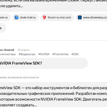
блему, если она вызвана временным сбоем. Переустановк
жно удалить…
zen.ru
otvet.mail.ru
forum-ru.msi.com
www.drivereasy.c
е
а с Алисой
20 марта
омпьютеры
#Видеоигры
#NVIDIA
#FrameView
#SDK
NVIDIA FrameView SDK?
ников, возможны неточности
meView SDK — это набор инструментов и библиотек для раз
изводительных графических приложений. Разработан комп
которые возможности NVIDIA FrameView SDK: Двигатель р
озволяет создавать…