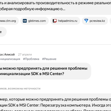
ь и анализировать производительность в режиме реально
собирая подробную информацию о…
ww.clrn.org
gbtimes.com
helpadmins.ru
pcreview.kz
е
а с Алисой
27 апреля
нициализация
#Проблема
#Решение
ы можно предпринять для решения проблемы
инициализации SDK в MSI Center?
ников, возможны неточности
 мер, которые можно предпринять для решения проблемы 
ции SDK в MSI Center: Перезагрузка компьютера. Иногда э