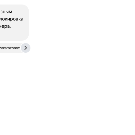
разным
Блокировка
чера.
steamcommunity.com
rutube.ru