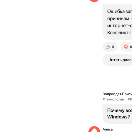
Ошибка заг
причинам, 
интернет-с
Конфликт 
0
f
Читать дале
Вопрос для Поиск
#Технологии
#К
Почему во
Windows?
Алиса