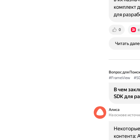
комплект д
для разра
0
c
Читать дале
Вопрос для Поиск
#FrameView
#S
В чем зак
SDK для ра
Алиса
На основе источ
Некоторые
контента: 