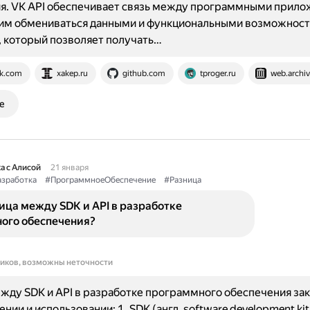
я. VK API обеспечивает связь между программными прило
 им обмениваться данными и функциональными возможност
 который позволяет получать…
k.com
xakep.ru
github.com
tproger.ru
web.archiv
е
а с Алисой
21 января
азработка
#ПрограммноеОбеспечение
#Разница
ица между SDK и API в разработке
ого обеспечения?
ников, возможны неточности
жду SDK и API в разработке программного обеспечения за
ении и использовании: 1. SDK (англ. software development ki