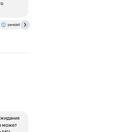
го
peredelka38.ru
ожидания
то может