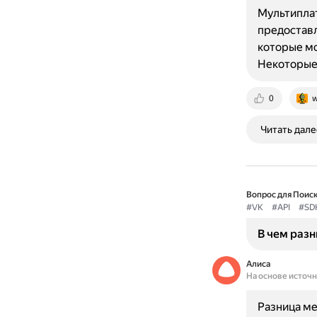
Мультипла
предоставл
которые мо
Некоторые
0
w
Читать дале
Вопрос для Поиск
#VK
#API
#SD
В чем разн
Алиса
На основе источ
Разница ме