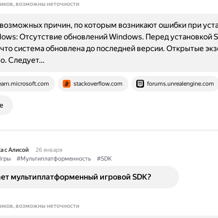
ников, возможны неточности
возможных причин, по которым возникают ошибки при уст
dows: Отсутствие обновлений Windows. Перед установкой 
 что система обновлена до последней версии. Открытые эк
io. Следует…
earn.microsoft.com
stackoverflow.com
forums.unrealengine.com
е
а с Алисой
26 января
гры
#Мультиплатформенность
#SDK
ает мультиплатформенный игровой SDK?
ников, возможны неточности