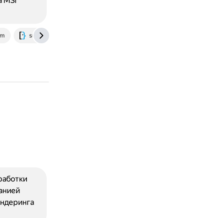
а MSI
om
superuser.com
работки
анией
ендеринга