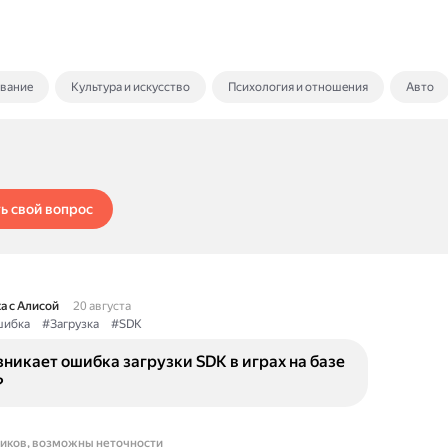
ование
Культура и искусство
Психология и отношения
Авто
ь свой вопрос
а с Алисой
20 августа
ибка
#Загрузка
#SDK
никает ошибка загрузки SDK в играх на базе
?
ников, возможны неточности