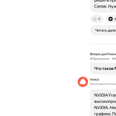
решить про
Center. Ну
0
d
Читать дале
Вопрос для Поиск
#Технологии
#К
Что такое 
Алиса
На основе источ
NVIDIA Fra
высокопро
NVIDIA. Не
графики. П