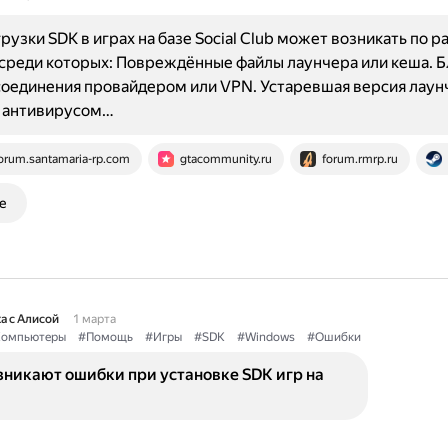
рузки SDK в играх на базе Social Club может возникать по 
среди которых: Повреждённые файлы лаунчера или кеша. 
оединения провайдером или VPN. Устаревшая версия лаун
с антивирусом…
orum.santamaria-rp.com
gtacommunity.ru
forum.rmrp.ru
е
а с Алисой
1 марта
омпьютеры
#Помощь
#Игры
#SDK
#Windows
#Ошибки
зникают ошибки при установке SDK игр на