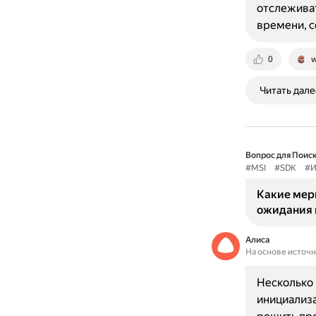
отслеживат
времени, 
0
w
Читать дале
Вопрос для Поиск
#MSI
#SDK
#И
Какие мер
ожидания 
Алиса
На основе источ
Несколько
инициализа