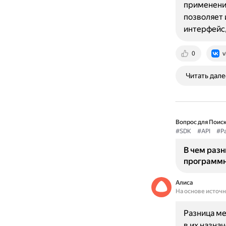
применени
позволяет
интерфейс,
0
v
Читать дале
Вопрос для Поиск
#SDK
#API
#Р
В чем разн
программн
Алиса
На основе источ
Разница ме
в их назнач