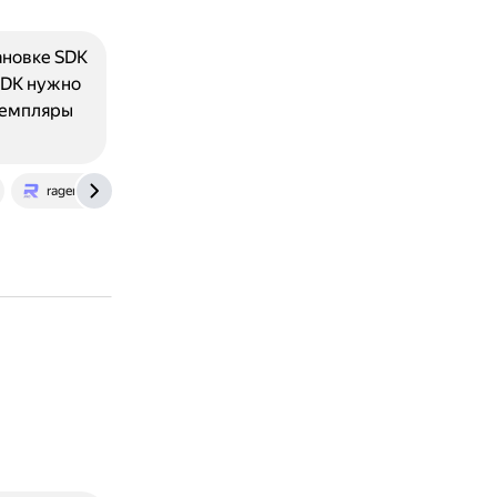
ановке SDK
SDK нужно
земпляры
ragemp.pro
www.cyberforum.ru