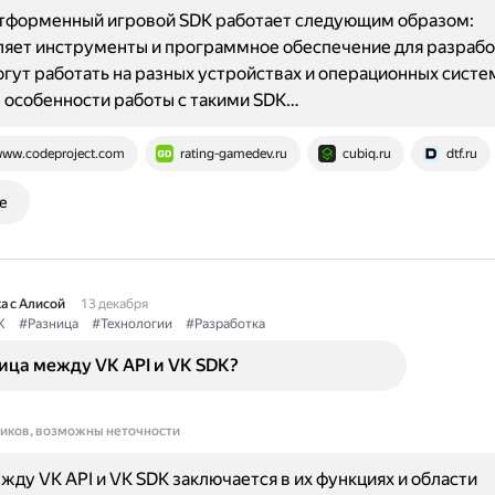
тформенный игровой SDK работает следующим образом:
яет инструменты и программное обеспечение для разработ
гут работать на разных устройствах и операционных систе
 особенности работы с такими SDK…
ww.codeproject.com
rating-gamedev.ru
cubiq.ru
dtf.ru
е
а с Алисой
13 декабря
K
#Разница
#Технологии
#Разработка
ица между VK API и VK SDK?
ников, возможны неточности
жду VK API и VK SDK заключается в их функциях и области