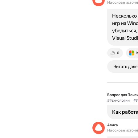
На основе источ
Несколько 
игр на Win
убедиться,
Visual Stud
0
l
Читать дале
Вопрос для Поиск
#Технологии
#И
Как работ
Алиса
На основе источ