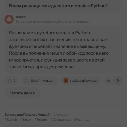
В чем разница между return и break в Python?
Алиса
На основе источников, возможны неточности
Разница между return и break в Python
заключается в их назначении: return завершает
функцию и передаёт значение вызывающему.
После выполнения return любой код после него
игнорируется, и функция завершается в этой
точке. break преждевременно…
0
blog.finxter.com
stackoverflow.com
www.geek
Читать далее
Вопрос для Поиска с Алисой
27 января
#Switch
#Break
#Return
#Операторы
#Разница