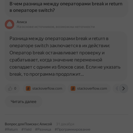
В чем разница между операторами break и return
в операторе switch?
Алиса
На основе источников, возможны неточности
Разница между операторами break и return в
операторе switch заключается в их действии:
Оператор break останавливает проверку и
срабатывает, когда значение переменной
совпадает с одним из блоков case. Если не указать
break, то программа продолжит…
0
stackoverflow.com
stackoverflow.com
social
Читать далее
Вопрос для Поиска с Алисой
31 декабря
#Return
#Yield
#Разница
#Программирование