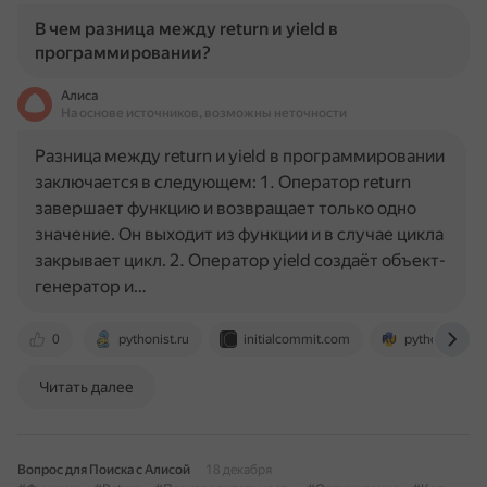
В чем разница между return и yield в
программировании?
Алиса
На основе источников, возможны неточности
Разница между return и yield в программировании
заключается в следующем: 1. Оператор return
завершает функцию и возвращает только одно
значение. Он выходит из функции и в случае цикла
закрывает цикл. 2. Оператор yield создаёт объект-
генератор и…
0
pythonist.ru
initialcommit.com
pythonru.com
Читать далее
Вопрос для Поиска с Алисой
18 декабря