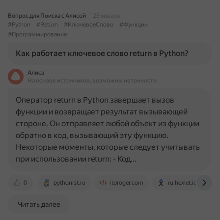
Вопрос для Поиска с Алисой
25 января
#Python
#Return
#КлючевоеСлово
#Функции
#Программирование
Как работает ключевое слово return в Python?
Алиса
На основе источников, возможны неточности
Оператор return в Python завершает вызов
функции и возвращает результат вызывающей
стороне. Он отправляет любой объект из функции
обратно в код, вызывающий эту функцию.
Некоторые моменты, которые следует учитывать
при использовании return: - Код…
0
pythonist.ru
itproger.com
ru.hexlet.io
Читать далее