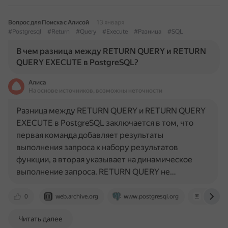
Вопрос для Поиска с Алисой
13 января
#Postgresql
#Return
#Query
#Execute
#Разница
#SQL
В чем разница между RETURN QUERY и RETURN
QUERY EXECUTE в PostgreSQL?
Алиса
На основе источников, возможны неточности
Разница между RETURN QUERY и RETURN QUERY
EXECUTE в PostgreSQL заключается в том, что
первая команда добавляет результаты
выполнения запроса к набору результатов
функции, а вторая указывает на динамическое
выполнение запроса. RETURN QUERY не…
0
web.archive.org
www.postgresql.org
otus.ru
Читать далее