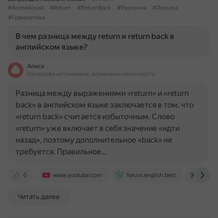
#Английский
#Return
#ReturnBack
#Различия
#Лексика
#Грамматика
В чем разница между return и return back в
английском языке?
Алиса
На основе источников, возможны неточности
Разница между выражениями «return» и «return
back» в английском языке заключается в том, что
«return back» считается избыточным. Слово
«return» уже включает в себя значение «идти
назад», поэтому дополнительное «back» не
требуется. Правильное…
0
www.youtube.com
forum.english.best
www.en
Читать далее