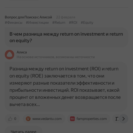
Вопрос для Поиска с Алисой
22 февраля
#Финансы
#Инвестиции
#Return
#ROI
#Equity
В чем разница между return on investment и return
on equity?
Алиса
На основе источников, возможны неточности
Разница между return on investment (ROI) и return
on equity (ROE) заключается в том, что они
измеряют разные показатели эффективности и
прибыльности инвестиций. ROI показывает, какой
процент от вложенных денег возвращается после
вычета всех…
0
www.vedantu.com
famproperties.com
budget
Читать далее