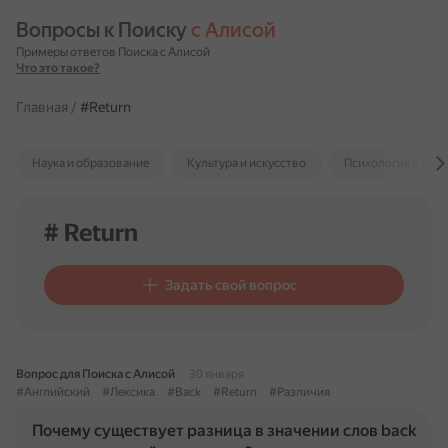
Вопросы к Поиску 
с Алисой
Примеры ответов Поиска с Алисой
Что это такое?
Главная
/
#Return
Наука и образование
Культура и искусство
Психология и отн
# Return
Задать свой вопрос
Вопрос для Поиска с Алисой
30 января
#Английский
#Лексика
#Back
#Return
#Различия
Почему существует разница в значении слов back