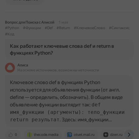
Вопрос для Поиска с Алисой
1 мая
#Python
#Функции
#Def
#Return
#КлючевоеСлово
#Синтаксис
#Код
Как работают ключевые слова def и return в
функциях Python?
Алиса
На основе источников, возможны неточности
Ключевое слово def в функциях Python
используется для объявления функции (от англ.
define — определить, обозначить). В общем виде
объявление функции выглядит так:
def
имя_функции (аргументы): тело_функции
return результат
. Здесь: имя_функции…
0
thecode.media
otvet.mail.ru
dzen.ru