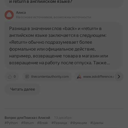
и return в английском языке?
Алиса
На основе источников, возможны неточности
Разница в значении слов «back» и «return» в
английском языке заключается в следующем:
«Return» обычно подразумевает более
формальное или официальное действие,
например, возвращение товара в магазин или
возвращение на работу после отпуска. Также…
0
thecontentauthority.com
www.askdifference.com
Читать далее
Вопрос для Поиска с Алисой
13 декабря
#Python
#Return
#Break
#Разница
#Функции
#Циклы