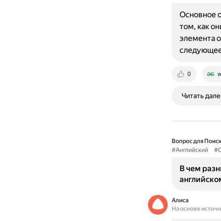
Основное о
том, как о
элемента о
следующее
0
w
Читать дале
Вопрос для Поиск
#Английский
#
В чем разн
английско
Алиса
На основе источ