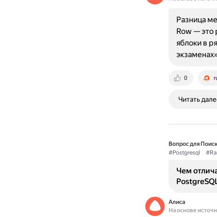
Разница ме
Row — это 
яблоки в р
экзаменах
0
r
Читать дале
Вопрос для Поиск
#Postgresql
#Ra
Чем отлич
PostgreSQ
Алиса
На основе источ