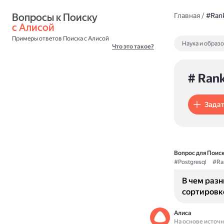
Вопросы к Поиску 
Главная
/
#Ran
с Алисой
Примеры ответов Поиска с Алисой
Наука и образ
Что это такое?
# Ran
Задат
Вопрос для Поиск
#Postgresql
#Ra
В чем раз
сортировке
Алиса
На основе источ