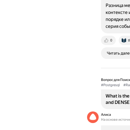
Разница ме
контексте 
порядке ил
серия собы
0
t
Читать дале
Вопрос для Поиск
#Postgresql
#Ra
What is th
and DENSE|
Алиса
На основе источ