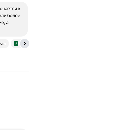
ючается в
или более
е, а
com
www.slingacademy.com
www.datasciencemadesimple.com