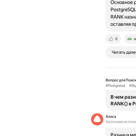
Основное 
PostgreSQL
RANK назна
оставляя п
0
w
Читать дале
Вопрос для Поиск
#Postgresql
#Фу
В чем раз
RANK() в P
Алиса
На основе источ
Разница м