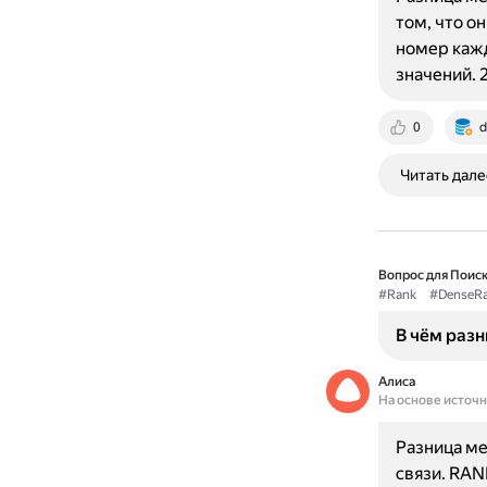
том, что о
номер кажд
значений. 
0
d
Читать дале
Вопрос для Поиск
#Rank
#DenseR
В чём раз
Алиса
На основе источ
Разница ме
связи. RAN