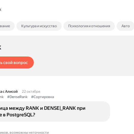
k
ование
Культура и искусство
Психология и отношения
Авто
k
ь свой вопрос
а с Алисой
22 октября
nk
#DenseRank
#Сортировка
ница между RANK и DENSE|_RANK при
 в PostgreSQL?
ников, возможны неточности