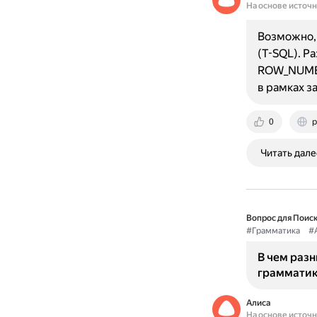
На основе источ
Возможно, 
(T-SQL). Р
ROW_NUMBE
в рамках з
0
p
Читать дале
Вопрос для Поиск
#Грамматика
#
В чем разн
грамматик
Алиса
На основе источ