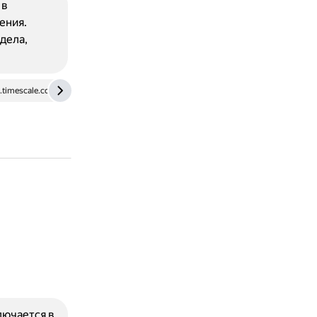
 в
ения.
дела,
timescale.com
coderpad.io
лючается в