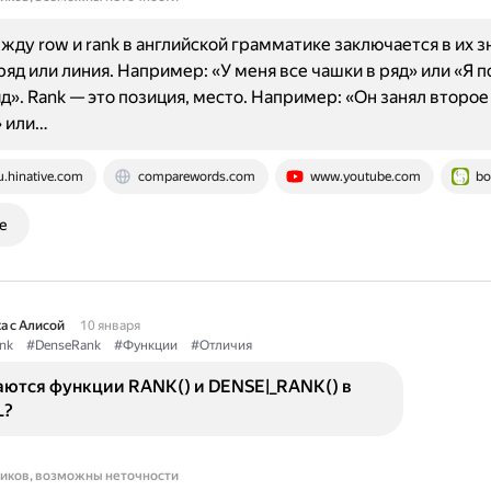
жду row и rank в английской грамматике заключается в их з
ряд или линия. Например: «У меня все чашки в ряд» или «Я 
яд». Rank — это позиция, место. Например: «Он занял второе
» или…
u.hinative.com
comparewords.com
www.youtube.com
bo
е
а с Алисой
10 января
nk
#DenseRank
#Функции
#Отличия
аются функции RANK() и DENSE|_RANK() в
L?
ников, возможны неточности