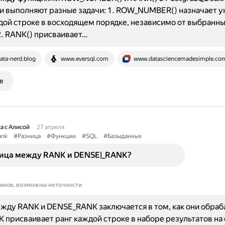
ни выполняют разные задачи: 1. ROW_NUMBER() назначает 
ой строке в восходящем порядке, независимо от выбранн
2. RANK() присваивает…
ata-nerd.blog
www.eversql.com
www.datasciencemadesimple.co
е
а с Алисой
27 апреля
ank
#Разница
#Функции
#SQL
#Базыданных
ница между RANK и DENSE|_RANK?
ников, возможны неточности
жду RANK и DENSE_RANK заключается в том, как они обра
K присваивает ранг каждой строке в наборе результатов на