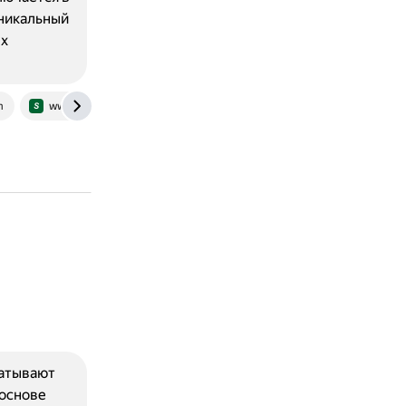
уникальный
ых
m
www.slingacademy.com
www.book2s.com
батывают
 основе