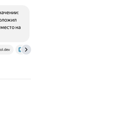
начении:
положил
 место на
ol.dev
habr.com