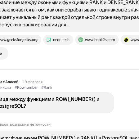
различие между оконными функциями RANK и DENSE_RANK
 заключается в том, как они обрабатывают одинаковые знач
чает уникальный ранг каждой отдельной строке внутри раз
ропуски в ранжировании для…
ww.geeksforgeeks.org
neon.tech
www.book2s.com
www.
е
а с Алисой
19 февраля
нкции
#Rownumber
#Rank
ница между функциями ROW|_NUMBER() и
ostgreSQL?
ников, возможны неточности
ежду функциями ROW_NUMBER() и RANK() в PostgreSQL зак