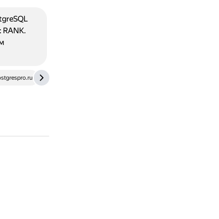
tgreSQL
: RANK.
им
stgrespro.ru
how.dev