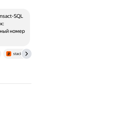
nsact-SQL
к:
ьный номер
stackoverflow.com