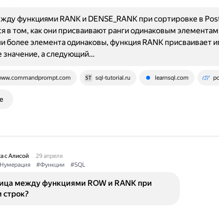
ежду функциями RANK и DENSE_RANK при сортировке в Pos
я в том, как они присваивают ранги одинаковым элементам
ли более элемента одинаковы, функция RANK присваивает 
 значение, а следующий…
ww.commandprompt.com
sql-tutorial.ru
learnsql.com
po
е
а с Алисой
29 апреля
Нумерация
#Функции
#SQL
ница между функциями ROW и RANK при
 строк?