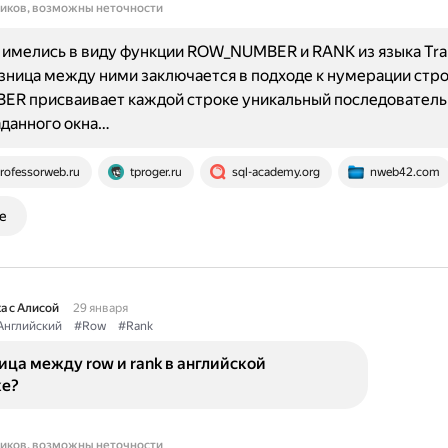
ников, возможны неточности
имелись в виду функции ROW_NUMBER и RANK из языка Tra
азница между ними заключается в подходе к нумерации стро
R присваивает каждой строке уникальный последовател
аданного окна…
rofessorweb.ru
tproger.ru
sql-academy.org
nweb42.com
е
а с Алисой
29 января
Английский
#Row
#Rank
ица между row и rank в английской
е?
ников, возможны неточности