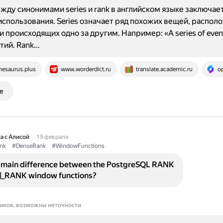
жду синонимами series и rank в английском языке заключает
использования. Series означает ряд похожих вещей, распол
и происходящих одно за другим. Например: «A series of even
тий. Rank…
hesaurus.plus
www.worderdict.ru
translate.academic.ru
op
е
а с Алисой
19 февраля
nk
#DenseRank
#WindowFunctions
e main difference between the PostgreSQL RANK
_RANK window functions?
ников, возможны неточности