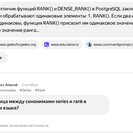
тличие функций RANK() и DENSE_RANK() в PostgreSQL закл
ни обрабатывают одинаковые элементы: 1. RANK(). Если два 
динаковы, функция RANK() присвоит им одинаковое значени
 значение ранга…
ww.geeksforgeeks.org
www.educative.io
www.commandprompt.
е
а с Алисой
2 октября
Синонимы
#Series
#Rank
ица между синонимами series и rank в
м языке?
ников, возможны неточности