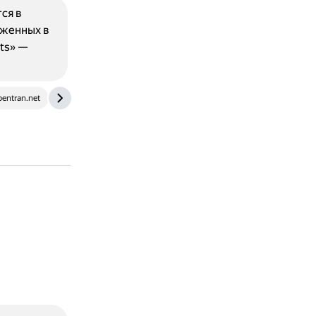
ся в
оженных в
ts» —
entran.net
wikidiff.com
www.youtube.com