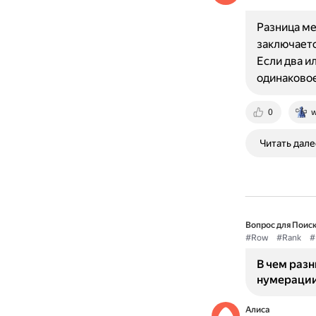
Разница м
заключаетс
Если два и
одинаковое
0
w
Читать дале
Вопрос для Поиск
#Row
#Rank
#
В чем раз
нумерации
Алиса