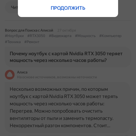
Читать далее
ПРОДОЛЖИТЬ
Вопрос для Поиска с Алисой
27 октября
#Ноутбуки
#RTX3050
#Видеокарта
#Мощность
#Компьютер
#Техника
#Ремонт
Почему ноутбук с картой Nvidia RTX 3050 теряет
мощность через несколько часов работы?
Алиса
На основе источников, возможны неточности
Несколько возможных причин, по которым
ноутбук с картой Nvidia RTX 3050 может терять
мощность через несколько часов работы:
Перегрев. Можно попробовать очистить
вентиляторы от пыли и заменить термопасту.
Некорректный разгон компонентов. Стоит…