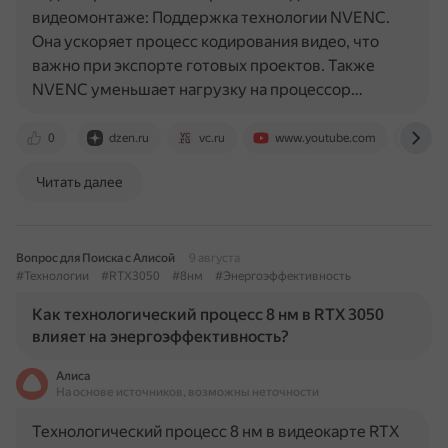
видеомонтаже: Поддержка технологии NVENC.
Она ускоряет процесс кодирования видео, что
важно при экспорте готовых проектов. Также
NVENC уменьшает нагрузку на процессор…
0
dzen.ru
vc.ru
www.youtube.com
www
Читать далее
Вопрос для Поиска с Алисой
9 августа
#Технологии
#RTX3050
#8нм
#Энергоэффективность
Как технологический процесс 8 нм в RTX 3050
влияет на энергоэффективность?
Алиса
На основе источников, возможны неточности
Технологический процесс 8 нм в видеокарте RTX