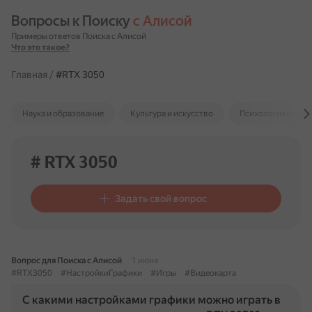
Вопросы к Поиску 
с Алисой
Примеры ответов Поиска с Алисой
Что это такое?
Главная
/
#RTX 3050
Наука и образование
Культура и искусство
Психология и отн
# RTX 3050
Задать свой вопрос
Вопрос для Поиска с Алисой
1 июня
#RTX3050
#НастройкиГрафики
#Игры
#Видеокарта
С какими настройками графики можно играть в