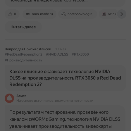
0
man-made.ru
notebookblog.ru
vc.ru
Читать далее
Вопрос для Поиска с Алисой
17 мая
#RedDeadRedemption2
#NVIDIADLSS
#RTX3050
#Производительность
Какое влияние оказывает технология NVIDIA
DLSS на производительность RTX 3050 в Red Dead
Redemption 2?
Алиса
На основе источников, возможны неточности
По результатам тестирования, проведённого
каналом zWORMz Gaming, технология NVIDIA DLSS
увеличивает производительность видеокарты