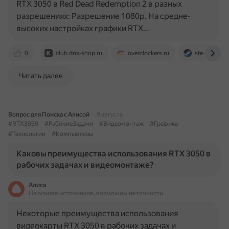
RTX 3050 в Red Dead Redemption 2 в разных
разрешениях: Разрешение 1080p. На средне-
высоких настройках графики RTX…
0
club.dns-shop.ru
overclockers.ru
steamcomm
Читать далее
Вопрос для Поиска с Алисой
9 августа
#RTX3050
#РабочиеЗадачи
#Видеомонтаж
#Графика
#Технологии
#Компьютеры
Каковы преимущества использования RTX 3050 в
рабочих задачах и видеомонтаже?
Алиса
На основе источников, возможны неточности
Некоторые преимущества использования
видеокарты RTX 3050 в рабочих задачах и