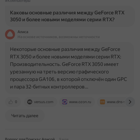
#Компьютеры
Каковы основные различия между GeForce RTX
3050 и более новыми моделями серии RTX?
Алиса
На основе источников, возможны неточности
Некоторые основные различия между GeForce
RTX 3050 и более новыми моделями серии RTX:
Производительность. GeForce RTX 3050 имеет
урезанную на треть версию графического
процессора GA106, в которой отключён один GPC
и пара 32-битных контроллеров…
0
versus.com
www.ozon.ru
www.dns-shop.ru
Читать далее
Вопрос для Поиска с Алисой
9 мая