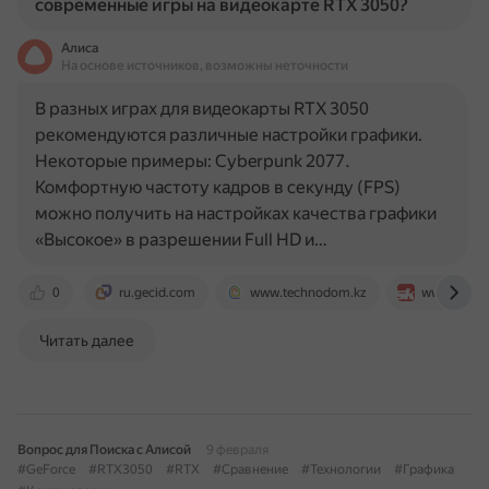
современные игры на видеокарте RTX 3050?
Алиса
На основе источников, возможны неточности
В разных играх для видеокарты RTX 3050
рекомендуются различные настройки графики.
Некоторые примеры: Cyberpunk 2077.
Комфортную частоту кадров в секунду (FPS)
можно получить на настройках качества графики
«Высокое» в разрешении Full HD и…
0
ru.gecid.com
www.technodom.kz
www.sport
Читать далее
Вопрос для Поиска с Алисой
9 февраля
#GeForce
#RTX3050
#RTX
#Сравнение
#Технологии
#Графика