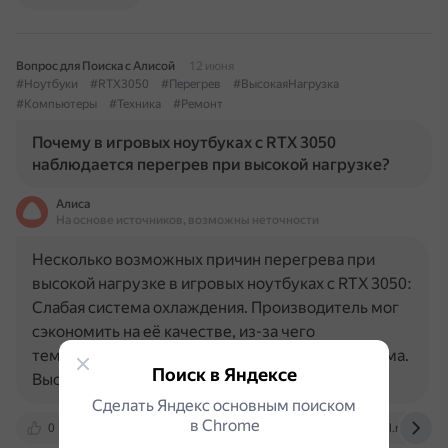
Вопрос для Поиска с Алисой
12 июня
#Ноутбуки
#RTX3050
#Перегрев
#ВысокаяНагрузка
#Компьютеры
#Техника
#Ремонт
Почему в игровых ноутбуках с RTX 3050
наблюдается перегрев при высокой нагрузке?
Алиса
На основе источников, возможны неточности
Несколько возможных причин перегрева при
высокой нагрузке в игровых ноутбуках с RTX 3050:
Слабая система охлаждения. Производитель мог
сэкономить на её качестве, из-за чего
температуры достигают предельного максимума.
Поиск в Яндексе
Высыхание термопасты или…
Сделать Яндекс основным поиском
в Сhrome
0
club.dns-shop.ru
vk.com
otvet.mail.ru