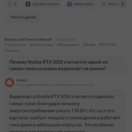
0
club.dns-shop.ru
otvet.mail.ru
forums.tomsh
Читать далее
Вопрос для Поиска с Алисой
25 сентября
#Технологии
#Компьютеры
#Видеокарты
#Nvidia
#RTX3050
#Тишина
Почему Nvidia RTX 3050 считается одной из
самых тихих игровых видеокарт на рынке?
Алиса
На основе источников, возможны неточности
Видеокарта Nvidia RTX 3050 считается одной из
самых тихих благодаря низкому
энергопотреблению (около 130 Вт). Из-за этого
карта не требует мощного охлаждения и работает
тихо даже в небольших корпусах. Это особенно
полезно для владельцев корпусов…