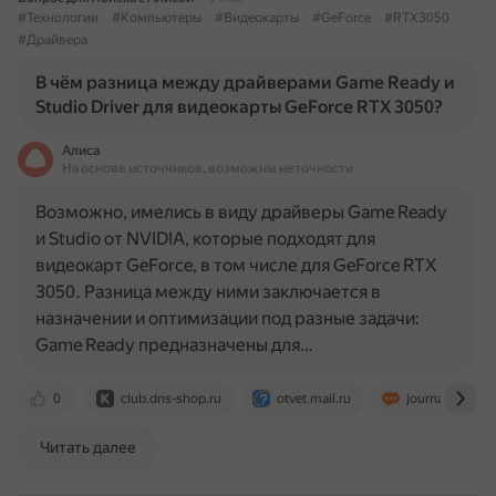
#Технологии
#Компьютеры
#Видеокарты
#GeForce
#RTX3050
#Драйвера
В чём разница между драйверами Game Ready и
Studio Driver для видеокарты GeForce RTX 3050?
Алиса
На основе источников, возможны неточности
Возможно, имелись в виду драйверы Game Ready
и Studio от NVIDIA, которые подходят для
видеокарт GeForce, в том числе для GeForce RTX
3050. Разница между ними заключается в
назначении и оптимизации под разные задачи:
Game Ready предназначены для…
0
club.dns-shop.ru
otvet.mail.ru
journal.citilink.
Читать далее