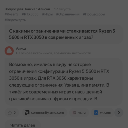
Вопрос для Поиска с Алисой
12 августа
#Ryzen5
#RTX3050
#Игры
#Ограничения
#Процессоры
#Видеокарты
С какими ограничениями сталкиваются Ryzen 5
5600 и RTX 3050 в современных играх?
Алиса
На основе источников, возможны неточности
Возможно, имелись в виду некоторые
ограничения конфигурации Ryzen 5 5600 и RTX
3050 в играх. Для RTX 3050 характерны
следующие ограничения: Узкая шина памяти. В
тяжёлых современных играх с насыщенной
графикой возникают фризы и просадки. В…
0
community.amd.com
vc.ru
vk.com
p
Читать далее