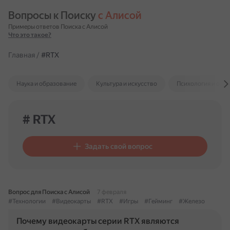
Вопросы к Поиску 
с Алисой
Примеры ответов Поиска с Алисой
Что это такое?
Главная
/
#RTX
Наука и образование
Культура и искусство
Психология и отн
# RTX
Задать свой вопрос
Вопрос для Поиска с Алисой
7 февраля
#Технологии
#Видеокарты
#RTX
#Игры
#Гейминг
#Железо
Почему видеокарты серии RTX являются