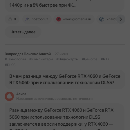
1440p и на 8% быстрее при 4K…
0
hostbor.uz
www.igromania.ru
i2hard.ru
Читать далее
Вопрос для Поиска с Алисой
27 июня
#Технологии
#Компьютеры
#Видеокарты
#GeForce
#RTX
#DLSS
В чем разница между GeForce RTX 4060 и GeForce
RTX 5060 при использовании технологии DLSS?
Алиса
На основе источников, возможны неточности
Разница между GeForce RTX 4060 и GeForce RTX
5060 при использовании технологии DLSS
заключается в версии поддержки: у RTX 4060 —