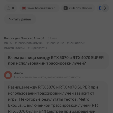
0
www.hardwareluxx.ru
club.dns-shop.ru
vkplay
Читать далее
Вопрос для Поиска с Алисой
31 мая
#RTX
#ТрассировкаЛучей
#Сравнение
#Технологии
#Компьютеры
#Видеокарты
В чем разница между RTX 5070 и RTX 4070 SUPER
при использовании трассировки лучей?
Алиса
На основе источников, возможны неточности
Разница между RTX 5070 и RTX 4070 SUPER при
использовании трассировки лучей зависит от
игры. Некоторые результаты тестов: Metro
Exodus. С включённой трассировкой лучей (RT)
RTX 5070 была на 4% быстрее при разрешении