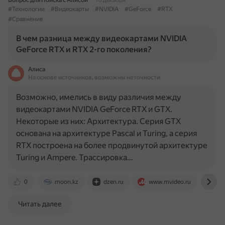
Вопрос для Поиска с Алисой
18 декабря
#Технологии
#Видеокарты
#NVIDIA
#GeForce
#RTX
#Сравнение
В чем разница между видеокартами NVIDIA
GeForce RTX и RTX 2-го поколения?
Алиса
На основе источников, возможны неточности
Возможно, имелись в виду различия между
видеокартами NVIDIA GeForce RTX и GTX.
Некоторые из них: Архитектура. Серия GTX
основана на архитектуре Pascal и Turing, а серия
RTX построена на более продвинутой архитектуре
Turing и Ampere. Трассировка…
0
moon.kz
dzen.ru
www.mvideo.ru
www
Читать далее