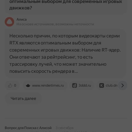
оптимальным выбором для современных игровых
движков?
Алиса
На основе источников, возможны неточности
Несколько причин, по которым видеокарты серии
RTX являются оптимальным выбором для
современных игровых движков: Наличие RT-ядер.
Они отвечают за рейтрейсинг, то есть
трассировку лучей, что может значительно
повысить скорость рендера в…
0
www.rendertimes.ru
3ddd.ru
club.dns-shop.r
Читать далее
Вопрос для Поиска с Алисой
3 сентября