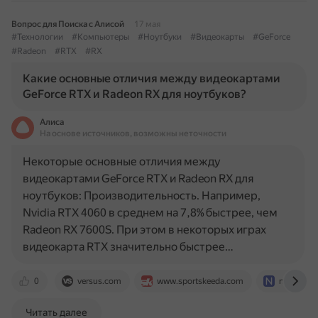
Вопрос для Поиска с Алисой
17 мая
#Технологии
#Компьютеры
#Ноутбуки
#Видеокарты
#GeForce
#Radeon
#RTX
#RX
Какие основные отличия между видеокартами
GeForce RTX и Radeon RX для ноутбуков?
Алиса
На основе источников, возможны неточности
Некоторые основные отличия между
видеокартами GeForce RTX и Radeon RX для
ноутбуков: Производительность. Например,
Nvidia RTX 4060 в среднем на 7,8% быстрее, чем
Radeon RX 7600S. При этом в некоторых играх
видеокарта RTX значительно быстрее…
0
versus.com
www.sportskeeda.com
nanorevie
Читать далее