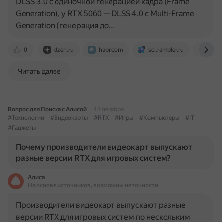
DLSS 3.0 с одиночной генерацией кадра (Frame
Generation), у RTX 5060 — DLSS 4.0 с Multi-Frame
Generation (генерация до…
0
dzen.ru
habr.com
sci.rambler.ru
rutab
Читать далее
Вопрос для Поиска с Алисой
13 декабря
#Технологии
#Видеокарты
#RTX
#Игры
#Компьютеры
#IT
#Гаджеты
Почему производители видеокарт выпускают
разные версии RTX для игровых систем?
Алиса
На основе источников, возможны неточности
Производители видеокарт выпускают разные
версии RTX для игровых систем по нескольким