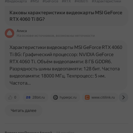
#Видеокарта
#MSI
#GeForce
#RTX
#4060Ti
#Характеристики
Каковы характеристики видеокарты MSI GeForce
RTX 4060 Ti 8G?
Алиса
На основе источников, возможны неточности
Характеристики видеокарты MSI GeForce RTX 4060
Ti 8G: Графический процессор: NVIDIA GeForce
RTX 4060 Ti. Объём видеопамяти: 8 ГБ GDDR6.
Разрядность шины видеопамяти: 128 бит. Частота
видеопамяти: 18000 МГц. Техпроцесс: 5 нм.
Частота…
0
28bit.ru
hyperpc.ru
www.citilink.ru
w
Читать далее