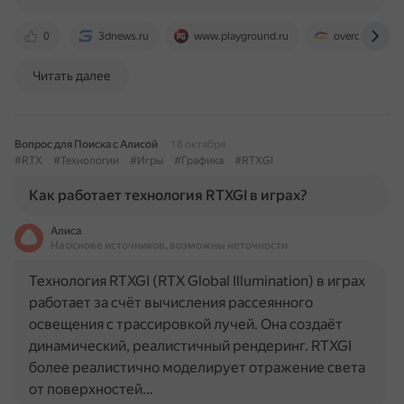
0
3dnews.ru
www.playground.ru
overclockers.r
Читать далее
Вопрос для Поиска с Алисой
18 октября
#RTX
#Технологии
#Игры
#Графика
#RTXGI
Как работает технология RTXGI в играх?
Алиса
На основе источников, возможны неточности
Технология RTXGI (RTX Global Illumination) в играх
работает за счёт вычисления рассеянного
освещения с трассировкой лучей. Она создаёт
динамический, реалистичный рендеринг. RTXGI
более реалистично моделирует отражение света
от поверхностей…