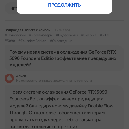
ПРОДОЛЖИТЬ
Читать далее
Вопрос для Поиска с Алисой
12 января
#Технологии
#Компьютеры
#Видеокарты
#GeForce
#RTX
#5090
#FoundersEdition
#Охлаждение
Почему новая система охлаждения GeForce RTX
5090 Founders Edition эффективнее предыдущих
моделей?
Алиса
На основе источников, возможны неточности
Новая система охлаждения GeForce RTX 5090
Founders Edition эффективнее предыдущих
моделей благодаря новому дизайну Double Flow
Through. Он позволяет обоим вентиляторам
пропускать воздух через рёбра радиатора
насквозь, в отличие от прежних…