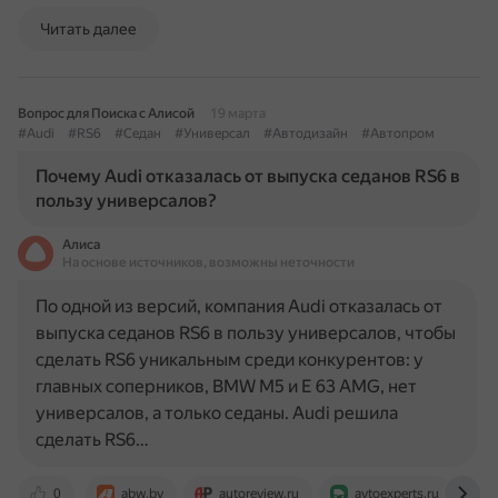
Читать далее
Вопрос для Поиска с Алисой
19 марта
#Audi
#RS6
#Седан
#Универсал
#Автодизайн
#Автопром
Почему Audi отказалась от выпуска седанов RS6 в
пользу универсалов?
Алиса
На основе источников, возможны неточности
По одной из версий, компания Audi отказалась от
выпуска седанов RS6 в пользу универсалов, чтобы
сделать RS6 уникальным среди конкурентов: у
главных соперников, BMW M5 и E 63 AMG, нет
универсалов, а только седаны. Audi решила
сделать RS6…
0
abw.by
autoreview.ru
avtoexperts.ru