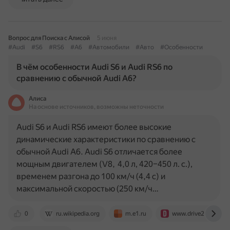
Вопрос для Поиска с Алисой
5 июня
#Audi
#S6
#RS6
#A6
#Автомобили
#Авто
#Особенности
В чём особенности Audi S6 и Audi RS6 по
сравнению с обычной Audi A6?
Алиса
На основе источников, возможны неточности
Audi S6 и Audi RS6 имеют более высокие
динамические характеристики по сравнению с
обычной Audi A6. Audi S6 отличается более
мощным двигателем (V8, 4,0 л, 420–450 л. с.),
временем разгона до 100 км/ч (4,4 с) и
максимальной скоростью (250 км/ч…
0
ru.wikipedia.org
m.e1.ru
www.drive2.ru