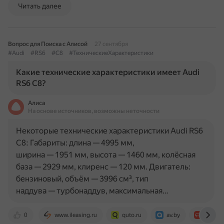
Читать далее
Вопрос для Поиска с Алисой
27 сентября
#Audi
#RS6
#C8
#ТехническиеХарактеристики
Какие технические характеристики имеет Audi
RS6 C8?
Алиса
На основе источников, возможны неточности
Некоторые технические характеристики Audi RS6
C8: Габариты: длина — 4995 мм,
ширина — 1951 мм, высота — 1460 мм, колёсная
база — 2929 мм, клиренс — 120 мм. Двигатель:
бензиновый, объём — 3996 см³, тип
наддува — турбонаддув, максимальная…
0
www.ileasing.ru
quto.ru
av.by
auto.ru