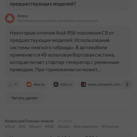
предшествующих моделей?
Алиса
На основе источников, возможны неточности
Некоторые отличия Audi RS6 поколения C8 от
предшествующих моделей: Использование
системы «мягкого гибрида». В автомобиле
применяется 48-вольтовая бортовая система,
которая питает стартер-генератор с ременным
приводом. При торможении он может…
0
abw.by
dzen.ru
www.carexpert.com.au
Читать далее
Вопрос для Поиска с Алисой
20 июня
#Audi
#A6
#Avant
#RS6
#Avant
#Автомобили
#Отличия