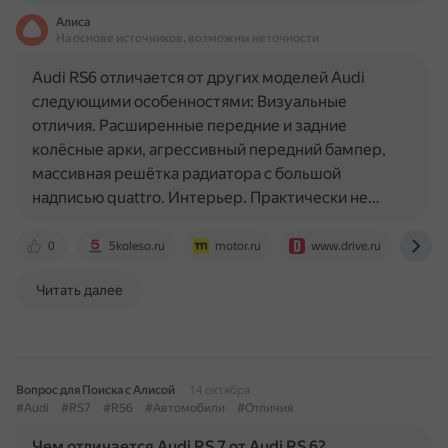
Алиса
На основе источников, возможны неточности
Audi RS6 отличается от других моделей Audi
следующими особенностями: Визуальные
отличия. Расширенные передние и задние
колёсные арки, агрессивный передний бампер,
массивная решётка радиатора с большой
надписью quattro. Интерьер. Практически не…
0
5koleso.ru
motor.ru
www.drive.ru
en.
Читать далее
Вопрос для Поиска с Алисой
14 октября
#Audi
#RS7
#RS6
#Автомобили
#Отличия
Чем отличается Audi RS 7 от Audi RS 6?