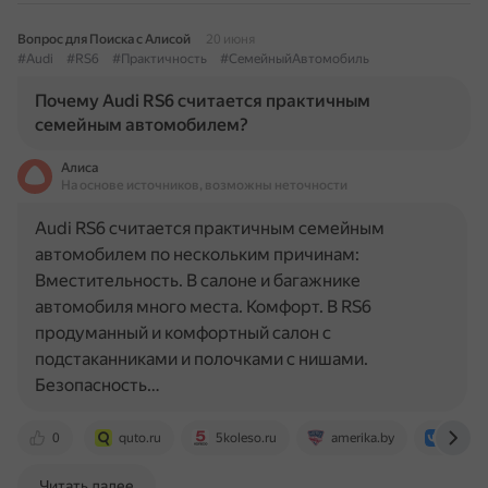
Вопрос для Поиска с Алисой
20 июня
#Audi
#RS6
#Практичность
#СемейныйАвтомобиль
Почему Audi RS6 считается практичным
семейным автомобилем?
Алиса
На основе источников, возможны неточности
Audi RS6 считается практичным семейным
автомобилем по нескольким причинам:
Вместительность. В салоне и багажнике
автомобиля много места. Комфорт. В RS6
продуманный и комфортный салон с
подстаканниками и полочками с нишами.
Безопасность…
0
quto.ru
5koleso.ru
amerika.by
vk.co
Читать далее