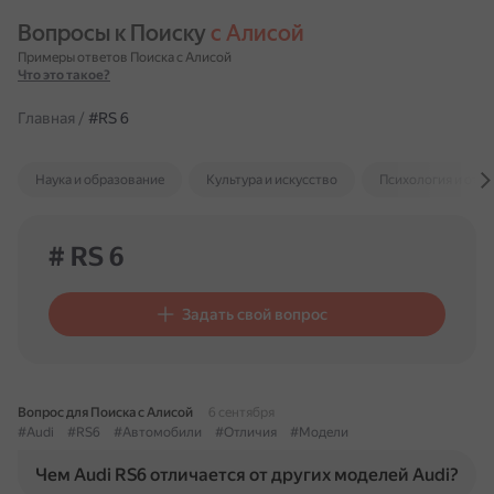
Вопросы к Поиску 
с Алисой
Примеры ответов Поиска с Алисой
Что это такое?
Главная
/
#RS 6
Наука и образование
Культура и искусство
Психология и отн
# RS 6
Задать свой вопрос
Вопрос для Поиска с Алисой
6 сентября
#Audi
#RS6
#Автомобили
#Отличия
#Модели
Чем Audi RS6 отличается от других моделей Audi?