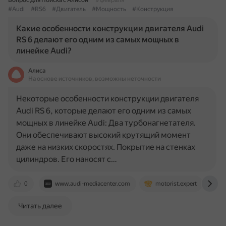
Вопрос для Поиска с Алисой
9 февраля
#Audi
#RS6
#Двигатель
#Мощность
#Конструкция
Какие особенности конструкции двигателя Audi
RS 6 делают его одним из самых мощных в
линейке Audi?
Алиса
На основе источников, возможны неточности
Некоторые особенности конструкции двигателя
Audi RS 6, которые делают его одним из самых
мощных в линейке Audi: Два турбонагнетателя.
Они обеспечивают высокий крутящий момент
даже на низких скоростях. Покрытие на стенках
цилиндров. Его наносят с…
0
www.audi-mediacenter.com
motorist.expert
a
Читать далее