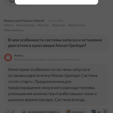
Читать далее
Вопрос для Поиска с Алисой
13 октября
#Авто
#Технологии
#Nissan
#Qashqai
#Двигатель
#Автомобиль
В чем особенности системы запуска и остановки
двигателя в кроссовере Nissan Qashqai?
Алиса
На основе источников, возможны неточности
Некоторые особенности системы запуска и
остановки двигателя в Nissan Qashqai: Система
«стоп-старт». Предназначена для
предотвращения ненужного расхода топлива,
уменьшения количества отработавших газов и
шума во время поездки. Система всегда…
0
car.avtoelektronika63.ru
mcgrp.ru
qashqairus.