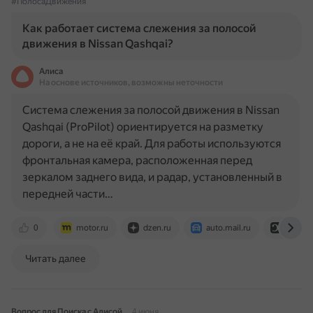
#ПолосаДвижения
Как работает система слежения за полосой
движения в Nissan Qashqai?
Алиса
На основе источников, возможны неточности
Система слежения за полосой движения в Nissan
Qashqai (ProPilot) ориентируется на разметку
дороги, а не на её край. Для работы используются
фронтальная камера, расположенная перед
зеркалом заднего вида, и радар, установленный в
передней части…
0
motor.ru
dzen.ru
auto.mail.ru
snob.r
Читать далее
Вопрос для Поиска с Алисой
4 июня