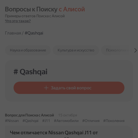
Вопросы к Поиску 
с Алисой
Примеры ответов Поиска с Алисой
Что это такое?
Главная
/
#Qashqai
Наука и образование
Культура и искусство
Психология и отн
# Qashqai
Задать свой вопрос
Вопрос для Поиска с Алисой
15 октября
#Nissan
#Qashqai
#J11
#Автомобили
#Отличия
#Поколения
Чем отличается Nissan Qashqai J11 от