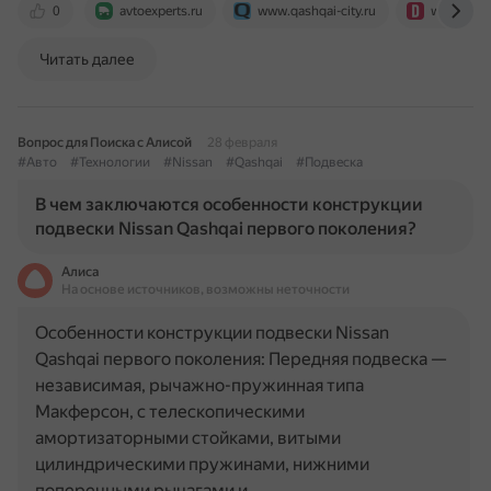
0
avtoexperts.ru
www.qashqai-city.ru
www.drive
Читать далее
Вопрос для Поиска с Алисой
28 февраля
#Авто
#Технологии
#Nissan
#Qashqai
#Подвеска
В чем заключаются особенности конструкции
подвески Nissan Qashqai первого поколения?
Алиса
На основе источников, возможны неточности
Особенности конструкции подвески Nissan
Qashqai первого поколения: Передняя подвеска —
независимая, рычажно-пружинная типа
Макферсон, с телескопическими
амортизаторными стойками, витыми
цилиндрическими пружинами, нижними
поперечными рычагами и…