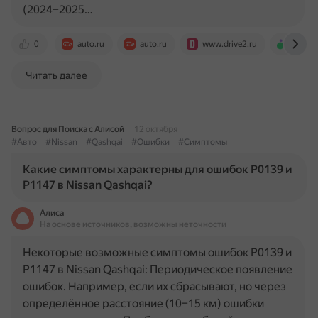
(2024–2025…
0
auto.ru
auto.ru
www.drive2.ru
www.av
Читать далее
Вопрос для Поиска с Алисой
12 октября
#Авто
#Nissan
#Qashqai
#Ошибки
#Симптомы
Какие симптомы характерны для ошибок P0139 и
P1147 в Nissan Qashqai?
Алиса
На основе источников, возможны неточности
Некоторые возможные симптомы ошибок P0139 и
P1147 в Nissan Qashqai: Периодическое появление
ошибок. Например, если их сбрасывают, но через
определённое расстояние (10–15 км) ошибки