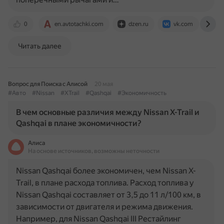
0
en.avtotachki.com
dzen.ru
vk.com
ww
Читать далее
Вопрос для Поиска с Алисой
20 мая
#Авто
#Nissan
#XTrail
#Qashqai
#Экономичность
В чем основные различия между Nissan X-Trail и
Qashqai в плане экономичности?
Алиса
На основе источников, возможны неточности
Nissan Qashqai более экономичен, чем Nissan X-
Trail, в плане расхода топлива. Расход топлива у
Nissan Qashqai составляет от 3,5 до 11 л/100 км, в
зависимости от двигателя и режима движения.
Например, для Nissan Qashqai III Рестайлинг