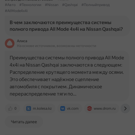
#Авто
#Технологии
#Nissan
#Qashqai
#Полныйпривод
#AllMode4x4i
В чем заключаются преимущества системы
полного привода All Mode 4x4i на Nissan Qashqai?
Алиса
На основе источников, возможны неточности
Преимущества системы полного привода All Mode
4x4i на Nissan Qashqai заключаются в следующем:
Распределение крутящего момента между осями.
Это обеспечивает надёжное сцепление
автомобиля с покрытием. Динамическое
перераспределение тяги по…
0
m.kolesa.kz
vk.com
www.drom.ru
ww
Читать далее