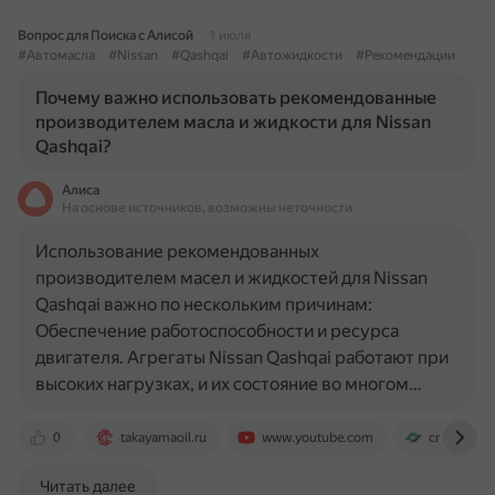
Вопрос для Поиска с Алисой
1 июля
#Автомасла
#Nissan
#Qashqai
#Автожидкости
#Рекомендации
Почему важно использовать рекомендованные
производителем масла и жидкости для Nissan
Qashqai?
Алиса
На основе источников, возможны неточности
Использование рекомендованных
производителем масел и жидкостей для Nissan
Qashqai важно по нескольким причинам:
Обеспечение работоспособности и ресурса
двигателя. Агрегаты Nissan Qashqai работают при
высоких нагрузках, и их состояние во многом…
0
takayamaoil.ru
www.youtube.com
cnrg-oil.ru
Читать далее