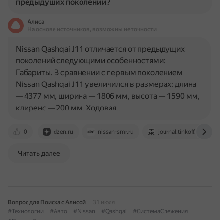
предыдущих поколений?
Алиса
На основе источников, возможны неточности
Nissan Qashqai J11 отличается от предыдущих
поколений следующими особенностями:
Габариты. В сравнении с первым поколением
Nissan Qashqai J11 увеличился в размерах: длина
— 4377 мм, ширина — 1806 мм, высота — 1590 мм,
клиренс — 200 мм. Ходовая…
0
dzen.ru
nissan-smr.ru
journal.tinkoff.ru
Читать далее
Вопрос для Поиска с Алисой
31 июля
#Технологии
#Авто
#Nissan
#Qashqai
#СистемаСлежения