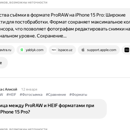
ников, возможны неточности
ва съёмки в формате ProRAW на iPhone 15 Pro: Широкие
и для постобработки. Формат сохраняет максимальное ко
енсора, что позволяет фотографам редактировать снимки н
нальном уровне. Сохранение…
avtra.ru
yablyk.com
ispace.uz
support.apple.com
е
а с Алисой
12 января
AW
#HEIF
#Фотосъемка
#Сравнение
#Форматы
ница между ProRAW и HEIF форматами при
iPhone 15 Pro?
ников, возможны неточности