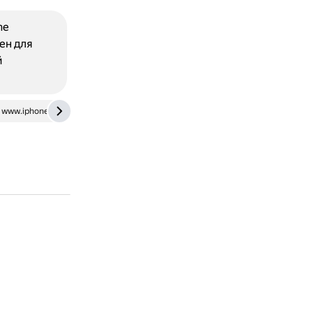
ne
ен для
й
www.iphones.ru
www.youtube.com