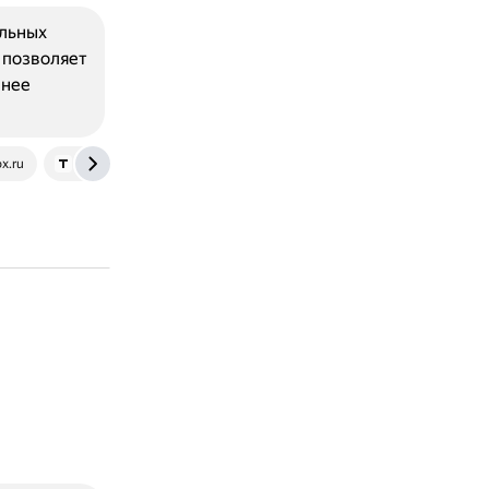
льных
 позволяет
енее
x.ru
telegra.ph