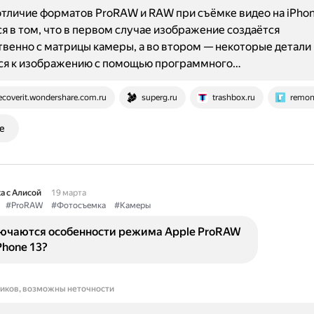
тличие форматов ProRAW и RAW при съёмке видео на iPho
я в том, что в первом случае изображение создаётся
венно с матрицы камеры, а во втором — некоторые детали
ся к изображению с помощью программного…
ecoverit.wondershare.com.ru
superg.ru
trashbox.ru
remon
е
а с Алисой
19 марта
#ProRAW
#Фотосъемка
#Камеры
лючаются особенности режима Apple ProRAW
Phone 13?
ников, возможны неточности