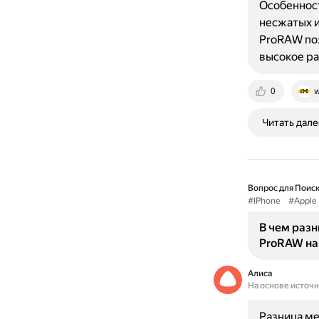
Особенност
несжатых и
ProRAW поз
высокое р
0
w
Читать дале
Вопрос для Поиск
#IPhone
#Apple
В чем раз
ProRAW на
Алиса
На основе источ
Разница ме