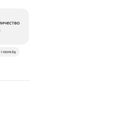
личество
а
i-store.by