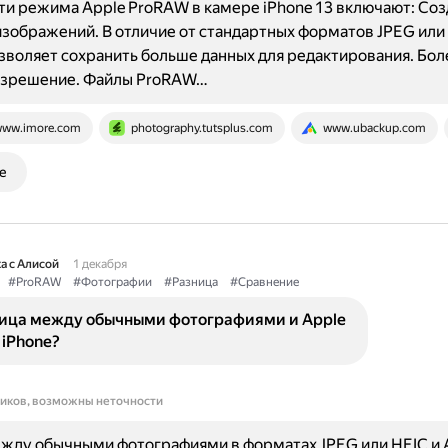
и режима Apple ProRAW в камере iPhone 13 включают: Соз
зображений. В отличие от стандартных форматов JPEG или 
воляет сохранить больше данных для редактирования. Бол
азрешение. Файлы ProRAW…
ww.imore.com
photography.tutsplus.com
www.ubackup.com
е
а с Алисой
1 декабря
#ProRAW
#Фотографии
#Разница
#Сравнение
ница между обычными фотографиями и Apple
 iPhone?
ников, возможны неточности
жду обычными фотографиями в форматах JPEG или HEIC и 