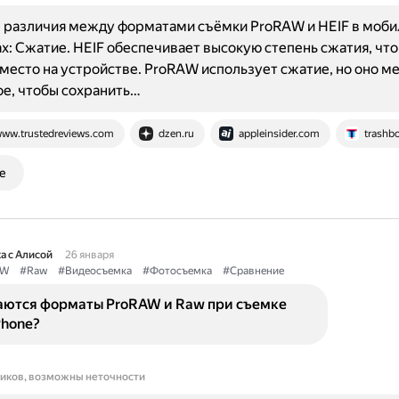
 различия между форматами съёмки ProRAW и HEIF в моби
х: Сжатие. HEIF обеспечивает высокую степень сжатия, что
место на устройстве. ProRAW использует сжатие, но оно м
е, чтобы сохранить…
ww.trustedreviews.com
dzen.ru
appleinsider.com
trashbo
е
а с Алисой
26 января
AW
#Raw
#Видеосъемка
#Фотосъемка
#Сравнение
аются форматы ProRAW и Raw при съемке
Phone?
ников, возможны неточности