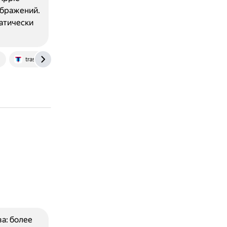
ображений.
атически
trashbox.ru
а: более