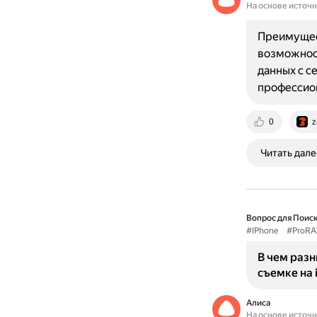
На основе источ
Преимущест
возможност
данных с с
профессио
0
z
Читать дале
Вопрос для Поиск
#IPhone
#ProR
В чем раз
съемке на 
Алиса
На основе источ