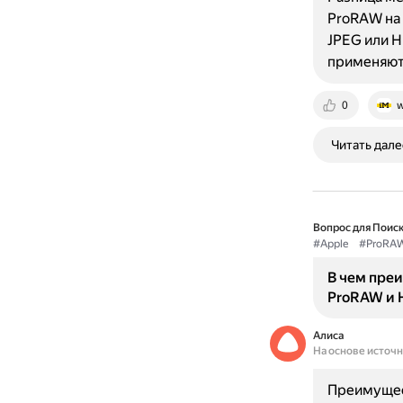
ProRAW на 
JPEG или H
применяют
0
w
Читать дале
Вопрос для Поиск
#Apple
#ProRA
В чем пре
ProRAW и 
Алиса
На основе источ
Преимущес