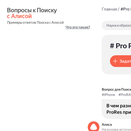
Вопросы к Поиску 
Главная
/
#Pro
с Алисой
Примеры ответов Поиска с Алисой
Наука и образ
Что это такое?
# Pro
Задат
Вопрос для Поиск
#IPhone
#ProR
В чем раз
ProRes при
Алиса
На основе источ