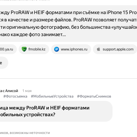
жду ProRAW и HEIF форматами при съёмке на iPhone 15 Pro
я в качестве и размере файлов. ProRAW позволяет получат
ти оригинальную фотографию, без большинства «улучшайз
нако каждое фото занимает…
00.ya.ru
fmobile.kz
www.iphones.ru
support.apple.com
е
а с Алисой
1 мая
#Фотосъемка
#МобильныеУстройства
#ФорматыСнимков
ница между ProRAW и HEIF форматами
мобильных устройствах?
ников, возможны неточности