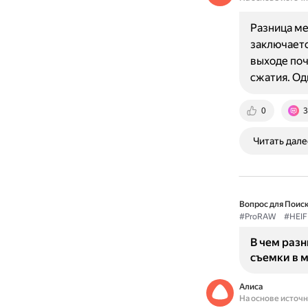
Разница ме
заключаетс
выходе поч
сжатия. Од
0
3
Читать дале
Вопрос для Поиск
#ProRAW
#HEIF
В чем раз
съемки в 
Алиса
На основе источ