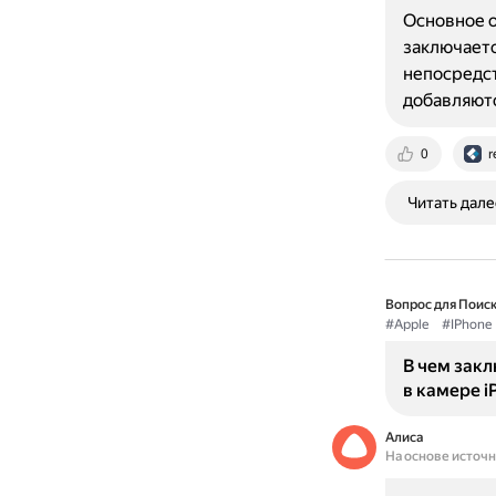
Основное о
заключаетс
непосредст
добавляют
0
r
Читать дале
Вопрос для Поиск
#Apple
#IPhone
В чем зак
в камере i
Алиса
На основе источ