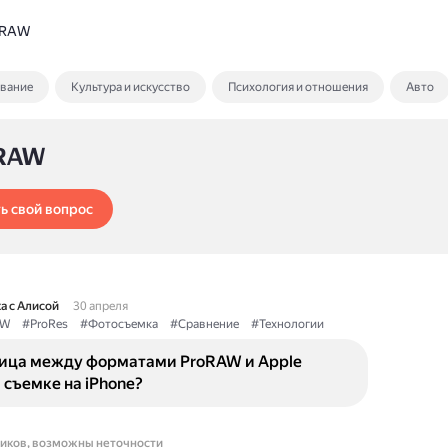
 RAW
ование
Культура и искусство
Психология и отношения
Авто
 RAW
ь свой вопрос
а с Алисой
30 апреля
AW
#ProRes
#Фотосъемка
#Сравнение
#Технологии
ница между форматами ProRAW и Apple
 съемке на iPhone?
ников, возможны неточности