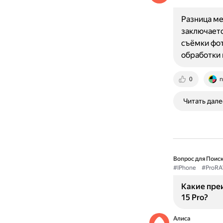
Разница ме
заключаетс
съёмки фот
обработки 
0
n
Читать дале
Вопрос для Поиск
#IPhone
#ProR
Какие пре
15 Pro?
Алиса