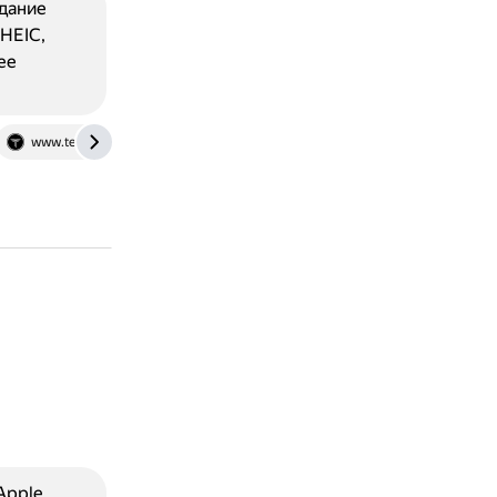
дание
HEIC,
ее
www.technadu.com
www.iphonelife.com
Apple