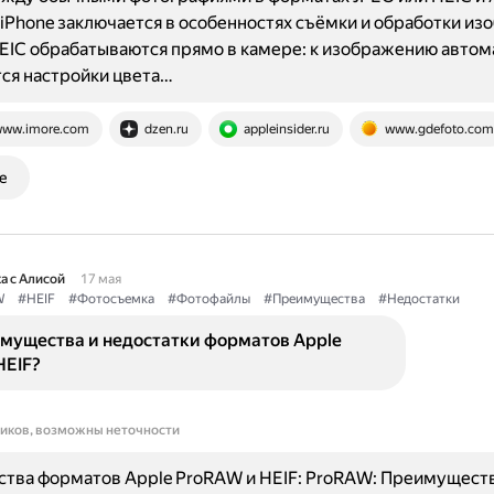
iPhone заключается в особенностях съёмки и обработки из
EIC обрабатываются прямо в камере: к изображению автом
ся настройки цвета…
ww.imore.com
dzen.ru
appleinsider.ru
www.gdefoto.com
е
а с Алисой
17 мая
W
#HEIF
#Фотосъемка
#Фотофайлы
#Преимущества
#Недостатки
имущества и недостатки форматов Apple
HEIF?
ников, возможны неточности
тва форматов Apple ProRAW и HEIF: ProRAW: Преимуществ