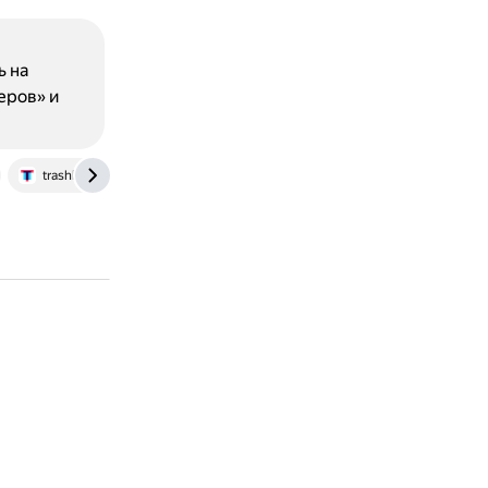
ь на
еров» и
trashbox.ru