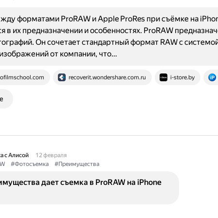
жду форматами ProRAW и Apple ProRes при съёмке на iPho
я в их предназначении и особенностях. ProRAW предназнач
ографий. Он сочетает стандартный формат RAW с системо
изображений от компании, что…
ofilmschool.com
recoverit.wondershare.com.ru
i-store.by
е
а с Алисой
12 февраля
AW
#Фотосъемка
#Преимущества
имущества дает съемка в ProRAW на iPhone