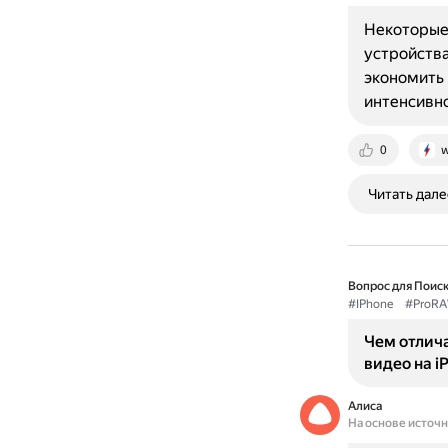
Некоторые
устройства
экономить 
интенсивно
0
w
Читать дале
Вопрос для Поиск
#IPhone
#ProR
Чем отлич
видео на i
Алиса
На основе источ