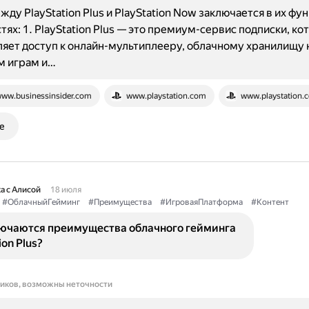
жду PlayStation Plus и PlayStation Now заключается в их фун
ях: 1. PlayStation Plus — это премиум-сервис подписки, ко
яет доступ к онлайн-мультиплееру, облачному хранилищу н
м играм и…
ww.businessinsider.com
www.playstation.com
www.playstation.
е
а с Алисой
18 июля
#ОблачныйГейминг
#Преимущества
#ИгроваяПлатформа
#Контент
лючаются преимущества облачного гейминга
ion Plus?
ников, возможны неточности