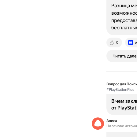
Разница ме
возможност
предоставл
бесплатны
0
w
Читать дале
Вопрос для Поиск
#PlayStationPlus
В чем зак
от PlayStat
Алиса
На основе источ