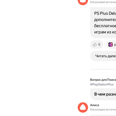
На основе источ
PS Plus Del
дополнител
бесплатное
играм из к
0
p
Читать дале
Вопрос для Поиск
#PlayStationPlus
В чем разн
Алиса
На основе источ