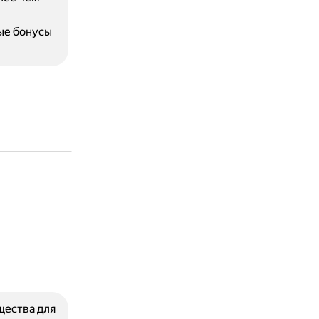
ые бонусы
щества для