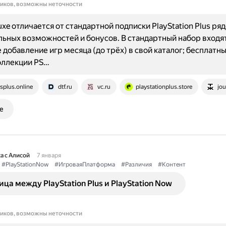
ников, возможны неточности
uxe отличается от стандартной подписки PlayStation Plus ря
ьных возможностей и бонусов. В стандартный набор входят
 добавление игр месяца (до трёх) в свой каталог; бесплатны
оллекции PS…
splus.online
dtf.ru
vc.ru
playstationplus.store
jou
е
а с Алисой
7 января
#PlayStationNow
#ИгроваяПлатформа
#Различия
#Контент
ица между PlayStation Plus и PlayStation Now
ников, возможны неточности