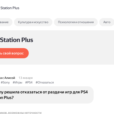
 Station Plus
ование
Культура и искусство
Психология и отношения
Авто
 Station Plus
ь свой вопрос
а с Алисой
13 января
#Sony
#Игры
#PS4
#Отказаться
y решила отказаться от раздачи игр для PS4
on Plus?
ников, возможны неточности