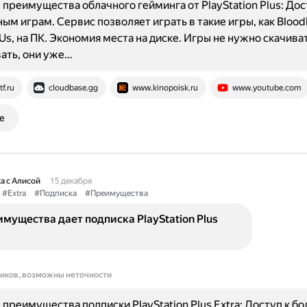
преимущества облачного гейминга от PlayStation Plus: Дос
ым играм. Сервис позволяет играть в такие игры, как Blood
 Us, на ПК. Экономия места на диске. Игры не нужно скачиват
ать, они уже…
tf.ru
cloudbase.gg
www.kinopoisk.ru
www.youtube.com
е
а с Алисой
15 декабря
#Extra
#Подписка
#Преимущества
мущества дает подписка PlayStation Plus
ников, возможны неточности
преимущества подписки PlayStation Plus Extra: Доступ к бо