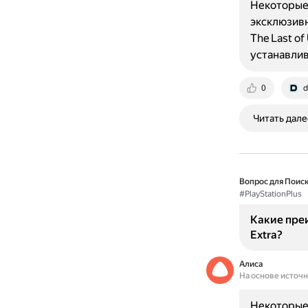
Некоторые 
эксклюзивн
The Last of
устанавлив
0
d
Читать дале
Вопрос для Поиск
#PlayStationPlus
Какие преи
Extra?
Алиса
На основе источ
Некоторые 