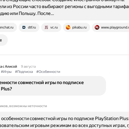
ли из России часто выбирают регионы с выгодными тариф
ндию или Польшу. После…
enchat.ru
dtf.ru
vc.ru
pikabu.ru
www.playground.
е
а с Алисой
9 августа
#Игры
#Подписка
#Особенности
енности совместной игры по подписке
 Plus?
ников, возможны неточности
особенности совместной игры по подписке PlayStation Plus:
овательским игровым режимам во всех доступных играх, г