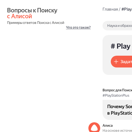
Вопросы к Поиску 
Главная
/
#Play
с Алисой
Примеры ответов Поиска с Алисой
Наука и образ
Что это такое?
# Play
Задат
Вопрос для Поиск
#PlayStationPlus
Почему Son
в PlayStati
Алиса
На основе источ