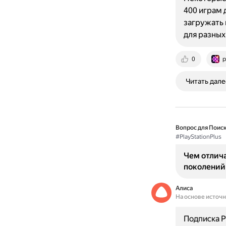
400 играм д
загружать 
для разных
0
p
Читать дале
Вопрос для Поиск
#PlayStationPlus
Чем отлича
поколений
Алиса
На основе источ
Подписка P