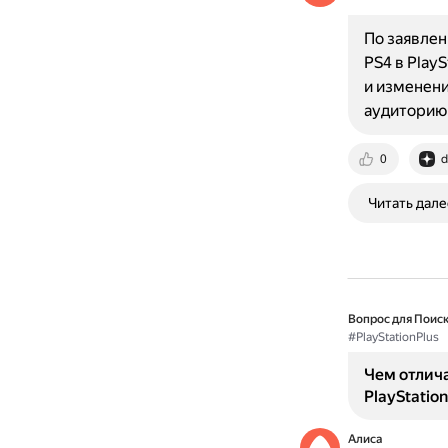
По заявлен
PS4 в PlayS
и изменени
аудиторию
0
d
Читать дале
Вопрос для Поиск
#PlayStationPlus
Чем отлича
PlayStation
Алиса