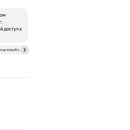
дом
:
й доступ к
rnal.tinkoff.ru