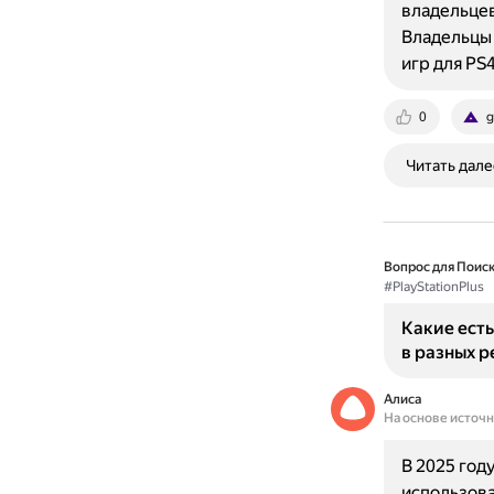
владельцев
Владельцы 
игр для PS4
0
g
Читать дале
Вопрос для Поиск
#PlayStationPlus
Какие есть
в разных р
Алиса
На основе источ
В 2025 год
использова