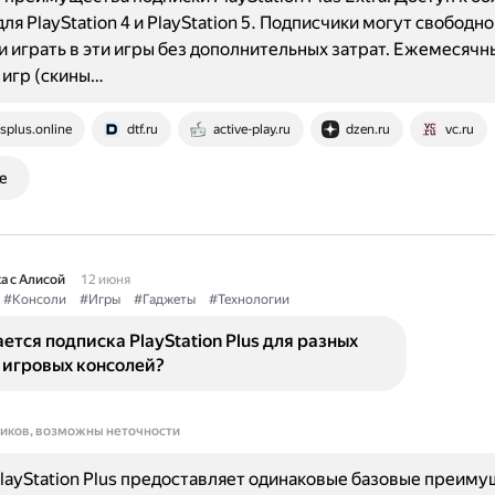
ля PlayStation 4 и PlayStation 5. Подписчики могут свободно
и играть в эти игры без дополнительных затрат. Ежемесячн
 игр (скины…
splus.online
dtf.ru
active-play.ru
dzen.ru
vc.ru
е
а с Алисой
12 июня
#Консоли
#Игры
#Гаджеты
#Технологии
ется подписка PlayStation Plus для разных
 игровых консолей?
ников, возможны неточности
layStation Plus предоставляет одинаковые базовые преиму