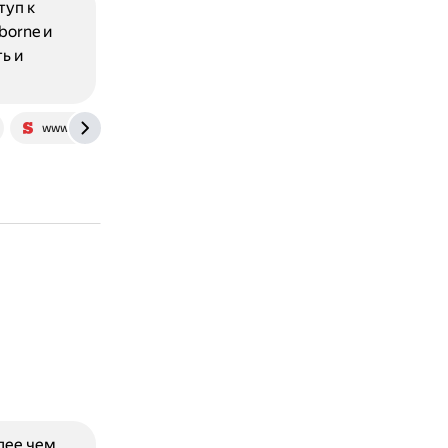
туп к
borne и
ь и
www.stuff.tv
лее чем