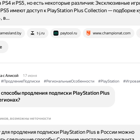
 PS4 и PS5, но есть некоторые различия: Эксклюзивные игр
PS5 имеют доступ к PlayStation Plus Collection — подборке 
, в…
amesland.by
t-j.ru
paytool.ru
www.championat.com
е
а с Алисой
17 июня
#ПродлениеПодписки
#РегиональныеОсобенности
#PlayStation
#Игрова
 способы продления подписки PlayStation Plus
егионах?
ников, возможны неточности
у для продления подписки PlayStation Plus в России можно
ть следующие способы: Создание иностранного аккаунта.