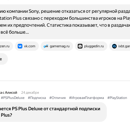
ию компании Sony, решение отказаться от регулярной разда
tation Plus связано с переходом большинства игроков на Pla
ем их предпочтений. Статистика показывает, что в раздача
 всё больше…
zen.ru
vk.com
gamemag.ru
pluggedin.ru
ixbt.g
е
а с Алисой
24 декабря
#PSPlusDeluxe
#Подписка
#Отличия
#ИгроваяПлатформа
#PlayStation
ется PS Plus Deluxe от стандартной подписки
 Plus?