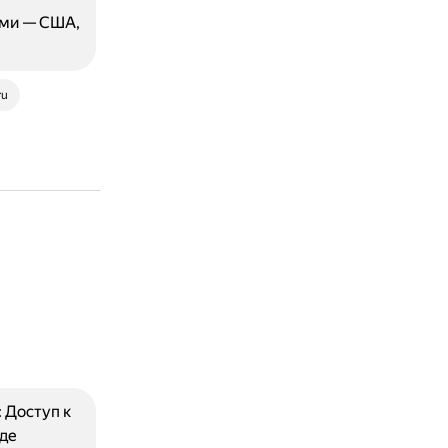
ами — США,
ru
 Доступ к
де