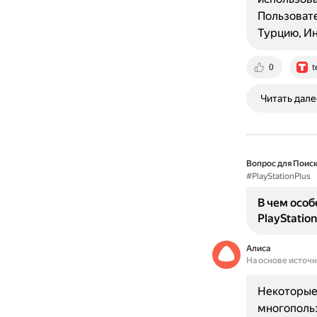
Пользовате
Турцию, И
0
t
Читать дале
Вопрос для Поиск
#PlayStationPlus
В чем особ
PlayStation
Алиса
На основе источ
Некоторые 
многопольз