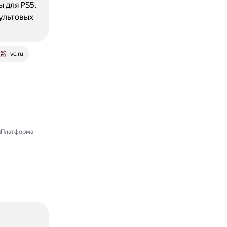
ы для PS5.
культовых
vc.ru
яПлатформа