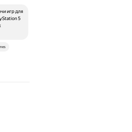
чи игр для
yStation 5
х
ames