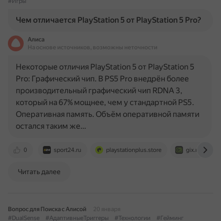
#Игры
Чем отличается PlayStation 5 от PlayStation 5 Pro?
Алиса
На основе источников, возможны неточности
Некоторые отличия PlayStation 5 от PlayStation 5
Pro: Графический чип. В PS5 Pro внедрён более
производительный графический чип RDNA 3,
который на 67% мощнее, чем у стандартной PS5.
Оперативная память. Объём оперативной памяти
остался таким же…
0
sport24.ru
playstationplus.store
gix.ru
Читать далее
Вопрос для Поиска с Алисой
20 января
#DualSense
#АдаптивныеТриггеры
#Технологии
#Гейминг