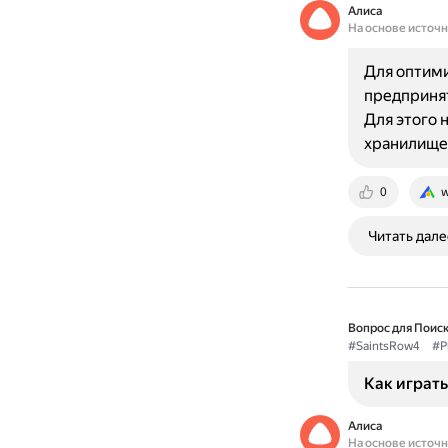
Алиса
На основе источ
Для оптими
предпринят
Для этого 
хранилище
0
w
Читать дале
Вопрос для Поиск
#SaintsRow4
#P
Как играть 
Алиса
На основе источ