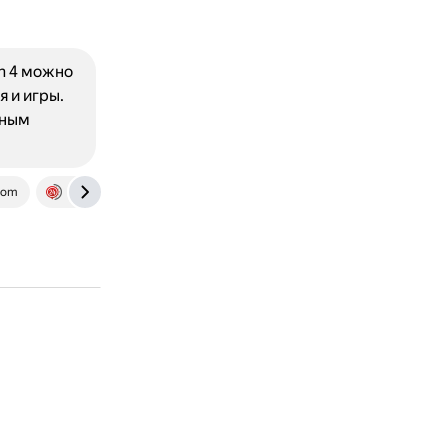
n 4 можно
 и игры.
мным
com
balakovo24.ru