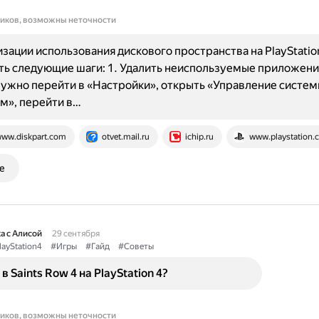
ников, возможны неточности
зации использования дискового пространства на PlayStatio
ь следующие шаги: 1. Удалить неиспользуемые приложения
нужно перейти в «Настройки», открыть «Управление систе
м», перейти в…
ww.diskpart.com
otvet.mail.ru
ichip.ru
www.playstation.
е
а с Алисой
29 сентября
layStation4
#Игры
#Гайд
#Советы
в Saints Row 4 на PlayStation 4?
ников, возможны неточности