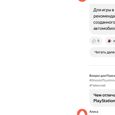
Для игры в
рекомендац
созданного
автомобил
0
w
Читать дале
Вопрос для Поиск
#GhostofTsushim
#Геймплей
Чем отлича
PlayStation
Алиса