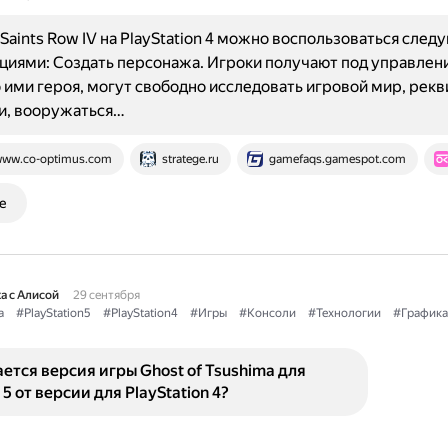
 Saints Row IV на PlayStation 4 можно воспользоваться сле
иями: Создать персонажа. Игроки получают под управлен
 ими героя, могут свободно исследовать игровой мир, рек
и, вооружаться…
ww.co-optimus.com
stratege.ru
gamefaqs.gamespot.com
е
а с Алисой
29 сентября
a
#PlayStation5
#PlayStation4
#Игры
#Консоли
#Технологии
#Графика
ется версия игры Ghost of Tsushima для
 5 от версии для PlayStation 4?