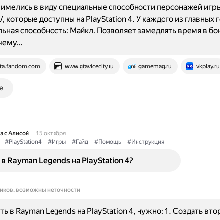
имелись в виду специальные способности персонажей игр
V, которые доступны на PlayStation 4. У каждого из главных 
льная способность: Майкл. Позволяет замедлять время в бо
 чему…
ta.fandom.com
www.gtavicecity.ru
gamemag.ru
vkplay.ru
е
а с Алисой
15 октября
#PlayStation4
#Игры
#Гайд
#Помощь
#Инструкция
 в Rayman Legends на PlayStation 4?
ников, возможны неточности
ть в Rayman Legends на PlayStation 4, нужно: 1. Создать вто