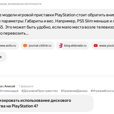
ников, возможны неточности
 модели игровой приставки PlayStation стоит обратить вни
параметры: Габариты и вес. Например, PS5 Slim меньше и 
5. Это может быть удобно, если мало места возле телевиз
то перевозить…
ww.avito.ru
journal.citilink.ru
blog.eldorado.ru
www.yout
е
а с Алисой
1 февраля
Оптимизация
#ДисковоеПространство
#ХранениеДанных
#ИгроваяКонсо
изировать использование дискового
ва на PlayStation 4?