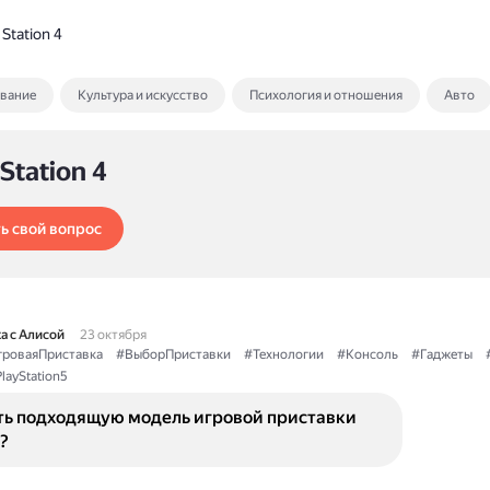
 Station 4
ование
Культура и искусство
Психология и отношения
Авто
 Station 4
ь свой вопрос
а с Алисой
23 октября
роваяПриставка
#ВыборПриставки
#Технологии
#Консоль
#Гаджеты
layStation5
ть подходящую модель игровой приставки
?