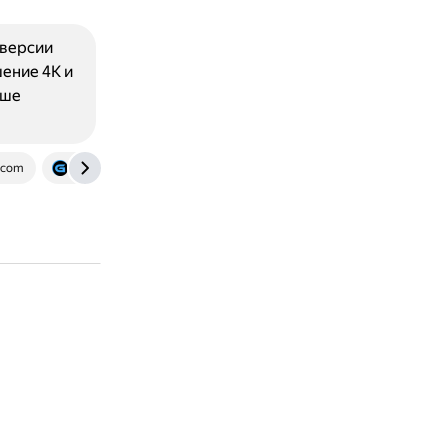
 версии
шение 4К и
чше
.com
ixbt.games
www.playground.ru
gamemag.ru