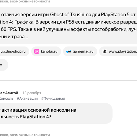
ников, возможны неточности
отличия версии игры Ghost of Tsushima для PlayStation 5 от
ation 4: Графика. В версии для PS5 есть динамическое разре
60 FPS. Также в ней улучшены эффекты постобработки, лу
ени и трава…
lub.dns-shop.ru
kanobu.ru
gamemag.ru
www.playstation
е
а с Алисой
13 декабря
Консоль
#Активация
#Функционал
 активация основной консоли на
ьность PlayStation 4?
ников, возможны неточности