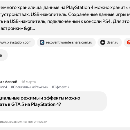
емного хранилища, данные на PlayStation 4 можно хранить 
устройствах: USB-накопитель. Сохранённые данные игры 
ь на USB-накопитель, подключённый к консоли PS4. Для эт
Настройки» &gt…
ww.playstation.com
recoverit.wondershare.com.ru
dzen.ru
е
а с Алисой
16 марта
tion4
#СпециальныеРежимы
#Эффекты
циальные режимы и эффекты можно
ть в GTA 5 на PlayStation 4?
ников, возможны неточности