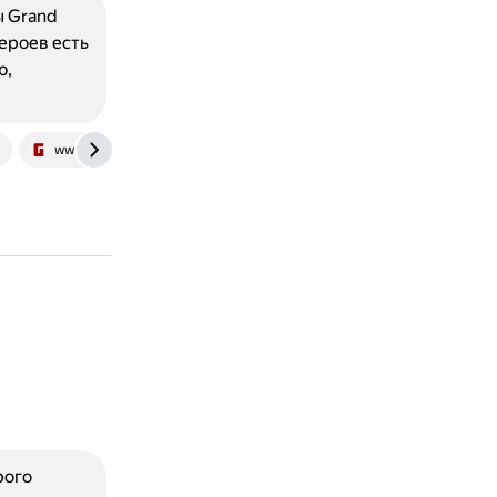
ы Grand
героев есть
ю,
www.gtafans.ru
рого