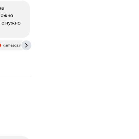
на
можно
ого нужно
gamesqa.ru
www.easeus.com