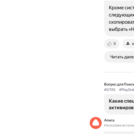
Кроме сист
следующих 
скопироват
выбрать «
0
w
Читать дале
Вопрос для Поиск
#GTA5
#PlaySta
Какие спе
активирова
Алиса
На основе источ