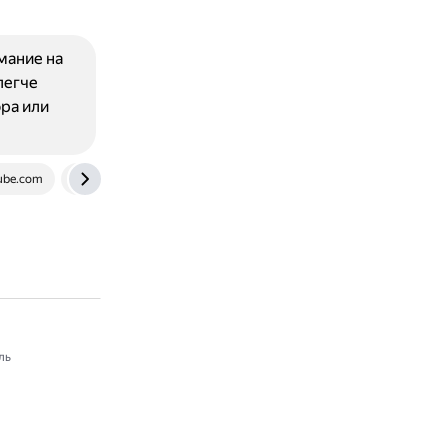
мание на
легче
ора или
ube.com
club.dns-shop.ru
ль