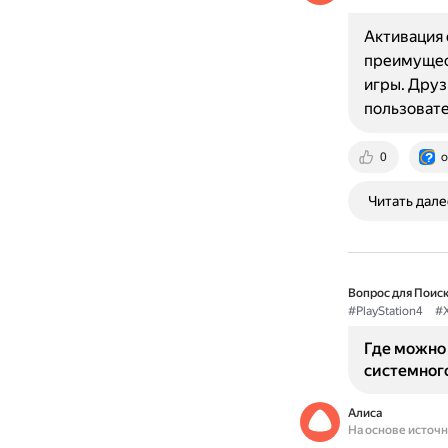
Активация 
преимущес
игры. Друз
пользовате
0
o
Читать дале
Вопрос для Поиск
#PlayStation4
#
Где можно 
системног
Алиса
На основе источ