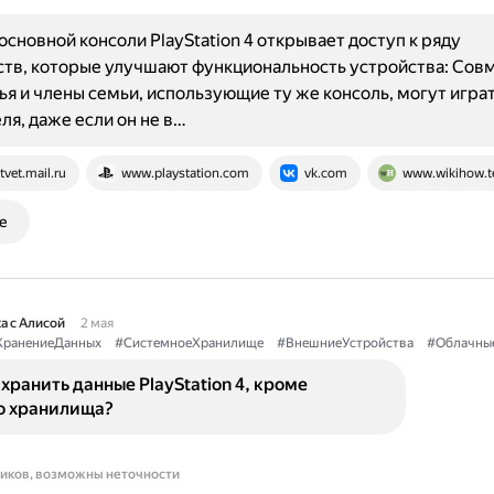
основной консоли PlayStation 4 открывает доступ к ряду
тв, которые улучшают функциональность устройства: Сов
ья и члены семьи, использующие ту же консоль, могут играт
ля, даже если он не в…
tvet.mail.ru
www.playstation.com
vk.com
www.wikihow.t
е
а с Алисой
2 мая
ХранениеДанных
#СистемноеХранилище
#ВнешниеУстройства
#Облачны
хранить данные PlayStation 4, кроме
о хранилища?
ников, возможны неточности