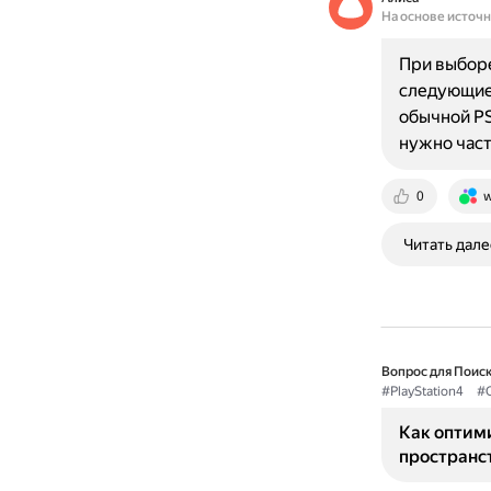
На основе источ
При выборе
следующие 
обычной PS
нужно час
0
w
Читать дале
Вопрос для Поиск
#PlayStation4
#
Как оптим
пространст