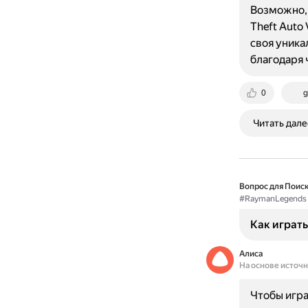
Возможно, 
Theft Auto 
своя уника
благодаря
0
g
Читать дале
Вопрос для Поиск
#RaymanLegends
Как играть
Алиса
На основе источ
Чтобы игра