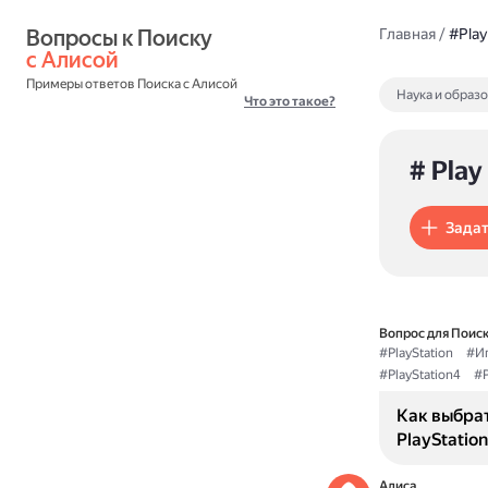
Вопросы к Поиску 
Главная
/
#Play
с Алисой
Примеры ответов Поиска с Алисой
Наука и образ
Что это такое?
# Play
Задат
Вопрос для Поиск
#PlayStation
#Иг
#PlayStation4
#P
Как выбра
PlayStation
Алиса