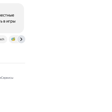
местные
ь в игры
ech
www.partitionwizard.com
еСервисы