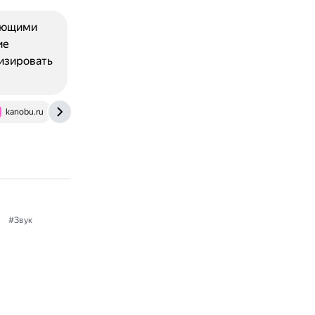
дующими
ие
визировать
kanobu.ru
gamemag.ru
#Звук