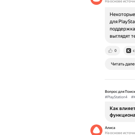
На основе источ
Некоторые 
для PlaySt
поддержка 
выглядят т
0
c
Читать дале
Вопрос для Поиск
#PlayStation4
#
Как влияет
функционал
Алиса
На основе источ