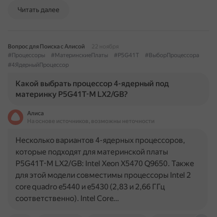
Читать далее
Вопрос для Поиска с Алисой
22 ноября
#Процессоры
#МатеринскиеПлаты
#P5G41T
#ВыборПроцессора
#4ЯдерныйПроцессор
Какой выбрать процессор 4-ядерный под
материнку P5G41T-M LX2/GB?
Алиса
На основе источников, возможны неточности
Несколько вариантов 4-ядерных процессоров,
которые подходят для материнской платы
P5G41T-M LX2/GB: Intel Xeon X5470 Q9650. Также
для этой модели совместимы процессоры Intel 2
core quadro e5440 и e5430 (2,83 и 2,66 ГГц
соответственно). Intel Core…