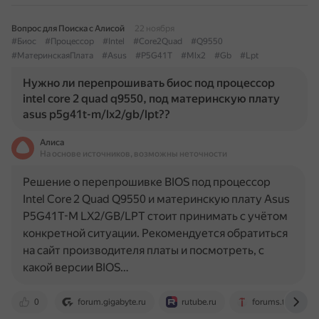
Вопрос для Поиска с Алисой
22 ноября
#Биос
#Процессор
#Intel
#Core2Quad
#Q9550
#МатеринскаяПлата
#Asus
#P5G41T
#Mlx2
#Gb
#Lpt
Нужно ли перепрошивать биос под процессор
intel core 2 quad q9550, под материнскую плату
asus p5g41t-m/lx2/gb/lpt??
Алиса
На основе источников, возможны неточности
Решение о перепрошивке BIOS под процессор
Intel Core 2 Quad Q9550 и материнскую плату Asus
P5G41T-M LX2/GB/LPT стоит принимать с учётом
конкретной ситуации. Рекомендуется обратиться
на сайт производителя платы и посмотреть, с
какой версии BIOS…
0
forum.gigabyte.ru
rutube.ru
forums.tomshar