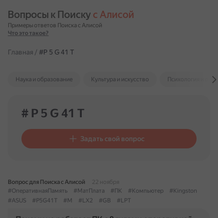
Вопросы к Поиску 
с Алисой
Примеры ответов Поиска с Алисой
Что это такое?
Главная
/
#P 5 G 41 T
Наука и образование
Культура и искусство
Психология и отн
# P 5 G 41 T
Задать свой вопрос
Вопрос для Поиска с Алисой
22 ноября
#ОперативнаяПамять
#МатПлата
#ПК
#Компьютер
#Kingston
#ASUS
#P5G41T
#M
#LX2
#GB
#LPT