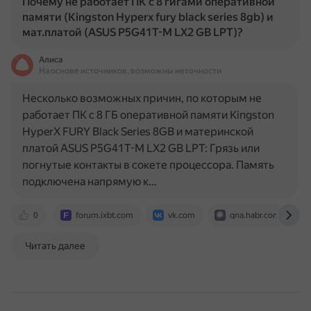
Почему не работает ПК с 8 гигами оперативной
памяти (Kingston Hyperx fury black series 8gb) и
мат.платой (ASUS P5G41T-M LX2 GB LPT)?
Алиса
На основе источников, возможны неточности
Несколько возможных причин, по которым не
работает ПК с 8 ГБ оперативной памяти Kingston
HyperX FURY Black Series 8GB и материнской
платой ASUS P5G41T-M LX2 GB LPT: Грязь или
погнутые контакты в сокете процессора. Память
подключена напрямую к…
0
forum.ixbt.com
vk.com
qna.habr.com
Читать далее