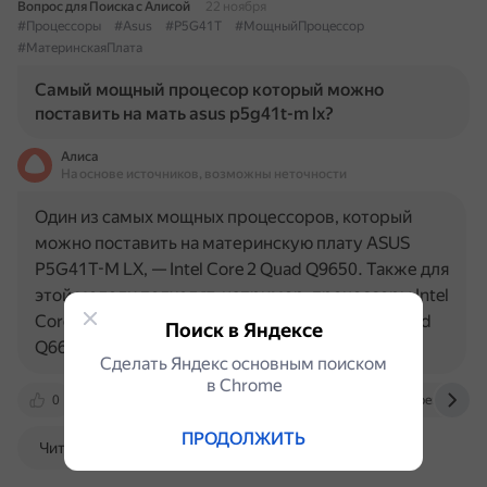
Вопрос для Поиска с Алисой
22 ноября
#Процессоры
#Asus
#P5G41T
#МощныйПроцессор
#МатеринскаяПлата
Самый мощный процесор который можно
поставить на мать asus p5g41t-m lx?
Алиса
На основе источников, возможны неточности
Один из самых мощных процессоров, который
можно поставить на материнскую плату ASUS
P5G41T-M LX, — Intel Core 2 Quad Q9650. Также для
этой модели подходят, например, процессоры Intel
Core 2 Extreme QX9770 (3,2 ГГц), Intel Core 2 Quad
Поиск в Яндексе
Q6600 (2,4…
Сделать Яндекс основным поиском
в Сhrome
0
otvet.mail.ru
pc-builder.io
www.cyberforum.ru
ПРОДОЛЖИТЬ
Читать далее