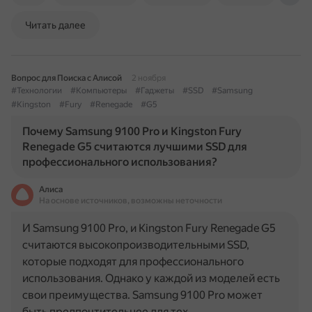
Читать далее
Вопрос для Поиска с Алисой
2 ноября
#Технологии
#Компьютеры
#Гаджеты
#SSD
#Samsung
#Kingston
#Fury
#Renegade
#G5
Почему Samsung 9100 Pro и Kingston Fury
Renegade G5 считаются лучшими SSD для
профессионального использования?
Алиса
На основе источников, возможны неточности
И Samsung 9100 Pro, и Kingston Fury Renegade G5
считаются высокопроизводительными SSD,
которые подходят для профессионального
использования. Однако у каждой из моделей есть
свои преимущества. Samsung 9100 Pro может
быть предпочтительнее для тех…