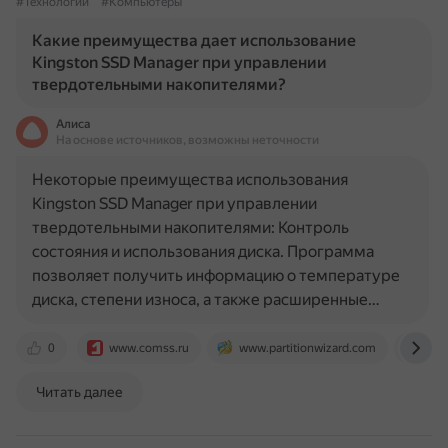
#Технологии
#Компьютеры
Какие преимущества дает использование
Kingston SSD Manager при управлении
твердотельными накопителями?
Алиса
На основе источников, возможны неточности
Некоторые преимущества использования
Kingston SSD Manager при управлении
твердотельными накопителями: Контроль
состояния и использования диска. Программа
позволяет получить информацию о температуре
диска, степени износа, а также расширенные…
0
www.comss.ru
www.partitionwizard.com
rslo
Читать далее