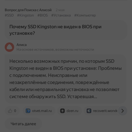
Вопрос для Поиска с Алисой
2 мая
#SSD
#Kingston
#BIOS
#Установка
#Компьютер
Почему SSD Kingston не виден в BIOS при
установке?
Алиса
На основе источников, возможны неточности
Несколько возможных причин, по которым SSD
Kingston не виден в BIOS при установке: Проблемы
с подключением. Неисправные или
незакреплённые соединения, повреждённые
кабели или неправильная установка не позволяют
системе обнаружить SSD. Устаревшая…
0
otvet.mail.ru
dzen.ru
recoverit.wondershare.c
Читать далее