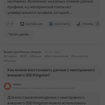
на планках. Возможно, на разных планках разные
профили, и у материнской платы нет
универсального профиля, который…
0
qna.habr.com
otvet.mail.ru
rmmedia.ru
Читать далее
Вопрос для Поиска с Алисой
19 сентября
#Kingston
#SSD
#Данные
#Восстановление
#Компьютер
#Техника
Как можно восстановить данные с неисправного
внешнего SSD Kingston?
Алиса
На основе источников, возможны неточности
Для восстановления данных с неисправного
внешнего SSD Kingston можно использовать