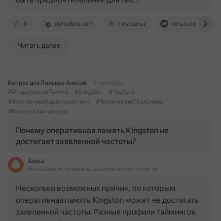
0
storedbits.com
hostbor.uz
versus.com
Читать далее
Вопрос для Поиска с Алисой
6 сентября
#ОперативнаяПамять
#Kingston
#Частота
#ЗаявленныеХарактеристики
#ТехническиеПроблемы
#РемонтКомпьютера
Почему оперативная память Kingston не
достигает заявленной частоты?
Алиса
На основе источников, возможны неточности
Несколько возможных причин, по которым
оперативная память Kingston может не достигать
заявленной частоты: Разные профили таймингов