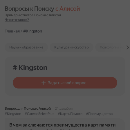
Вопросы к Поиску 
с Алисой
Примеры ответов Поиска с Алисой
Что это такое?
Главная
/
#Kingston
Наука и образование
Культура и искусство
Психология и отн
# Kingston
Задать свой вопрос
Вопрос для Поиска с Алисой
21 декабря
#Kingston
#CanvasSelectPlus
#КартыПамяти
#Преимущества
В чем заключаются преимущества карт памяти