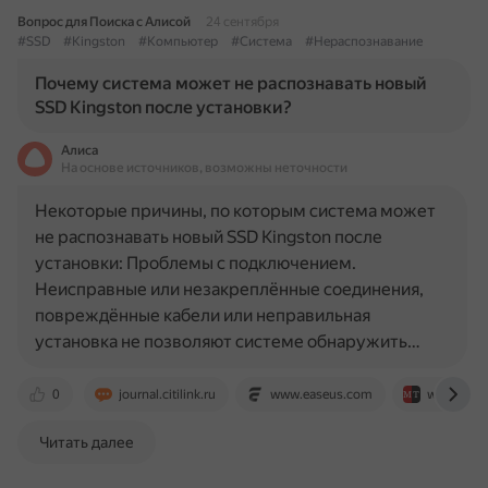
Вопрос для Поиска с Алисой
24 сентября
#SSD
#Kingston
#Компьютер
#Система
#Нераспознавание
Почему система может не распознавать новый
SSD Kingston после установки?
Алиса
На основе источников, возможны неточности
Некоторые причины, по которым система может
не распознавать новый SSD Kingston после
установки: Проблемы с подключением.
Неисправные или незакреплённые соединения,
повреждённые кабели или неправильная
установка не позволяют системе обнаружить…
0
journal.citilink.ru
www.easeus.com
www.mini
Читать далее