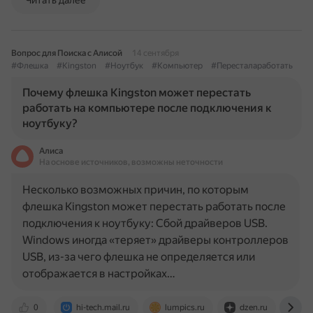
Читать далее
Вопрос для Поиска с Алисой
14 сентября
#Флешка
#Kingston
#Ноутбук
#Компьютер
#Пересталаработать
Почему флешка Kingston может перестать
работать на компьютере после подключения к
ноутбуку?
Алиса
На основе источников, возможны неточности
Несколько возможных причин, по которым
флешка Kingston может перестать работать после
подключения к ноутбуку: Сбой драйверов USB.
Windows иногда «теряет» драйверы контроллеров
USB, из-за чего флешка не определяется или
отображается в настройках…
0
hi-tech.mail.ru
lumpics.ru
dzen.ru
jou