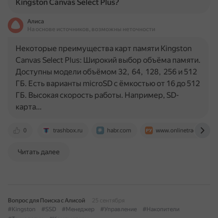
Kingston Canvas Select Plus?
Алиса
На основе источников, возможны неточности
Некоторые преимущества карт памяти Kingston
Canvas Select Plus: Широкий выбор объёма памяти.
Доступны модели объёмом 32, 64, 128, 256 и 512
ГБ. Есть варианты microSD с ёмкостью от 16 до 512
ГБ. Высокая скорость работы. Например, SD-
карта…
0
trashbox.ru
habr.com
www.onlinetrade.ru
Читать далее
Вопрос для Поиска с Алисой
25 сентября
#Kingston
#SSD
#Менеджер
#Управление
#Накопители