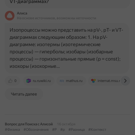
VT-диаграммах?
Алиса
На основе источников, возможны неточности
Изопроцессы можно представить на pV-, pT- и VT-
диаграммах следующим образом: 1. На pV-
диаграмме: изотермы (изотермические
процессы) — гиперболы; изобары (изобарные
процессы) — горизонтальные прямые (p = const);
изохоры (изохорные…
0
ru.ruwiki.ru
mathus.ru
internat.msu.ru
Читать далее
Вопрос для Поиска с Алисой
16 октября
#Физика
#Обозначения
#P
#p
#Разница
#Контекст