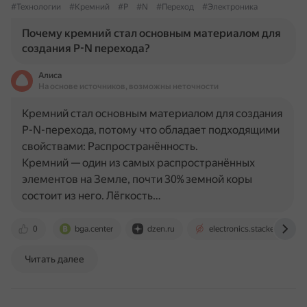
#Технологии
#Кремний
#P
#N
#Переход
#Электроника
Почему кремний стал основным материалом для
создания P-N перехода?
Алиса
На основе источников, возможны неточности
Кремний стал основным материалом для создания
P-N-перехода, потому что обладает подходящими
свойствами: Распространённость.
Кремний — один из самых распространённых
элементов на Земле, почти 30% земной коры
состоит из него. Лёгкость…
0
bga.center
dzen.ru
electronics.stackexchang
Читать далее