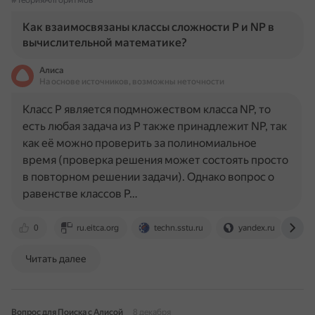
#ТеорияАлгоритмов
Как взаимосвязаны классы сложности P и NP в
вычислительной математике?
Алиса
На основе источников, возможны неточности
Класс P является подмножеством класса NP, то
есть любая задача из P также принадлежит NP, так
как её можно проверить за полиномиальное
время (проверка решения может состоять просто
в повторном решении задачи). Однако вопрос о
равенстве классов P…
0
ru.eitca.org
techn.sstu.ru
yandex.ru
r
Читать далее
Вопрос для Поиска с Алисой
8 декабря