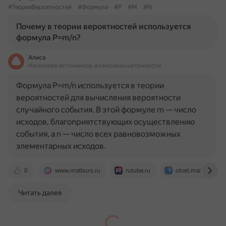
#ТеорияВероятностей
#Формула
#P
#M
#N
Почему в теории вероятностей используется
формула P=m/n?
Алиса
На основе источников, возможны неточности
Формула P=m/n используется в теории
вероятностей для вычисления вероятности
случайного события. В этой формуле m — число
исходов, благоприятствующих осуществлению
события, а n — число всех равновозможных
элементарных исходов.
0
www.matburo.ru
rutube.ru
otvet.mail.ru
Читать далее