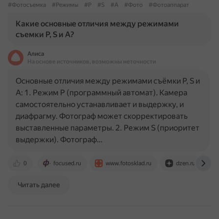
#Фотосъемка
#Режимы
#P
#S
#A
#Фото
#Фотоаппарат
Какие основные отличия между режимами
съемки P, S и A?
Алиса
На основе источников, возможны неточности
Основные отличия между режимами съёмки P, S и
A: 1. Режим P (программный автомат). Камера
самостоятельно устанавливает и выдержку, и
диафрагму. Фотограф может скорректировать
выставленные параметры. 2. Режим S (приоритет
выдержки). Фотограф…
0
focused.ru
www.fotosklad.ru
dzen.ru
Читать далее