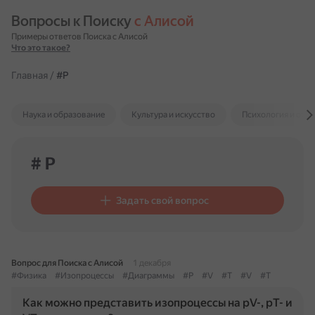
Вопросы к Поиску 
с Алисой
Примеры ответов Поиска с Алисой
Что это такое?
Главная
/
#P
Наука и образование
Культура и искусство
Психология и отн
# P
Задать свой вопрос
Вопрос для Поиска с Алисой
1 декабря
#Физика
#Изопроцессы
#Диаграммы
#P
#V
#T
#V
#T
Как можно представить изопроцессы на pV-, pT- и