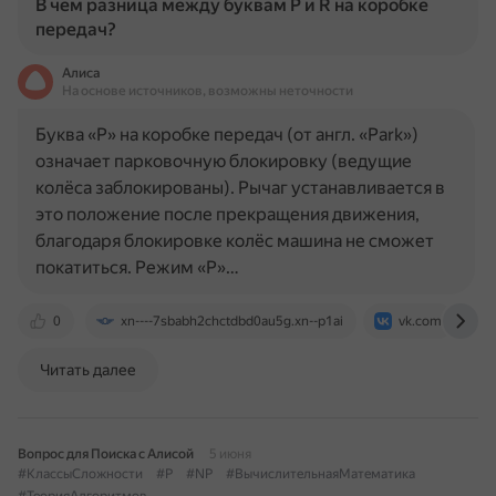
В чем разница между буквам P и R на коробке
передач?
Алиса
На основе источников, возможны неточности
Буква «Р» на коробке передач (от англ. «Park»)
означает парковочную блокировку (ведущие
колёса заблокированы). Рычаг устанавливается в
это положение после прекращения движения,
благодаря блокировке колёс машина не сможет
покатиться. Режим «Р»…
0
xn----7sbabh2chctdbd0au5g.xn--p1ai
vk.com
Читать далее
Вопрос для Поиска с Алисой
5 июня
#КлассыСложности
#P
#NP
#ВычислительнаяМатематика