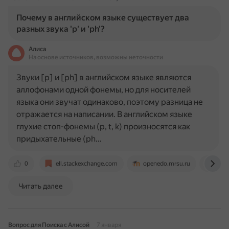
Почему в английском языке существует два
разных звука 'p' и 'ph'?
Алиса
На основе источников, возможны неточности
Звуки [p] и [ph] в английском языке являются
аллофонами одной фонемы, но для носителей
языка они звучат одинаково, поэтому разница не
отражается на написании. В английском языке
глухие стоп-фонемы (p, t, k) произносятся как
придыхательные (ph…
0
ell.stackexchange.com
openedo.mrsu.ru
engi
Читать далее
Вопрос для Поиска с Алисой
7 января