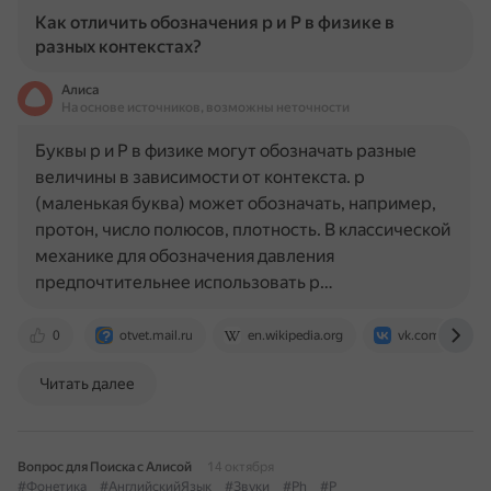
Как отличить обозначения p и P в физике в
разных контекстах?
Алиса
На основе источников, возможны неточности
Буквы p и P в физике могут обозначать разные
величины в зависимости от контекста. p
(маленькая буква) может обозначать, например,
протон, число полюсов, плотность. В классической
механике для обозначения давления
предпочтительнее использовать p…
0
otvet.mail.ru
en.wikipedia.org
vk.com
Читать далее
Вопрос для Поиска с Алисой
14 октября
#Фонетика
#АнглийскийЯзык
#Звуки
#Ph
#P