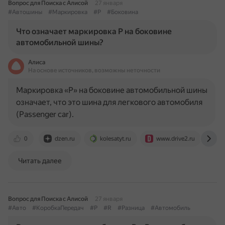
Вопрос для Поиска с Алисой
27 января
#Автошины
#Маркировка
#P
#Боковина
Что означает маркировка P на боковине
автомобильной шины?
Алиса
На основе источников, возможны неточности
Маркировка «P» на боковине автомобильной шины
означает, что это шина для легкового автомобиля
(Passenger car).
0
dzen.ru
kolesatyt.ru
www.drive2.ru
m
Читать далее
Вопрос для Поиска с Алисой
27 января
#Авто
#КоробкаПередач
#P
#R
#Разница
#Автомобиль