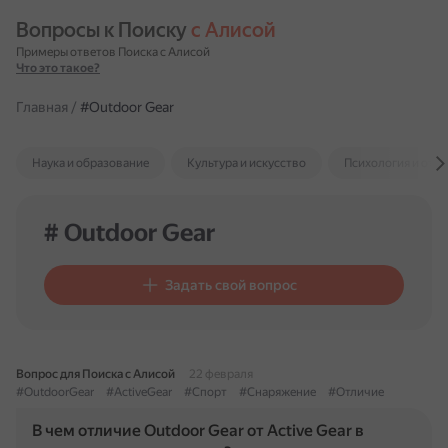
Вопросы к Поиску 
с Алисой
Примеры ответов Поиска с Алисой
Что это такое?
Главная
/
#Outdoor Gear
Наука и образование
Культура и искусство
Психология и отн
# Outdoor Gear
Задать свой вопрос
Вопрос для Поиска с Алисой
22 февраля
#OutdoorGear
#ActiveGear
#Спорт
#Снаряжение
#Отличие
В чем отличие Outdoor Gear от Active Gear в