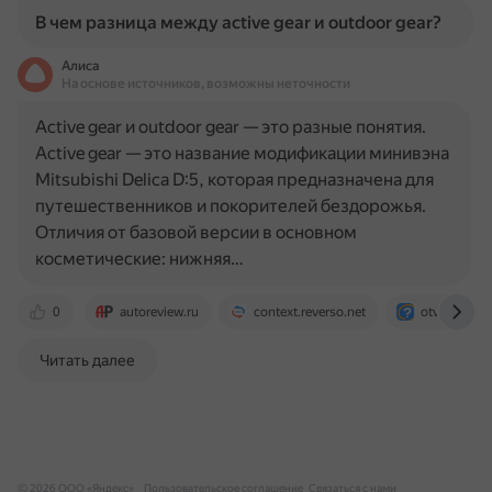
В чем разница между active gear и outdoor gear?
Алиса
На основе источников, возможны неточности
Active gear и outdoor gear — это разные понятия.
Active gear — это название модификации минивэна
Mitsubishi Delica D:5, которая предназначена для
путешественников и покорителей бездорожья.
Отличия от базовой версии в основном
косметические: нижняя…
0
autoreview.ru
context.reverso.net
otvet.mail.r
Читать далее
© 2026 ООО «Яндекс»
Пользовательское соглашение
Связаться с нами