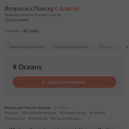
Вопросы к Поиску 
с Алисой
Примеры ответов Поиска с Алисой
Что это такое?
Главная
/
#Oceans
Наука и образование
Культура и искусство
Психология и отн
# Oceans
Задать свой вопрос
Вопрос для Поиска с Алисой
27 апреля
#Oceans
#EnvironmentalIssues
#ClimateChange
#Pollution
#Overfishing
#MarineLife
#OceanAcidification